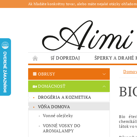
Ak hľadáte konkrétny tovar, alebo máte nejaké otázky ohľadom
🛒 DOPREDAJ
ŠPERKY A DRAHÉ
🌳 ZÁHRADA
🍽️ GASTRO
JESENN
Domo
🟫 OBRUSY
❤️ VALENTÍN – TIPY NA DARČEKY
🐣VE
BI
🏡 DOMÁCNOSŤ
GASTRO PREVÁDZKY
ŠKOLY A VEREJN
DROGÉRIA A KOZMETIKA
VÔŇA DOMOVA
Vonné olejčeky
Bio éter
chemikáli
VONNÉ VOSKY DO
látok vo 
AROMALAMPY