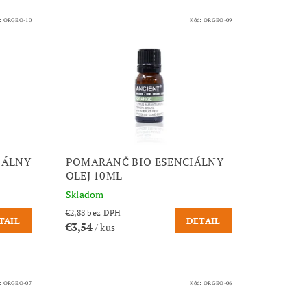
:
ORGEO-10
Kód:
ORGEO-09
IÁLNY
POMARANČ BIO ESENCIÁLNY
OLEJ 10ML
Skladom
€2,88 bez DPH
TAIL
DETAIL
€3,54
/ kus
:
ORGEO-07
Kód:
ORGEO-06