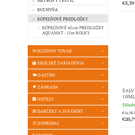
METROVÝ TEXTIL
€5,3
KUCHYŇA
KÚPEĽŇOVÉ PREDLOŽKY
KÚPEĽŇOVÉ 65cm PREDLOŽKY
AQUAMAT - 15m ROLKY
🌸SEZÓNNY TOVAR
🏫 ŠKOLSKÉ ZARIADENIA
🍽️ GASTRO
🌳 ZÁHRADA
ŠALV
10M
🏢 HOTELY
Sklad
🎁 DARČEKY A SUVENÍRY
€20,
🛒 DOPREDAJ