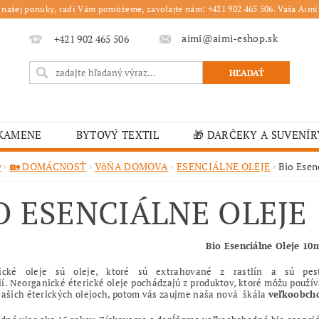
 našej ponuky, radi Vám pomôžeme, zavolajte nám: +421 902 465 506. Vaša Aimi 
aimi@aimi-eshop.sk
+421 902 465 506
 KAMENE
BYTOVÝ TEXTIL
🎁 DARČEKY A SUVENÍR
É OBRUSY
🎄 VIANOČNÝ TOVAR
🏫 ŠKOLSKÉ ZARI
v
🏡 DOMÁCNOSŤ
VôŇA DOMOVA
ESENCIÁLNE OLEJE
Bio Esen
ĽKONOČNÝ TOVAR
VIANOČNÉ
🟫 OBRUSY
K
O ESENCIÁLNE OLEJE
É ZARIADENIA
MOJA OBJEDNÁVKA
Bio Esenciálne Oleje 10
ické oleje sú oleje, ktoré sú extrahované z rastlín a sú pest
í. Neorganické éterické oleje pochádzajú z produktov, ktoré môžu použí
vašich éterických olejoch, potom vás zaujme naša nová škála
v
eľkoobcho