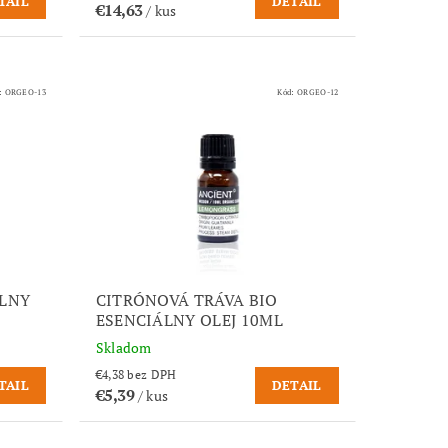
TAIL
DETAIL
€14,63
/ kus
:
ORGEO-13
Kód:
ORGEO-12
ÁLNY
CITRÓNOVÁ TRÁVA BIO
ESENCIÁLNY OLEJ 10ML
Skladom
€4,38 bez DPH
TAIL
DETAIL
€5,39
/ kus