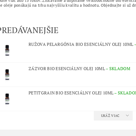
né viac ako 15 rokov. Získavame a dopĺňame veľkoobchodné bio esenciáln
e oleje ponúkajú na trhu najvyššiu kvalitu a hodnotu. Objednajte si už d
PREDÁVANEJŠIE
RUŽOVA PELARGÓNIA BIO ESENCIÁLNY OLEJ 10ML
ZÁZVOR BIO ESENCIÁLNY OLEJ 10ML
–
SKLADOM
PETITGRAIN BIO ESENCIÁLNY OLEJ 10ML
–
SKLADO
UKÁŽ VIAC