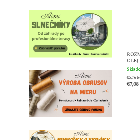
ROZM
OLEJ
Sklad
€5
€7,08