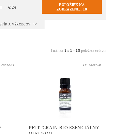
POLOŽIEK NA
€
24
ZOBRAZENIE:
18
ISTÍK A VÝROBCOV
1
1
18
Stránka
z
-
položiek celkom
:
ORGEO-19
Kód:
ORGEO-18
Y
PETITGRAIN BIO ESENCIÁLNY
OLEJ 10ML