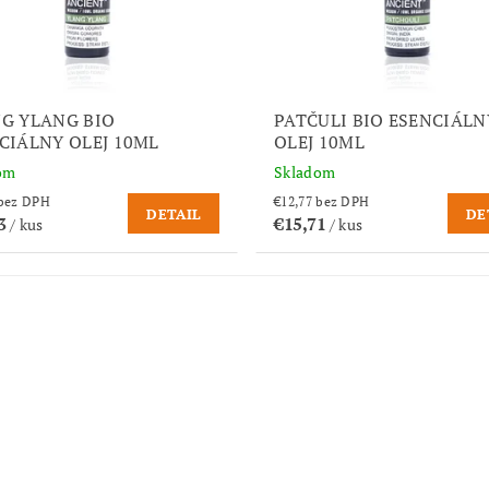
G YLANG BIO
PATČULI BIO ESENCIÁLN
CIÁLNY OLEJ 10ML
OLEJ 10ML
om
Skladom
€14,90 bez DPH
€12,77 bez DPH
DETAIL
DE
33
€15,71
/ kus
/ kus