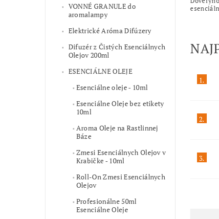
Dôveryhod
VONNÉ GRANULE do
esenciáln
aromalampy
Elektrické Aróma Difúzery
NAJ
Difuzér z Čistých Esenciálnych
Olejov 200ml
ESENCIÁLNE OLEJE
1.
Esenciálne oleje - 10ml
Esenciálne Oleje bez etikety
10ml
2.
Aroma Oleje na Rastlinnej
Báze
Zmesi Esenciálnych Olejov v
3.
Krabičke - 10ml
Roll-On Zmesi Esenciálnych
Olejov
Profesionálne 50ml
Esenciálne Oleje