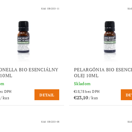
Kód:
ORGEO-11
Kód
ONELLA BIO ESENCIÁLNY
PELARGÓNIA BIO ESENC
 10ML
OLEJ 10ML
om
Skladom
,89 bez DPH
€18,78 bez DPH
DETAIL
DE
1
€23,10
/ kus
/ kus
Kód:
ORGEO-08
Kód