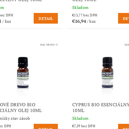
om
Skladom
€14,40 bez DPH
€13,77 bez DPH
DETAIL
DE
1
€16,94
/ kus
/ kus
Kód:
ORGEO-17
Kód
OVÉ DREVO BIO
CYPRUS BIO ESENCIÁLNY
CIÁLNY OLEJ 10ML
10ML
nízky stav zásob
Skladom
,38 bez DPH
€7,39 bez DPH