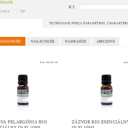
 SKLADE
€
3
VINKA
TIP
FILTROVANIE PODĽA PARAMETROV, CHARAKTER
EDÁVANEJŠIE
NAJLACNEJŠIE
NAJDRAHŠIE
ABECEDNE
Kód:
ORGEO-20
Kód
VA PELARGÓNIA BIO
ZÁZVOR BIO ESENCIÁLN
CIÁLNY OLEJ 10ML
OLEJ 10ML