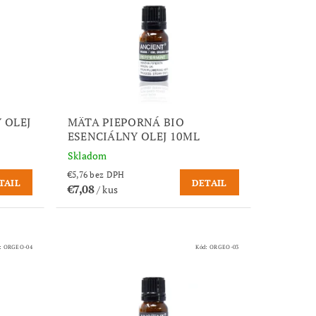
 OLEJ
MÄTA PIEPORNÁ BIO
ESENCIÁLNY OLEJ 10ML
Skladom
€5,76 bez DPH
TAIL
DETAIL
€7,08
/ kus
:
ORGEO-04
Kód:
ORGEO-03