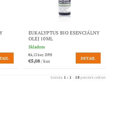
Y
EUKALYPTUS BIO ESENCIÁLNY
OLEJ 10ML
Skladom
€4,13 bez DPH
TAIL
DETAIL
€5,08
/ kus
1
1
18
Stránka
z
-
položiek celkom