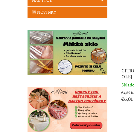
NÁBYTOK
🆕 NOVINKY
CITR
OLEJ
Sklad
€4
€6,0