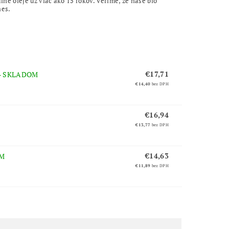
e oleje už viac ako 15 rokov. Veríme, že naše bio
nes.
€17,71
–
SKLADOM
€14,40
bez DPH
€16,94
€13,77
bez DPH
€14,63
M
€11,89
bez DPH