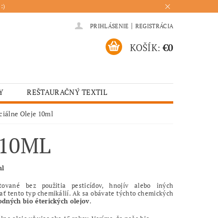
:)
|
PRIHLÁSENIE
REGISTRÁCIA
KOŠÍK:
€0
Y
REŠTAURAČNÝ TEXTIL
ADENIA
HOTELOVÝ TEXTIL
ciálne Oleje 10ml
ÚRENIE
KUCHYŇA
 10ML
ml
ované bez použitia pesticídov, hnojív alebo iných
vať tento typ chemikálií. Ak sa obávate týchto chemických
dných bio éterických olejov
.