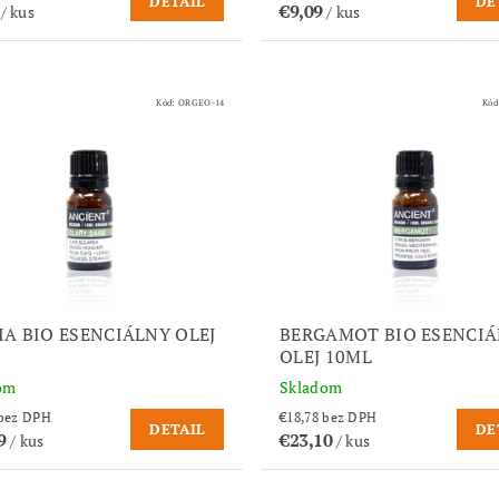
DETAIL
DE
9
€9,09
/ kus
/ kus
Kód:
ORGEO-14
Kód
IA BIO ESENCIÁLNY OLEJ
BERGAMOT BIO ESENCI
L
OLEJ 10ML
om
Skladom
€16,90 bez DPH
€18,78 bez DPH
DETAIL
DE
79
€23,10
/ kus
/ kus