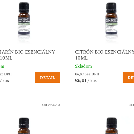
ARÍN BIO ESENCIÁLNY
CITRÓN BIO ESENCIÁLNY
 10ML
10ML
om
Skladom
,76 bez DPH
€4,89 bez DPH
DETAIL
DE
€6,01
/ kus
/ kus
Kód:
ORGEO-05
Kód