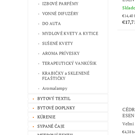
IZBOVÉ PARFÉMY
Sklad
VONNÉ DIFUZÉRY
€17,7
DO AUTA
MYDLOVÉ KVETY A KYTICE
SUŠENÉ KVETY
AROMA PRÍVESKY
TERAPEUTICKÝ VANKÚŠIK
KRABIČKY a SKLENENÉ
FĽAŠTIČKY
Aromalampy
BYTOVÝ TEXTIL
BYTOVÉ DOPLNKY
CÉDR
ESEN
KÚRENIE
Veľmi 
SYPANÉ ČAJE
€4