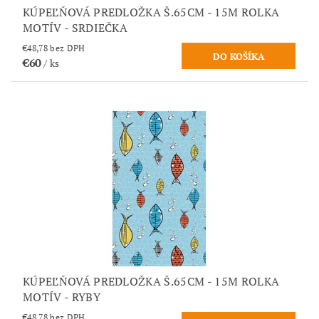
KÚPEĽŇOVÁ PREDLOŽKA Š.65CM - 15M ROLKA
MOTÍV - SRDIEČKA
€48,78 bez DPH
€60
/ ks
KÚPEĽŇOVÁ PREDLOŽKA Š.65CM - 15M ROLKA
MOTÍV - RYBY
€48,78 bez DPH