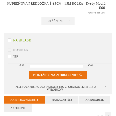
KÚPEĽŇOVÁ PREDLOŽKA Š.65CM - 15M ROLKA - Kvety Modrá
€60
€48,78
bez DPH
UKÁŽ VIAC
NA SKLADE
NOVINKA
TIP
€
60
€
61
POLOŽIEK NA ZOBRAZENIE:
52
FILTROVANIE PODĽA PARAMETROV, CHARAKTERISTÍK A
VÝROBCOV
NAJPREDÁVANEJŠIE
NAJLACNEJŠIE
NAJDRAHŠIE
ABECEDNE