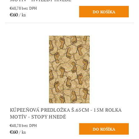
€48,78 bez DPH
€60
/ ks
KÚPEĽŇOVÁ PREDLOŽKA Š.65CM - 15M ROLKA
MOTÍV - STOPY HNEDÉ
€48,78 bez DPH
€60
/ ks