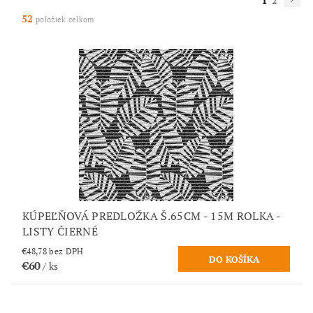
1
2
52
položiek celkom
KÚPEĽŇOVÁ PREDLOŽKA Š.65CM - 15M ROLKA -
LISTY ČIERNÉ
€48,78 bez DPH
€60
/ ks