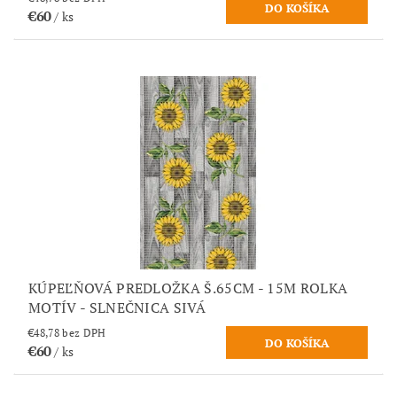
€60
/ ks
KÚPEĽŇOVÁ PREDLOŽKA Š.65CM - 15M ROLKA
MOTÍV - SLNEČNICA SIVÁ
€48,78 bez DPH
€60
/ ks