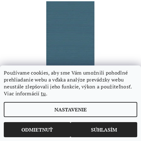
Používame cookies, aby sme Vám umožnili pohodlné
KÚPEĽŇOVÁ PREDLOŽKA Š.65CM - 15M ROLKA
prehliadanie webu a vďaka analýze prevádzky webu
FARBA - MODRÁ
neustále zlepšovali jeho funkcie, výkon a použiteľnosť.
Viac informácií
tu
.
€48,78 bez DPH
€60
/ ROLKA
NASTAVENIE
ODMIETNUŤ
SÚHLASÍM