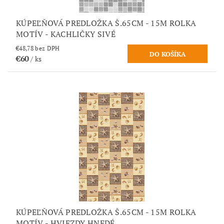
KÚPEĽŇOVÁ PREDLOŽKA Š.65CM - 15M ROLKA
MOTÍV - KACHLIČKY SIVÉ
€48,78 bez DPH
€60
/ ks
KÚPEĽŇOVÁ PREDLOŽKA Š.65CM - 15M ROLKA
MOTÍV - HVIEZDY HNEDÉ