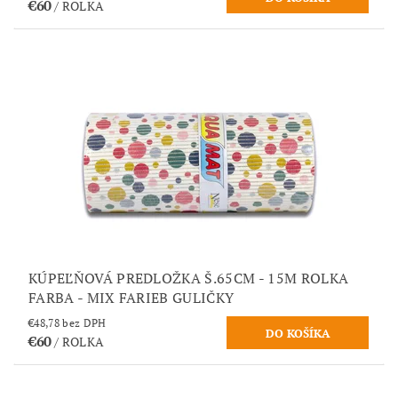
€60
/ ROLKA
KÚPEĽŇOVÁ PREDLOŽKA Š.65CM - 15M ROLKA
FARBA - MIX FARIEB GULIČKY
€48,78 bez DPH
€60
/ ROLKA