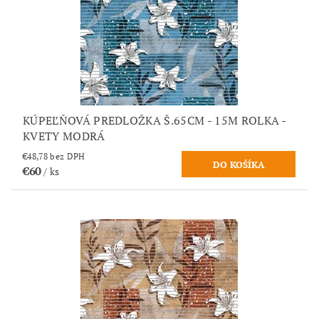
KÚPEĽŇOVÁ PREDLOŽKA Š.65CM - 15M ROLKA -
KVETY MODRÁ
€48,78 bez DPH
€60
/ ks