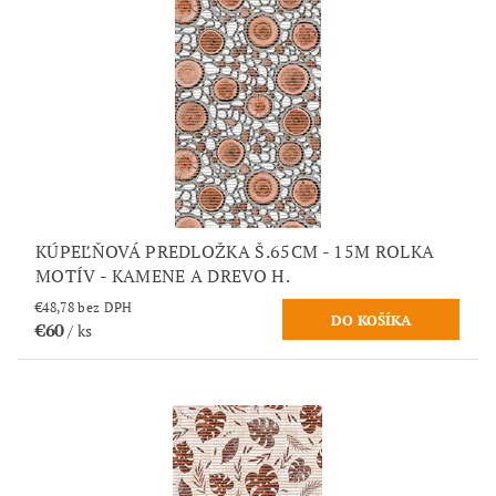
KÚPEĽŇOVÁ PREDLOŽKA Š.65CM - 15M ROLKA
MOTÍV - KAMENE A DREVO H.
€48,78 bez DPH
€60
/ ks