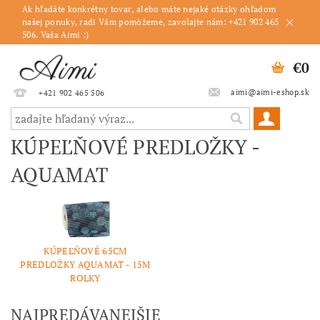
Ak hľadáte konkrétny tovar, alebo máte nejaké otázky ohľadom
našej ponuky, radi Vám pomôžeme, zavolajte nám: +421 902 465
506. Vaša Aimi :)
€0
aimi@aimi-eshop.sk
+421 902 465 506
KÚPEĽŇOVÉ PREDLOŽKY -
AQUAMAT
KÚPEĽŇOVÉ 65CM
PREDLOŽKY AQUAMAT - 15M
ROLKY
NAJPREDÁVANEJŠIE