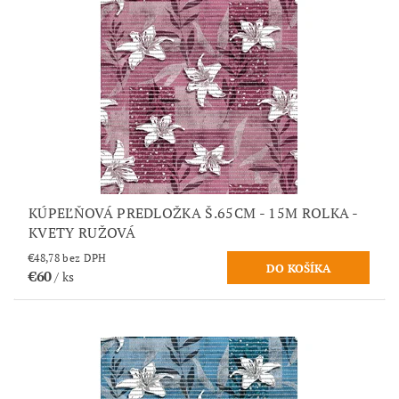
KÚPEĽŇOVÁ PREDLOŽKA Š.65CM - 15M ROLKA -
KVETY RUŽOVÁ
€48,78 bez DPH
€60
/ ks