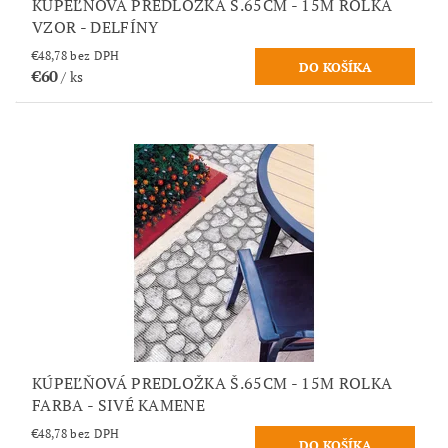
KÚPEĽŇOVÁ PREDLOŽKA Š.65CM - 15M ROLKA
VZOR - DELFÍNY
€48,78 bez DPH
€60
/ ks
KÚPEĽŇOVÁ PREDLOŽKA Š.65CM - 15M ROLKA
FARBA - SIVÉ KAMENE
€48,78 bez DPH