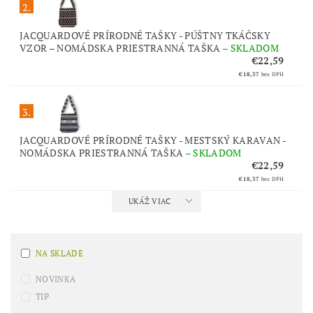
2.
JACQUARDOVÉ PRÍRODNÉ TAŠKY - PÚŠTNY TKÁČSKY
VZOR – NOMÁDSKA PRIESTRANNÁ TAŠKA
–
SKLADOM
€22,59
€18,37
bez DPH
3.
JACQUARDOVÉ PRÍRODNÉ TAŠKY - MESTSKÝ KARAVAN -
NOMÁDSKA PRIESTRANNÁ TAŠKA
–
SKLADOM
€22,59
€18,37
bez DPH
UKÁŽ VIAC
NA SKLADE
NOVINKA
TIP