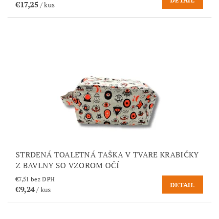
€17,25
/ kus
STRDENÁ TOALETNÁ TAŠKA V TVARE KRABIČKY
Z BAVLNY SO VZOROM OČÍ
€7,51 bez DPH
DETAIL
€9,24
/ kus