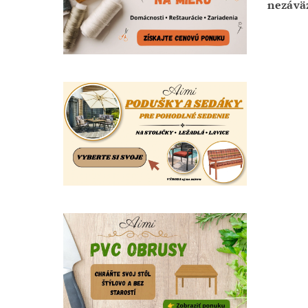
nezávä