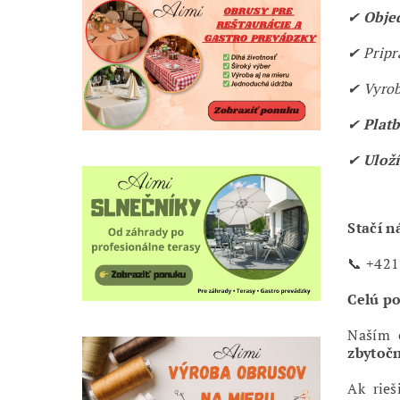
✔
Obje
✔ Prip
✔ Vyrob
✔
Plat
✔
Ulož
Stačí n
📞 +421
Celú p
Naším 
zbytočn
Ak rieš