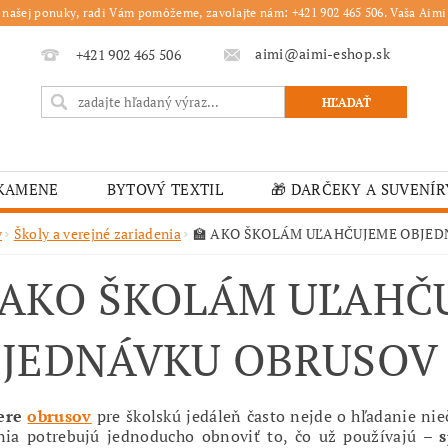
 našej ponuky, radi Vám pomôžeme, zavolajte nám: +421 902 465 506. Vaša Aimi 
aimi@aimi-eshop.sk
+421 902 465 506
 KAMENE
BYTOVÝ TEXTIL
🎁 DARČEKY A SUVENÍR
É OBRUSY
🎄 VIANOČNÝ TOVAR
🏫 ŠKOLSKÉ ZARI
v
Školy a verejné zariadenia
🏫 AKO ŠKOLÁM UĽAHČUJEME OBJE
ĽKONOČNÝ TOVAR
VIANOČNÉ
🟫 OBRUSY
K
 AKO ŠKOLÁM UĽAHČ
É ZARIADENIA
MOJA OBJEDNÁVKA
JEDNÁVKU OBRUSOV
bere
obrusov
pre školskú jedáleň často nejde o hľadanie nie
nia potrebujú jednoducho obnoviť to, čo už používajú –
s