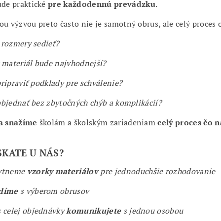
ude praktické
pre každodennú prevádzku
.
ou výzvou preto často nie je samotný obrus, ale celý proces 
rozmery sedieť?
 materiál bude najvhodnejší?
ripraviť podklady pre schválenie?
bjednať bez zbytočných chýb a komplikácií?
sa snažíme
školám a školským zariadeniam
celý proces čo n
SKATE U NÁS?
ytneme
vzorky materiálov
pre jednoduchšie rozhodovanie
díme
s výberom obrusov
 celej objednávky
komunikujete
s jednou osobou