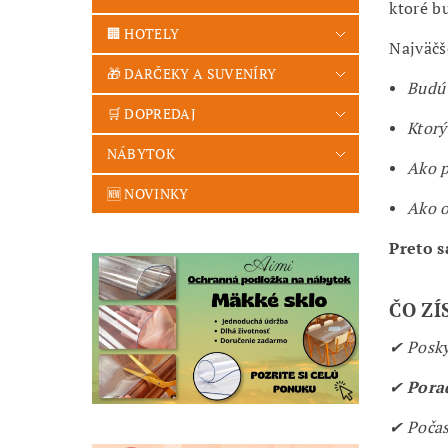
ktoré b
🏢 HOTELY
Najväčš
🎁 DARČEKY A SUVENÍRY
Budú 
🛒 DOPREDAJ
Ktorý
NÁBYTOK
Ako p
🆕 NOVINKY
Ako o
Preto 
ČO ZÍ
✔
Posk
✔
Pora
✔ Počas