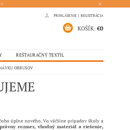
:)
|
PRIHLÁSENIE
REGISTRÁCIA
KOŠÍK:
€0
Y
REŠTAURAČNÝ TEXTIL
ADENIA
HOTELOVÝ TEXTIL
DNÁVKU OBRUSOV
ÚRENIE
KUCHYŇA
UJEME
čoho úplne nového. Vo väčšine prípadov školy a
právny rozmer, vhodný materiál a riešenie,