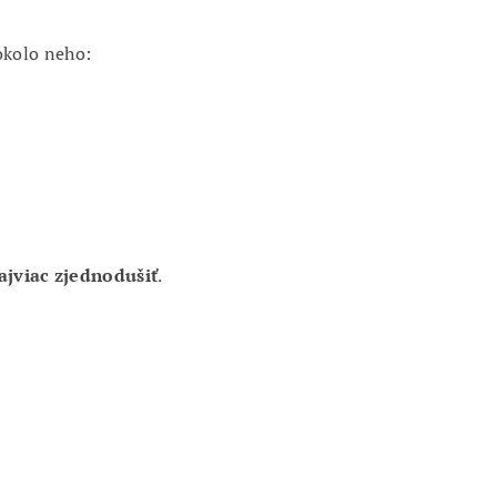
okolo neho:
ajviac zjednodušiť
.