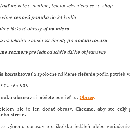
dnať
môžete e-mailom, telefonicky alebo cez e-shop
ravíme
cenovú ponuku
do 24 hodín
íme látkové obrusy
aj na mieru
ba
na faktúru a možnosť úhrady
po dodaní tovaru
íme rozmery
pre jednoduchšie ďalšie objednávky
ás kontaktovať
a spoločne nájdeme riešenie podľa potrieb v
 902 465 506
onuku obrusov
si môžete pozrieť tu:
Obrusy
cieľom nie je len dodať obrusy.
Chceme, aby ste celý 
ého stresu.
ite výmenu obrusov pre školskú jedáleň alebo zariadenie