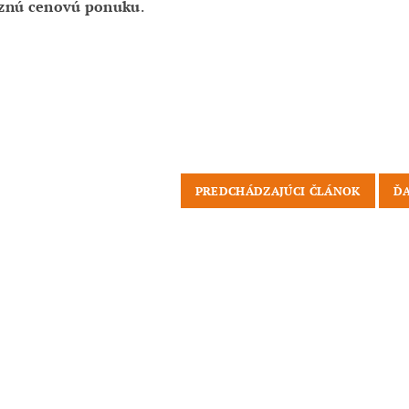
znú cenovú ponuku
.
PREDCHÁDZAJÚCI ČLÁNOK
ĎA