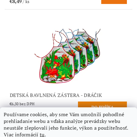
€8,49
/ ks
DETSKÁ BAVLNENÁ ZÁSTERA - DRÁČIK
€6,50 bez DPH
€7,99
/ ks
Používame cookies, aby sme Vám umožnili pohodlné
prehliadanie webu a vďaka analýze prevádzky webu
neustále zlepšovali jeho funkcie, výkon a použiteľnosť.
Viac informácií
tu
.