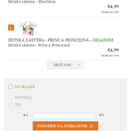
Detská zástera - Slnečnica
€4,99
€4,06
bez DPH
3.
DETSKÁ ZÁSTERA - PRINC A PRINCEZNÁ
–
SKLADOM
Detská zástera - Princ a Princezná
€4,99
€4,06
bez DPH
UKÁŽ VIAC
NA SKLADE
NOVINKA
TIP
€
4
€
9
POLOŽIEK NA ZOBRAZENIE:
22