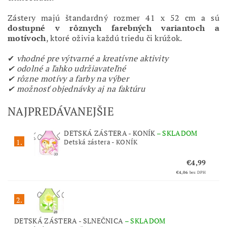
Zástery majú štandardný rozmer 41 x 52 cm a sú
dostupné v rôznych farebných variantoch a
motívoch
, ktoré oživia každú triedu či krúžok.
✔
vhodné pre výtvarné a kreatívne aktivity
✔ odolné a ľahko udržiavateľné
✔ rôzne motívy a farby na výber
✔ možnosť objednávky aj na faktúru
NAJPREDÁVANEJŠIE
DETSKÁ ZÁSTERA - KONÍK
–
SKLADOM
1.
Detská zástera - KONÍK
€4,99
€4,06
bez DPH
2.
DETSKÁ ZÁSTERA - SLNEČNICA
–
SKLADOM