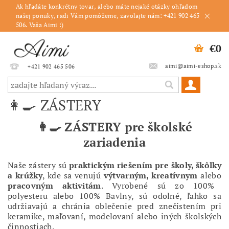
Ak hľadáte konkrétny tovar, alebo máte nejaké otázky ohľadom
našej ponuky, radi Vám pomôžeme, zavolajte nám: +421 902 465
506. Vaša Aimi :)
€0
aimi@aimi-eshop.sk
+421 902 465 506
👩‍🍳 ZÁSTERY
👩‍🍳 ZÁSTERY pre školské
zariadenia
Naše zástery sú
praktickým riešením pre školy, škôlky
a krúžky
, kde sa venujú
výtvarným, kreatívnym
alebo
pracovným aktivitám
. Vyrobené sú zo 100%
polyesteru alebo 100% Bavlny, sú odolné, ľahko sa
udržiavajú a chránia oblečenie pred znečistením pri
keramike, maľovaní, modelovaní alebo iných školských
činnostiach.