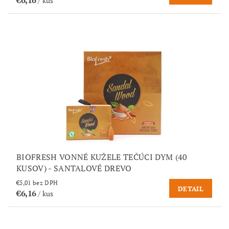
€6,16
/ kus
BIOFRESH VONNÉ KUŽELE TEČÚCI DYM (40
KUSOV) - SANTALOVÉ DREVO
€5,01 bez DPH
DETAIL
€6,16
/ kus