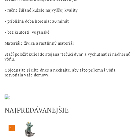
- ručne šúľané kužele najvyššej kvality
- približná doba horenia: 30 minút
- bez krutosti, Veganské
Materiál: živica a rastlinný materiál
Stačí položiť kužeľ do stojana "tečúci dym" a vychutnať si nádhernú
vôňu.
Objednajte si ešte dnes a nechajte, aby táto príjemná vôňa
rozvoňala vaše domovy.
NAJPREDÁVANEJŠIE
1.