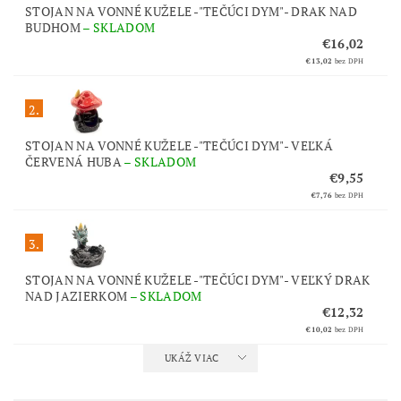
STOJAN NA VONNÉ KUŽELE -"TEČÚCI DYM"- DRAK NAD
BUDHOM
–
SKLADOM
€16,02
€13,02
bez DPH
2.
STOJAN NA VONNÉ KUŽELE -"TEČÚCI DYM"- VEĽKÁ
ČERVENÁ HUBA
–
SKLADOM
€9,55
€7,76
bez DPH
3.
STOJAN NA VONNÉ KUŽELE -"TEČÚCI DYM"- VEĽKÝ DRAK
NAD JAZIERKOM
–
SKLADOM
€12,32
€10,02
bez DPH
UKÁŽ VIAC