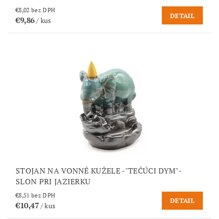
€8,02 bez DPH
DETAIL
€9,86
/ kus
STOJAN NA VONNÉ KUŽELE -"TEČÚCI DYM"-
SLON PRI JAZIERKU
€8,51 bez DPH
DETAIL
€10,47
/ kus