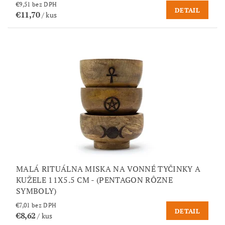
€9,51 bez DPH
DETAIL
€11,70
/ kus
MALÁ RITUÁLNA MISKA NA VONNÉ TYČINKY A
KUŽELE 11X5.5 CM - (PENTAGON RÔZNE
SYMBOLY)
€7,01 bez DPH
DETAIL
€8,62
/ kus