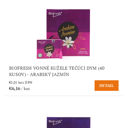
BIOFRESH VONNÉ KUŽELE TEČÚCI DYM (40
KUSOV) - ARABSKÝ JAZMÍN
€5,01 bez DPH
DETAIL
€6,16
/ kus