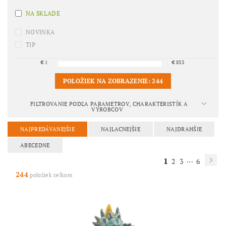
NA SKLADE
NOVINKA
TIP
€
1
€
833
POLOŽIEK NA ZOBRAZENIE:
244
FILTROVANIE PODĽA PARAMETROV, CHARAKTERISTÍK A
VÝROBCOV
NAJPREDÁVANEJŠIE
NAJLACNEJŠIE
NAJDRAHŠIE
ABECEDNE
1
...
2
3
6
244
položiek celkom