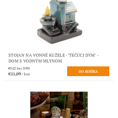
STOJAN NA VONNÉ KUŽELE -"TEČÚCI DYM" -
DOM S VODNÝM MLYNOM
€9,02 bez DPH
€11,09
/ kus