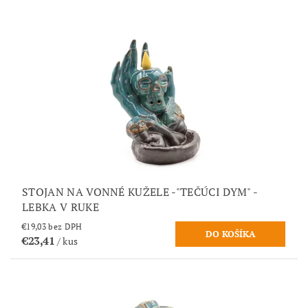
STOJAN NA VONNÉ KUŽELE -"TEČÚCI DYM" -
LEBKA V RUKE
€19,03 bez DPH
€23,41
/ kus