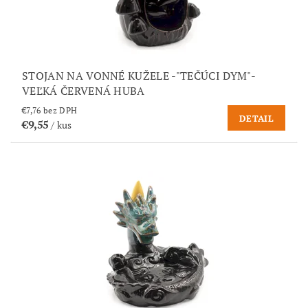
STOJAN NA VONNÉ KUŽELE -"TEČÚCI DYM"-
VEĽKÁ ČERVENÁ HUBA
€7,76 bez DPH
DETAIL
€9,55
/ kus