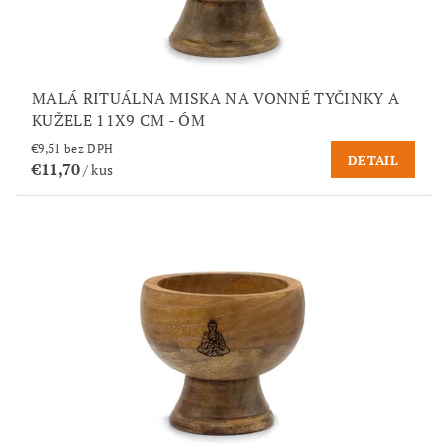
MALÁ RITUÁLNA MISKA NA VONNÉ TYČINKY A
KUŽELE 11X9 CM - ÓM
€9,51 bez DPH
DETAIL
€11,70
/ kus