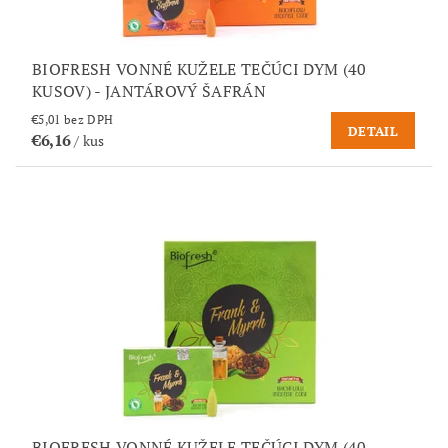
BIOFRESH VONNÉ KUŽELE TEČÚCI DYM (40
KUSOV) - JANTÁROVÝ ŠAFRÁN
€5,01 bez DPH
DETAIL
€6,16
/ kus
BIOFRESH VONNÉ KUŽELE TEČÚCI DYM (40