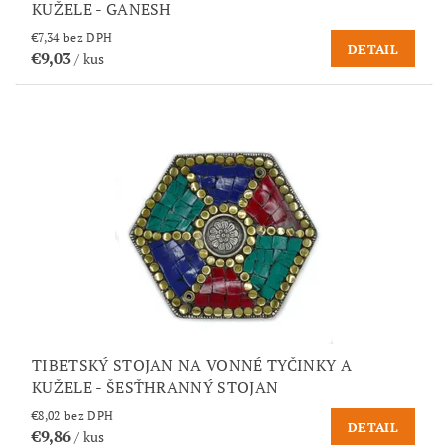
KUŽELE - GANESH
€7,34 bez DPH
DETAIL
€9,03
/ kus
TIBETSKÝ STOJAN NA VONNÉ TYČINKY A
KUŽELE - ŠESŤHRANNÝ STOJAN
€8,02 bez DPH
DETAIL
€9,86
/ kus