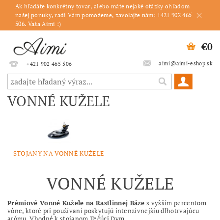
Ak hľadáte konkrétny tovar, alebo máte nejaké otázky ohľadom
našej ponuky, radi Vám pomôžeme, zavolajte nám: +421 902 465
506. Vaša Aimi :)
€0
aimi@aimi-eshop.sk
+421 902 465 506
VONNÉ KUŽELE
STOJANY NA VONNÉ KUŽELE
VONNÉ KUŽELE
Prémiové Vonné Kužele na Rastlinnej Báze
s vyšším percentom
vône, ktoré pri používaní poskytujú intenzívnejšiu dlhotrvajúcu
arómu. Vhodné k stojanom Tečúci Dym.