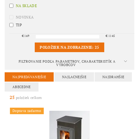
NA SKLADE
NOVINKA
TIP
€
169
€
1145
POLOŽIEK NA ZOBRAZENIE:
25
FILTROVANIE PODĽA PARAMETROV, CHARAKTERISTÍK A
VÝROBCOV
NAJPREDÁVANEJŠIE
NAJLACNEJŠIE
NAJDRAHŠIE
ABECEDNE
25
položiek celkom
Doprava zadarmo