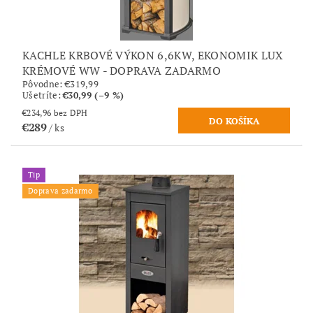
KACHLE KRBOVÉ VÝKON 6,6KW, EKONOMIK LUX
KRÉMOVÉ WW - DOPRAVA ZADARMO
Pôvodne:
€319,99
Ušetríte
:
€30,99 (–9 %)
€234,96 bez DPH
€289
/ ks
Tip
Doprava zadarmo