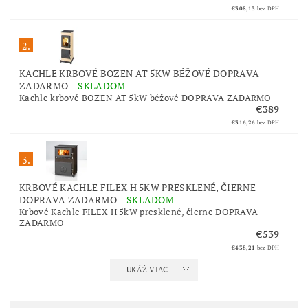
€308,13
bez DPH
2.
KACHLE KRBOVÉ BOZEN AT 5KW BÉŽOVÉ DOPRAVA
ZADARMO
–
SKLADOM
Kachle krbové BOZEN AT 5kW béžové DOPRAVA ZADARMO
€389
€316,26
bez DPH
3.
KRBOVÉ KACHLE FILEX H 5KW PRESKLENÉ, ČIERNE
DOPRAVA ZADARMO
–
SKLADOM
Krbové Kachle FILEX H 5kW presklené, čierne DOPRAVA
ZADARMO
€539
€438,21
bez DPH
UKÁŽ VIAC