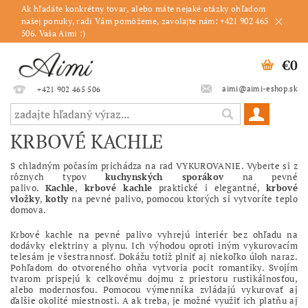
Ak hľadáte konkrétny tovar, alebo máte nejaké otázky ohľadom
našej ponuky, radi Vám pomôžeme, zavolajte nám: +421 902 465
506. Vaša Aimi :)
€0
aimi@aimi-eshop.sk
+421 902 465 506
KRBOVÉ KACHLE
S chladným počasím prichádza na rad VYKUROVANIE
. Vyberte si z
rôznych typov
kuchynských sporákov
na pevné
palivo.
Kachle
,
krbové kachle
praktické i elegantné,
krbové
vložky
,
kotly
na pevné palivo, pomocou ktorých si vytvoríte teplo
domova.
Krbové kachle na pevné palivo vyhrejú interiér bez ohľadu na
dodávky elektriny a plynu. Ich výhodou oproti iným vykurovacím
telesám je všestrannosť. Dokážu totiž plniť aj niekoľko úloh naraz.
Pohľadom do otvoreného ohňa vytvoria pocit romantiky. Svojím
tvarom prispejú k celkovému dojmu z priestoru rustikálnosťou,
alebo modernosťou. Pomocou výmenníka zvládajú vykurovať aj
ďalšie okolité miestnosti. A ak treba, je možné využiť ich platňu aj