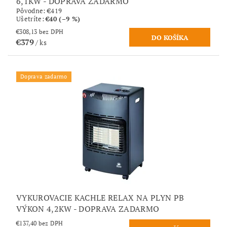
6,1KW - DOPRAVA ZADARMO
Pôvodne:
€419
Ušetríte
:
€40 (–9 %)
€308,13 bez DPH
€379
/ ks
Doprava zadarmo
VYKUROVACIE KACHLE RELAX NA PLYN PB
VÝKON 4,2KW - DOPRAVA ZADARMO
€137,40 bez DPH