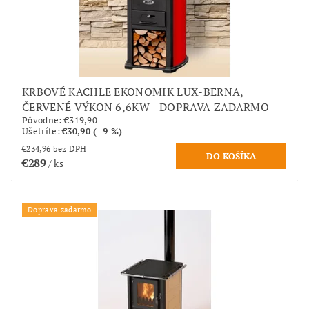
KRBOVÉ KACHLE EKONOMIK LUX-BERNA,
ČERVENÉ VÝKON 6,6KW - DOPRAVA ZADARMO
Pôvodne:
€319,90
Ušetríte
:
€30,90 (–9 %)
€234,96 bez DPH
€289
/ ks
Doprava zadarmo