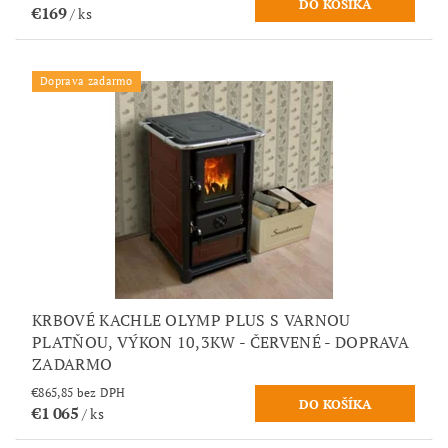
€169
/ ks
Doprava zadarmo
KRBOVÉ KACHLE OLYMP PLUS S VARNOU
PLATŇOU, VÝKON 10,3KW - ČERVENÉ - DOPRAVA
ZADARMO
€865,85 bez DPH
€1 065
/ ks