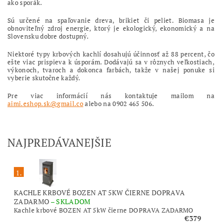
ako sporák.
Sú určené na spaľovanie dreva, brikiet či peliet. Biomasa je
obnoviteľný zdroj energie, ktorý je ekologický, ekonomický a na
Slovensku dobre dostupný.
Niektoré typy krbových kachlí dosahujú účinnosť až 88 percent, čo
ešte viac prispieva k úsporám. Dodávajú sa v rôznych veľkostiach,
výkonoch, tvaroch a dokonca farbách, takže v našej ponuke si
vyberie skutočne každý.
Pre viac informácií nás kontaktuje mailom na
aimi.eshop.sk@gmail.co
alebo na 0902 465 506.
NAJPREDÁVANEJŠIE
1.
KACHLE KRBOVÉ BOZEN AT 5KW ČIERNE DOPRAVA
ZADARMO
–
SKLADOM
Kachle krbové BOZEN AT 5kW čierne DOPRAVA ZADARMO
€379