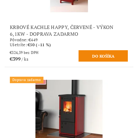
KRBOVÉ KACHLE HAPPY, ČERVENÉ - VÝKON
6,1KW - DOPRAVA ZADARMO
Pôvodne:
€449
Ušetríte
:
€50 (–11 %)
€324,39 bez DPH
€399
/ ks
Doprava zadarmo