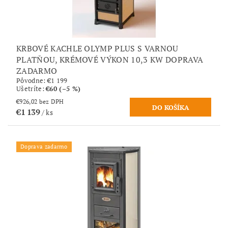
KRBOVÉ KACHLE OLYMP PLUS S VARNOU
PLATŇOU, KRÉMOVÉ VÝKON 10,3 KW DOPRAVA
ZADARMO
Pôvodne:
€1 199
Ušetríte
:
€60 (–5 %)
€926,02 bez DPH
€1 139
/ ks
Doprava zadarmo