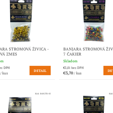
ARA STROMOVÁ ŽIVICA -
BANJARA STROMOVÁ ŽIV
IVÁ ZMES
7 ČAKIER
om
Skladom
,01 bez DPH
€3,01 bez DPH
DETAIL
DE
0
€3,70
/ kus
/ kus
Kód:
BANJTR-05
Kód