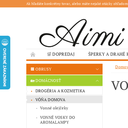
Ak hľadáte konkrétny tovar, alebo máte nejaké otázky ohľadom
🛒 DOPREDAJ
ŠPERKY A DRAHÉ
🌳 ZÁHRADA
🍽️ GASTRO
JESENN
Domo
🟫 OBRUSY
❤️ VALENTÍN – TIPY NA DARČEKY
🐣VE
VO
🏡 DOMÁCNOSŤ
GASTRO PREVÁDZKY
ŠKOLY A VEREJN
DROGÉRIA A KOZMETIKA
VÔŇA DOMOVA
Vonné olejčeky
VONNÉ VOSKY DO
AROMALAMPY