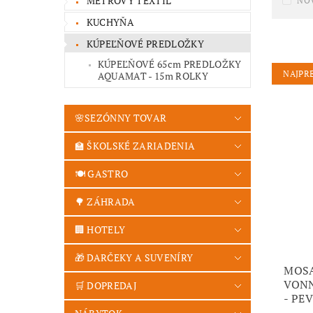
METROVÝ TEXTIL
NO
KUCHYŇA
KÚPEĽŇOVÉ PREDLOŽKY
KÚPEĽŇOVÉ 65cm PREDLOŽKY
NAJPR
AQUAMAT - 15m ROLKY
🌸SEZÓNNY TOVAR
🏫 ŠKOLSKÉ ZARIADENIA
🍽️ GASTRO
🌳 ZÁHRADA
🏢 HOTELY
🎁 DARČEKY A SUVENÍRY
MOSA
VONN
🛒 DOPREDAJ
- PE