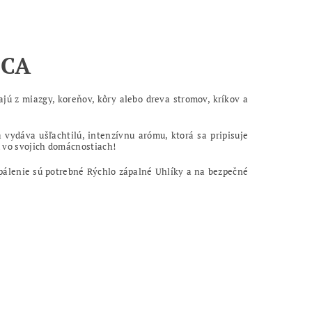
ICA
rajú z miazgy, koreňov, kôry alebo dreva stromov, kríkov a
 vydáva ušľachtilú, intenzívnu arómu, ktorá sa pripisuje
u vo svojich domácnostiach!
zapálenie sú potrebné Rýchlo zápalné Uhlíky a na bezpečné