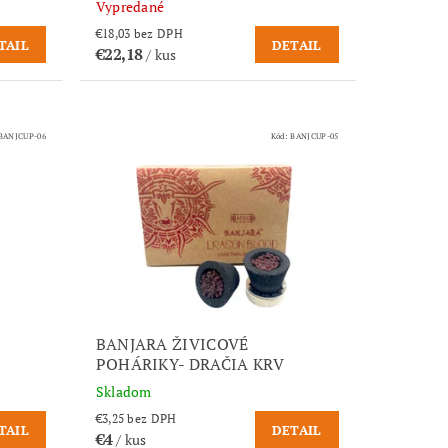
Vypredané
€18,03 bez DPH
TAIL
DETAIL
€22,18
/ kus
BANJCUP-06
Kód:
BANJCUP-05
BANJARA ŽIVICOVÉ
POHÁRIKY- DRAČIA KRV
Skladom
€3,25 bez DPH
TAIL
DETAIL
€4
/ kus