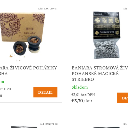
Kód:
BANJCUP-01
Kód
ARA ŽIVICOVÉ POHÁRIKY
BANJARA STROMOVÁ ŽIV
RHA
POHANSKÉ MAGICKÉ
STRIEBRO
om
Skladom
,25 bez DPH
DETAIL
us
€3,01 bez DPH
DE
€3,70
/ kus
Kód:
BANJTR-08
Kód