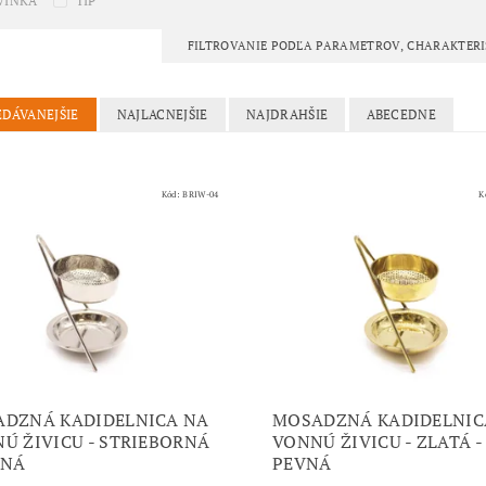
VINKA
TIP
FILTROVANIE PODĽA PARAMETROV, CHARAKTER
EDÁVANEJŠIE
NAJLACNEJŠIE
NAJDRAHŠIE
ABECEDNE
Kód:
BRIW-04
K
DZNÁ KADIDELNICA NA
MOSADZNÁ KADIDELNIC
Ú ŽIVICU - STRIEBORNÁ
VONNÚ ŽIVICU - ZLATÁ -
VNÁ
PEVNÁ