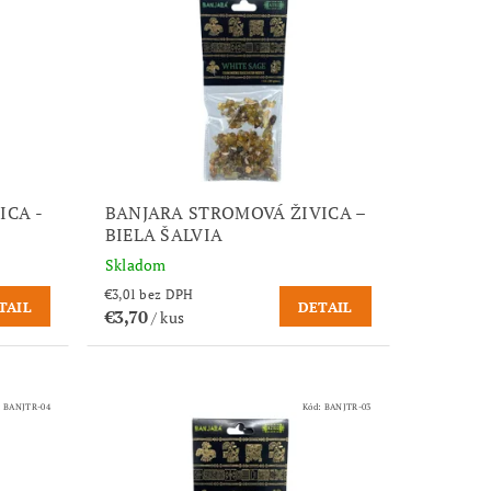
ICA -
BANJARA STROMOVÁ ŽIVICA –
BIELA ŠALVIA
Skladom
€3,01 bez DPH
TAIL
DETAIL
€3,70
/ kus
:
BANJTR-04
Kód:
BANJTR-03