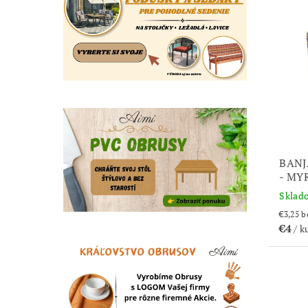
BANJ
- MY
Sklad
€3
€4
/ k