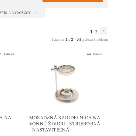
ISTÍK A VÝROBCOV
1
2
1
2
53
Stránka
z
-
položiek celkom
ód:
BRIW-03
Kód:
BRIW-02
A NA
MOSADZNÁ KADIDELNICA NA
VONNÚ ŽIVICU - STRIEBORNÁ
- NASTAVITEĽNÁ