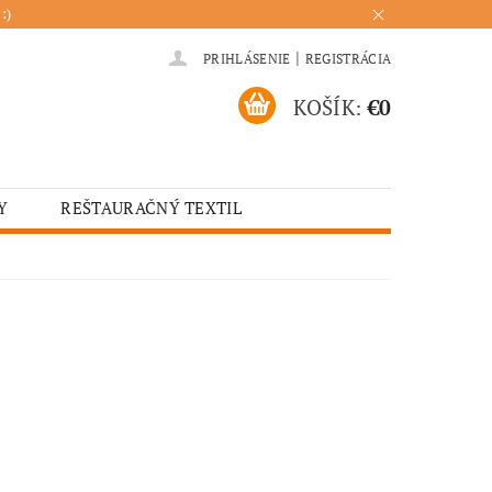
:)
|
PRIHLÁSENIE
REGISTRÁCIA
KOŠÍK:
€0
Y
REŠTAURAČNÝ TEXTIL
ADENIA
HOTELOVÝ TEXTIL
ÚRENIE
KUCHYŇA