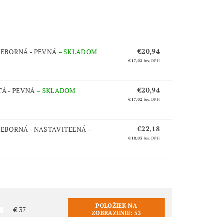
€20,94
IEBORNÁ - PEVNÁ
–
SKLADOM
€17,02
bez DPH
€20,94
TÁ - PEVNÁ
–
SKLADOM
€17,02
bez DPH
€22,18
IEBORNÁ - NASTAVITEĽNÁ
–
€18,03
bez DPH
POLOŽIEK NA
€
37
ZOBRAZENIE:
53