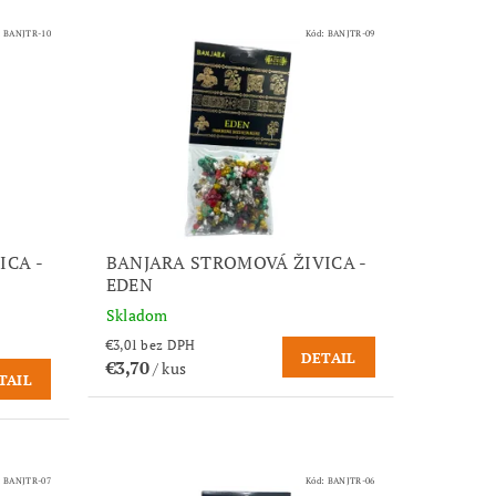
:
BANJTR-10
Kód:
BANJTR-09
ICA -
BANJARA STROMOVÁ ŽIVICA -
EDEN
Skladom
€3,01 bez DPH
DETAIL
€3,70
/ kus
TAIL
:
BANJTR-07
Kód:
BANJTR-06