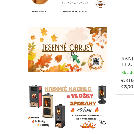
BANJ
LIEČ
Sklad
€3
€3,7