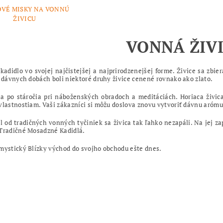
OVÉ MISKY NA VONNÚ
ŽIVICU
VONNÁ ŽIV
 kadidlo vo svojej najčistejšej a najprirodzenejšej forme. Živice sa zbie
V dávnych dobách boli niektoré druhy živice cenené rovnako ako zlato.
a po stáročia pri náboženských obradoch a meditáciách. Horiaca živica
vlastnostiam. Vaši zákazníci si môžu doslova znovu vytvoriť dávnu aróm
l od tradičných vonných tyčiniek sa živica tak ľahko nezapáli. Na jej 
Tradičné Mosadzné Kadidlá.
mystický Blízky východ do svojho obchodu ešte dnes.