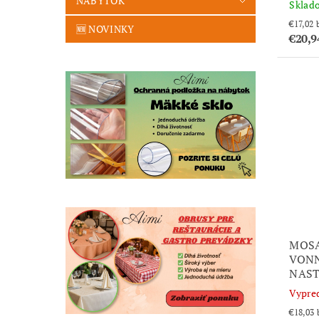
NÁBYTOK
Sklad
€
🆕 NOVINKY
€20,
MOSA
VONN
NAST
Vypre