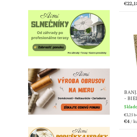
€22,
BANJ
- BI
Sklad
€3
€4
/ k