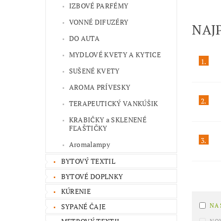
IZBOVÉ PARFÉMY
VONNÉ DIFUZÉRY
NAJ
DO AUTA
MYDLOVÉ KVETY A KYTICE
1.
SUŠENÉ KVETY
AROMA PRÍVESKY
2.
TERAPEUTICKÝ VANKÚŠIK
KRABIČKY a SKLENENÉ
FĽAŠTIČKY
3.
Aromalampy
BYTOVÝ TEXTIL
BYTOVÉ DOPLNKY
KÚRENIE
SYPANÉ ČAJE
NA