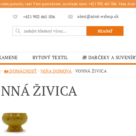
 našej ponuky, radi Vám pomôžeme, zavolajte nám: +421 902 465 506. Vaša Aimi 
aimi@aimi-eshop.sk
+421 902 465 506
 KAMENE
BYTOVÝ TEXTIL
🎁 DARČEKY A SUVENÍR
É OBRUSY
🎄 VIANOČNÝ TOVAR
🏫 ŠKOLSKÉ ZARI
v
🏡 DOMÁCNOSŤ
VôŇA DOMOVA
VONNÁ ŽIVICA
ĽKONOČNÝ TOVAR
VIANOČNÉ
🟫 OBRUSY
K
NNÁ ŽIVICA
É ZARIADENIA
MOJA OBJEDNÁVKA