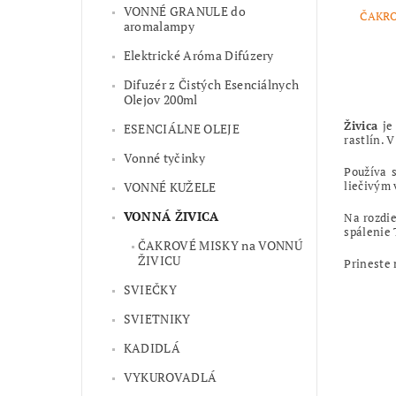
VONNÉ GRANULE do
ČAKR
aromalampy
Elektrické Aróma Difúzery
Difuzér z Čistých Esenciálnych
Olejov 200ml
Živica
je
ESENCIÁLNE OLEJE
rastlín. 
Vonné tyčinky
Používa s
liečivým 
VONNÉ KUŽELE
VONNÁ ŽIVICA
Na rozdie
spálenie
ČAKROVÉ MISKY na VONNÚ
ŽIVICU
Prineste 
SVIEČKY
SVIETNIKY
KADIDLÁ
VYKUROVADLÁ