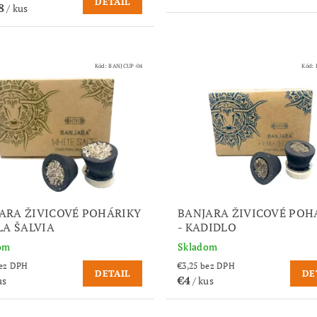
DETAIL
18
/ kus
Kód:
BANJCUP-04
Kód:
ARA ŽIVICOVÉ POHÁRIKY
BANJARA ŽIVICOVÉ POH
ELA ŠALVIA
- KADIDLO
om
Skladom
,25 bez DPH
€3,25 bez DPH
DETAIL
DE
€4
us
/ kus