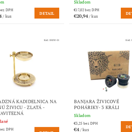
om
Skladom
17,02 bez DPH
€17,02 bez DPH
DETAIL
DE
94
€20,94
/ kus
/ kus
Kód:
BRIW-01
Kód:
DZNÁ KADIDELNICA NA
BANJARA ŽIVICOVÉ
Ú ŽIVICU - ZLATÁ -
POHÁRIKY- 3 KRÁLI
AVITEĽNÁ
Skladom
dané
€3,25 bez DPH
DE
€4
/ kus
€18,03 bez DPH