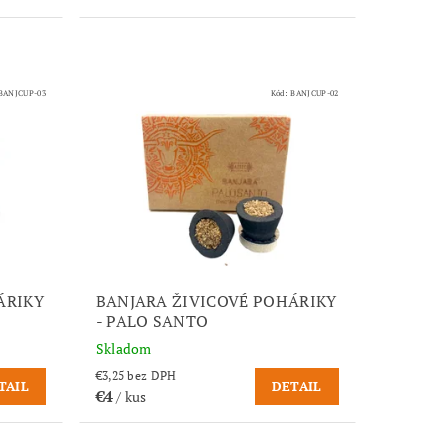
BANJCUP-03
Kód:
BANJCUP-02
ÁRIKY
BANJARA ŽIVICOVÉ POHÁRIKY
- PALO SANTO
Skladom
€3,25 bez DPH
TAIL
DETAIL
€4
/ kus