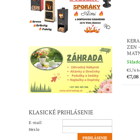
KER
ZEN 
MATN
Sklad
€5
€7,08
KLASICKÉ PRIHLÁSENIE
E-mail
Heslo