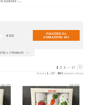
j krabičke -...
POLOŽIEK NA
€
835
ZOBRAZENIE:
805
ISTÍK A VÝROBCOV
1
...
2
3
17
1
17
805
Stránka
z
-
položiek celkom
Kód:
23457
Kód:
23418