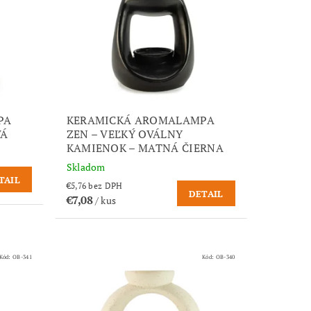
PA
KERAMICKÁ AROMALAMPA
VÁ
ZEN – VEĽKÝ OVÁLNY
KAMIENOK – MATNÁ ČIERNA
Skladom
TAIL
€5,76 bez DPH
DETAIL
€7,08
/ kus
Kód:
OB-341
Kód:
OB-340