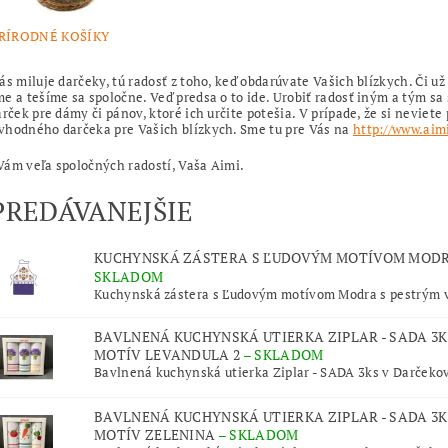
RÍRODNÉ KOŠÍKY
ás miluje darčeky, tú radosť z toho, keď obdarúvate Vašich blízkych. Či už 
e a tešíme sa spoločne. Veď predsa o to ide. Urobiť radosť iným a tým s
arček pre dámy či pánov, ktoré ich určite potešia. V prípade, že si nevi
vhodného darčeka pre Vašich blízkych. Sme tu pre Vás na
http://www.aim
ám veľa spoločných radostí, Vaša Aimi.
PREDÁVANEJŠIE
KUCHYNSKÁ ZÁSTERA S ĽUDOVÝM MOTÍVOM MOD
SKLADOM
Kuchynská zástera s Ľudovým motívom Modra s pestrým 
BAVLNENÁ KUCHYNSKÁ UTIERKA ZIPLAR - SADA 3K
MOTÍV LEVANDULA 2
–
SKLADOM
Bavlnená kuchynská utierka Ziplar - SADA 3ks v Darčekove
BAVLNENÁ KUCHYNSKÁ UTIERKA ZIPLAR - SADA 3K
MOTÍV ZELENINA
–
SKLADOM