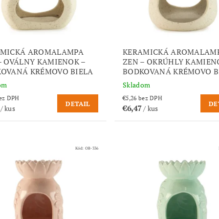
AMICKÁ AROMALAMPA
KERAMICKÁ AROMALAM
– OVÁLNY KAMIENOK –
ZEN – OKRÚHLY KAMIEN
OVANÁ KRÉMOVO BIELA
BODKOVANÁ KRÉMOVO B
om
Skladom
,26 bez DPH
€5,26 bez DPH
DETAIL
DE
7
€6,47
/ kus
/ kus
Kód:
OB-336