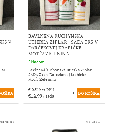
BAVLNENÁ KUCHYNSKÁ
3KS V
UTIERKA ZIPLAR - SADA 3KS V
DARČEKOVEJ KRABIČKE -
MOTÍV ZELENINA
Skladom
lar -
Bavlnená kuchynská utierka Ziplar -
 -
SADA 3ks v Darčekovej krabičke -
Motív Zelenina
€10,56 bez DPH
€12,99
/ sada
Kód:
OB-344
Kód:
OB-343