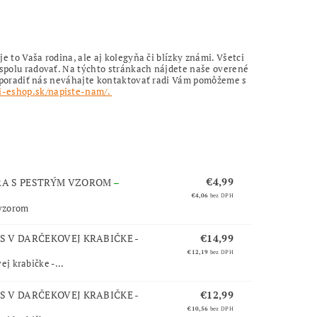
je to Vaša rodina, ale aj kolegyňa či blízky známi. Všetci
a spolu radovať. Na týchto stránkach nájdete naše overené
ete poradiť nás neváhajte kontaktovať radi Vám pomôžeme s
i-eshop.sk/napiste-nam/.
€4,99
RA S PESTRÝM VZOROM
–
€4,06
bez DPH
vzorom
S V DARČEKOVEJ KRABIČKE -
€14,99
€12,19
bez DPH
j krabičke -...
S V DARČEKOVEJ KRABIČKE -
€12,99
€10,56
bez DPH