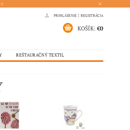
:)
|
PRIHLÁSENIE
REGISTRÁCIA
KOŠÍK:
€0
Y
REŠTAURAČNÝ TEXTIL
ADENIA
HOTELOVÝ TEXTIL
ÚRENIE
KUCHYŇA
Y