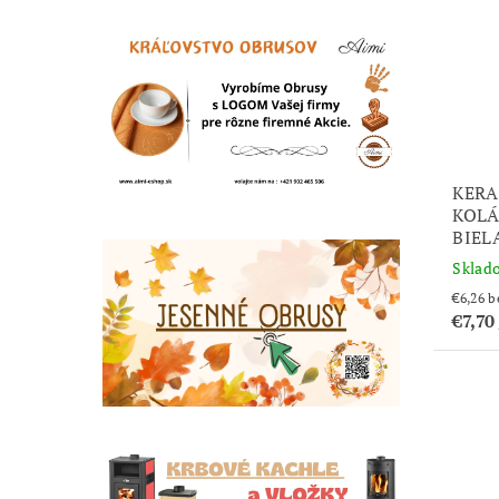
KER
KOLÁ
BIEL
Sklad
€6
€7,70