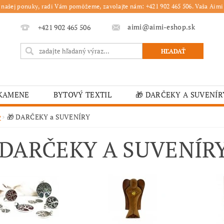
 našej ponuky, radi Vám pomôžeme, zavolajte nám: +421 902 465 506. Vaša Aimi 
aimi@aimi-eshop.sk
+421 902 465 506
 KAMENE
BYTOVÝ TEXTIL
🎁 DARČEKY A SUVENÍR
É OBRUSY
🎄 VIANOČNÝ TOVAR
🏫 ŠKOLSKÉ ZARI
v
🎁 DARČEKY a SUVENÍRY
ĽKONOČNÝ TOVAR
VIANOČNÉ
🟫 OBRUSY
K
 DARČEKY A SUVENÍR
É ZARIADENIA
MOJA OBJEDNÁVKA