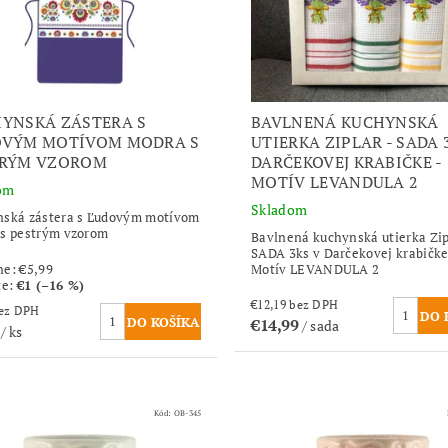
YNSKÁ ZÁSTERA S
BAVLNENÁ KUCHYNSKÁ
OVÝM MOTÍVOM MODRA S
UTIERKA ZIPLAR - SADA 
TRÝM VZOROM
DARČEKOVEJ KRABIČKE -
MOTÍV LEVANDULA 2
om
Skladom
ská zástera s Ľudovým motívom
s pestrým vzorom
Bavlnená kuchynská utierka Zip
SADA 3ks v Darčekovej krabičke
ne:
€5,99
Motív LEVANDULA 2
te
:
€1 (–16 %)
€12,19 bez DPH
,06 bez DPH
€14,99
/ sada
9
/ ks
Kód:
OB-345