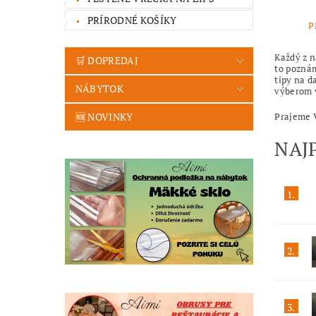
PRÍRODNÉ KOŠÍKY
P
Každý z n
🛒 DOPREDAJ
to poznám
tipy na d
NÁBYTOK
výberom 
🆕 NOVINKY
Prajeme V
NAJ
1.
2.
3.