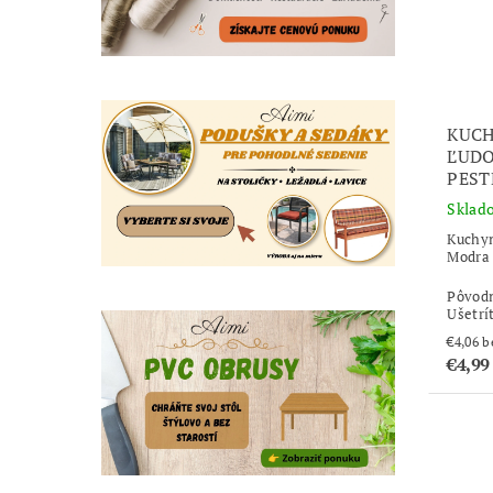
KUCH
ĽUD
PES
Sklad
Kuchyn
Modra 
Pôvod
Ušetrí
€4
€4,9