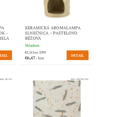
PA
KERAMICKÁ AROMALAMPA
OK –
SLNEČNICA – PASTELOVO
IELA
BÉŽOVÁ
Skladom
€5,26 bez DPH
TAIL
DETAIL
€6,47
/ kus
Kód:
OB-335
Kód:
LOKTAP-05A