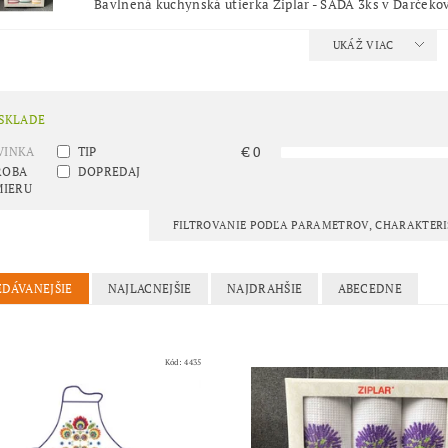
Bavlnená kuchynská utierka Ziplar - SADA 3ks v Darčekove
UKÁŽ VIAC
 SKLADE
€
0
VINKA
TIP
ROBA
DOPREDAJ
MIERU
FILTROVANIE PODĽA PARAMETROV, CHARAKTER
EDÁVANEJŠIE
NAJLACNEJŠIE
NAJDRAHŠIE
ABECEDNE
Kód:
4435