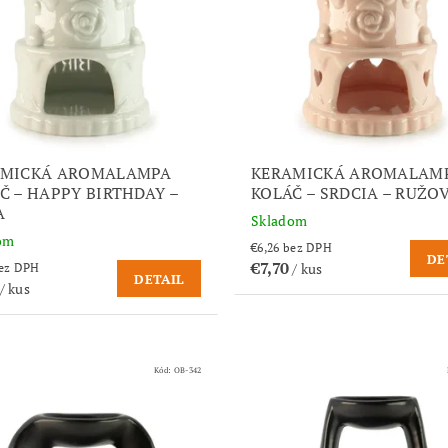
AMICKÁ AROMALAMPA
KERAMICKÁ AROMALAM
Č – HAPPY BIRTHDAY –
KOLÁČ – SRDCIA – RUŽO
A
Skladom
om
€6,26 bez DPH
DE
€7,70
/ kus
,26 bez DPH
DETAIL
/ kus
Kód:
OB-342