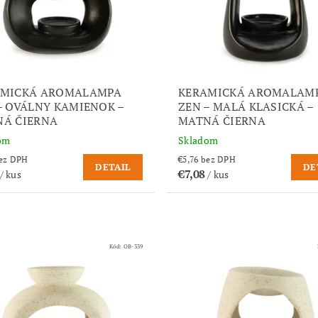
AMICKÁ AROMALAMPA
KERAMICKÁ AROMALAM
– OVÁLNY KAMIENOK –
ZEN – MALÁ KLASICKÁ –
Á ČIERNA
MATNÁ ČIERNA
om
Skladom
,76 bez DPH
€5,76 bez DPH
DETAIL
DE
€7,08
/ kus
/ kus
Kód:
OB-339