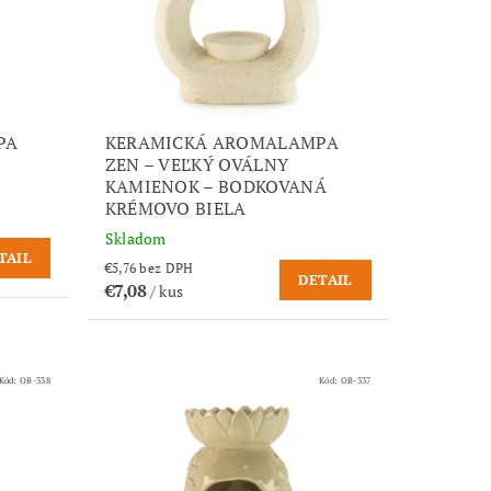
PA
KERAMICKÁ AROMALAMPA
ZEN – VEĽKÝ OVÁLNY
KAMIENOK – BODKOVANÁ
KRÉMOVO BIELA
Skladom
TAIL
€5,76 bez DPH
DETAIL
€7,08
/ kus
Kód:
OB-338
Kód:
OB-337