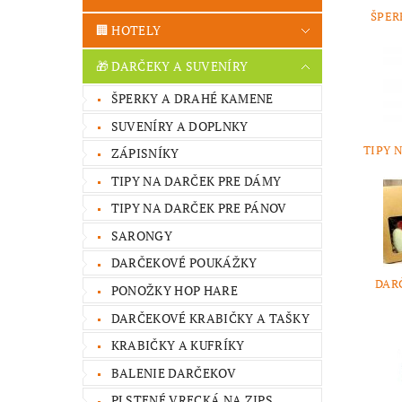
ŠPER
🏢 HOTELY
🎁 DARČEKY A SUVENÍRY
ŠPERKY A DRAHÉ KAMENE
SUVENÍRY A DOPLNKY
TIPY 
ZÁPISNÍKY
TIPY NA DARČEK PRE DÁMY
TIPY NA DARČEK PRE PÁNOV
SARONGY
DARČEKOVÉ POUKÁŽKY
DAR
PONOŽKY HOP HARE
DARČEKOVÉ KRABIČKY A TAŠKY
KRABIČKY A KUFRÍKY
BALENIE DARČEKOV
PLSTENÉ VRECKÁ NA ZIPS