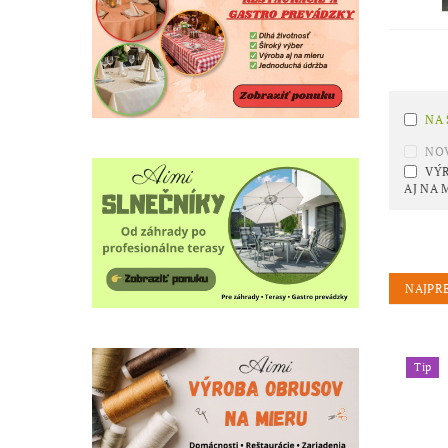
NA
NO
VÝ
AJ NA 
NAJPR
Tip