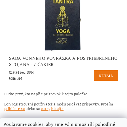
SADA VONNÉHO POVRÁZKA A POSTRIEBRENÉHO
STOJANA - 7 ČAKIER
€29,54 bez DPH
DETAIL
€36,34
Buďte prvý, kto napíše príspevok k tejto položke.
Len registrovaní používatelia môžu pridávať príspevky. Prosím
prihláste sa
alebo sa
zaregistrujte
.
Používame cookies, aby sme Vám umožnili pohodlné