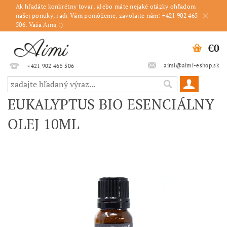
Ak hľadáte konkrétny tovar, alebo máte nejaké otázky ohľadom
našej ponuky, radi Vám pomôžeme, zavolajte nám: +421 902 465
506. Vaša Aimi :)
€0
aimi@aimi-eshop.sk
+421 902 465 506
EUKALYPTUS BIO ESENCIÁLNY
OLEJ 10ML