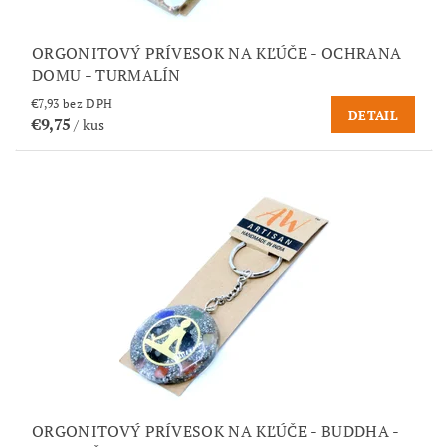
ORGONITOVÝ PRÍVESOK NA KĽÚČE - OCHRANA
DOMU - TURMALÍN
€7,93 bez DPH
DETAIL
€9,75
/ kus
ORGONITOVÝ PRÍVESOK NA KĽÚČE - BUDDHA -