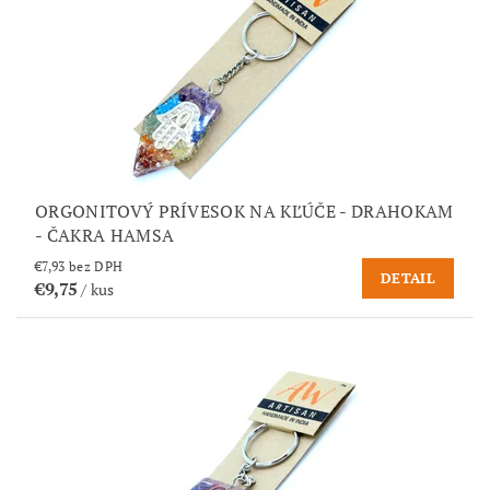
ORGONITOVÝ PRÍVESOK NA KĽÚČE - DRAHOKAM
- ČAKRA HAMSA
€7,93 bez DPH
DETAIL
€9,75
/ kus