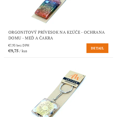
ORGONITOVÝ PRÍVESOK NA KĽÚČE - OCHRANA
DOMU - MEĎ A ČAKRA
€7,93 bez DPH
DETAIL
€9,75
/ kus