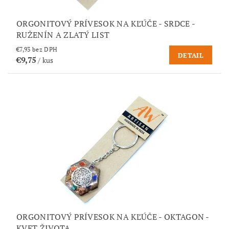
ORGONITOVÝ PRÍVESOK NA KĽÚČE - SRDCE -
RUŽENÍN A ZLATÝ LIST
€7,93 bez DPH
DETAIL
€9,75
/ kus
ORGONITOVÝ PRÍVESOK NA KĽÚČE - OKTAGON -
KVET ŽIVOTA