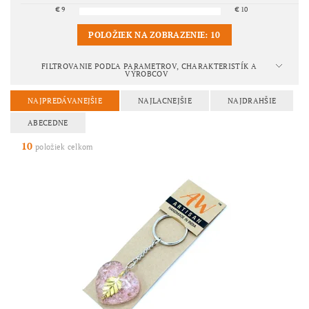
€
9
€
10
POLOŽIEK NA ZOBRAZENIE:
10
FILTROVANIE PODĽA PARAMETROV, CHARAKTERISTÍK A
VÝROBCOV
NAJPREDÁVANEJŠIE
NAJLACNEJŠIE
NAJDRAHŠIE
ABECEDNE
10
položiek celkom