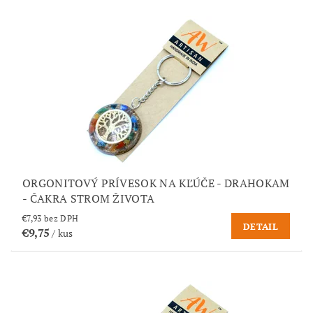
ORGONITOVÝ PRÍVESOK NA KĽÚČE - DRAHOKAM
- ČAKRA STROM ŽIVOTA
€7,93 bez DPH
DETAIL
€9,75
/ kus