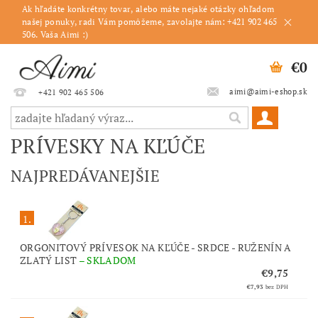
Ak hľadáte konkrétny tovar, alebo máte nejaké otázky ohľadom
našej ponuky, radi Vám pomôžeme, zavolajte nám: +421 902 465
506. Vaša Aimi :)
€0
aimi@aimi-eshop.sk
+421 902 465 506
PRÍVESKY NA KĽÚČE
NAJPREDÁVANEJŠIE
1.
ORGONITOVÝ PRÍVESOK NA KĽÚČE - SRDCE - RUŽENÍN A
ZLATÝ LIST
–
SKLADOM
€9,75
€7,93
bez DPH