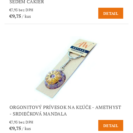
SEDEM ČAKIER
€7,93 bez DPH
DETAIL
€9,75
/ kus
ORGONITOVÝ PRÍVESOK NA KĽÚČE - AMETHYST
- SRDIEČKOVÁ MANDALA
€7,93 bez DPH
DETAIL
€9,75
/ kus