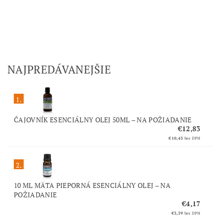
NAJPREDÁVANEJŠIE
1.
ČAJOVNÍK ESENCIÁLNY OLEJ 50ML
–
NA POŽIADANIE
€12,83
€10,43
bez DPH
2.
10 ML MÄTA PIEPORNÁ ESENCIÁLNY OLEJ
–
NA
POŽIADANIE
€4,17
€3,39
bez DPH