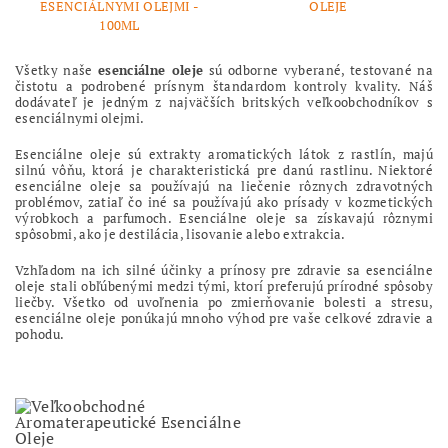
ESENCIÁLNYMI OLEJMI -
OLEJE
100ML
Všetky naše
esenciálne oleje
sú odborne vyberané, testované na
čistotu a podrobené prísnym štandardom kontroly kvality. Náš
dodávateľ je jedným z najväčších britských veľkoobchodníkov s
esenciálnymi olejmi.
Esenciálne oleje sú extrakty aromatických látok z rastlín, majú
silnú vôňu, ktorá je charakteristická pre danú rastlinu. Niektoré
esenciálne oleje sa používajú na liečenie rôznych zdravotných
problémov, zatiaľ čo iné sa používajú ako prísady v kozmetických
výrobkoch a parfumoch. Esenciálne oleje sa získavajú rôznymi
spôsobmi, ako je destilácia, lisovanie alebo extrakcia.
Vzhľadom na ich silné účinky a prínosy pre zdravie sa esenciálne
oleje stali obľúbenými medzi tými, ktorí preferujú prírodné spôsoby
liečby. Všetko od uvoľnenia po zmierňovanie bolesti a stresu,
esenciálne oleje ponúkajú mnoho výhod pre vaše celkové zdravie a
pohodu.