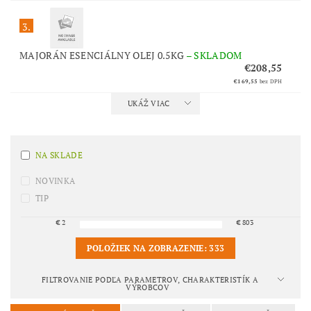
3.
MAJORÁN ESENCIÁLNY OLEJ 0.5KG
–
SKLADOM
€208,55
€169,55
bez DPH
UKÁŽ VIAC
NA SKLADE
NOVINKA
TIP
€
2
€
803
POLOŽIEK NA ZOBRAZENIE:
333
FILTROVANIE PODĽA PARAMETROV, CHARAKTERISTÍK A
VÝROBCOV