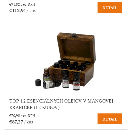
€91,82 bez DPH
DETAIL
€112,94
/ kus
TOP 12 ESENCIÁLNYCH OLEJOV V MANGOVEJ
KRABIČKE (12 KUSOV)
€70,95 bez DPH
DETAIL
€87,27
/ kus