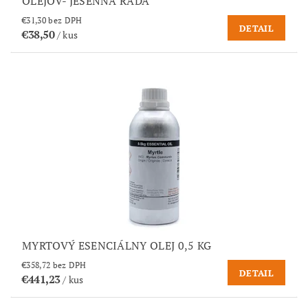
OLEJOV- JESENNÁ RADA
€31,30 bez DPH
DETAIL
€38,50
/ kus
MYRTOVÝ ESENCIÁLNY OLEJ 0,5 KG
€358,72 bez DPH
DETAIL
€441,23
/ kus