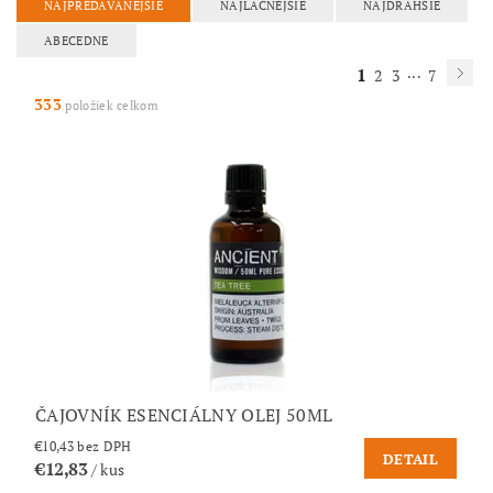
NAJPREDÁVANEJŠIE
NAJLACNEJŠIE
NAJDRAHŠIE
ABECEDNE
1
...
2
3
7
333
položiek celkom
ČAJOVNÍK ESENCIÁLNY OLEJ 50ML
€10,43 bez DPH
DETAIL
€12,83
/ kus