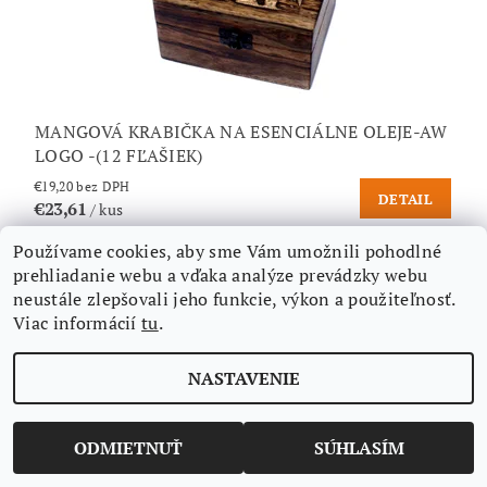
MANGOVÁ KRABIČKA NA ESENCIÁLNE OLEJE-AW
LOGO -(12 FĽAŠIEK)
€19,20 bez DPH
DETAIL
€23,61
/ kus
Používame cookies, aby sme Vám umožnili pohodlné
prehliadanie webu a vďaka analýze prevádzky webu
neustále zlepšovali jeho funkcie, výkon a použiteľnosť.
Viac informácií
tu
.
NASTAVENIE
ODMIETNUŤ
SÚHLASÍM