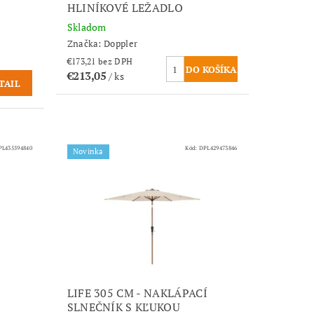
HLINÍKOVÉ LEŽADLO
Skladom
Značka:
Doppler
€173,21 bez DPH
€213,05
/ ks
TAIL
PL435594840
Kód:
DPL429473846
Novinka
LIFE 305 CM - NAKLÁPACÍ
SLNEČNÍK S KĽUKOU