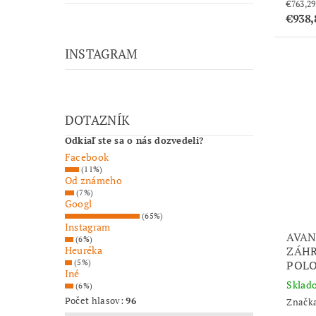
€938
INSTAGRAM
DOTAZNÍK
Odkiaľ ste sa o nás dozvedeli?
Facebook
(11%)
Od známeho
(7%)
Googl
(65%)
Instagram
AVAN
(6%)
ZÁHR
Heuréka
POLO
(5%)
Iné
Sklad
(6%)
Počet hlasov:
96
Značk