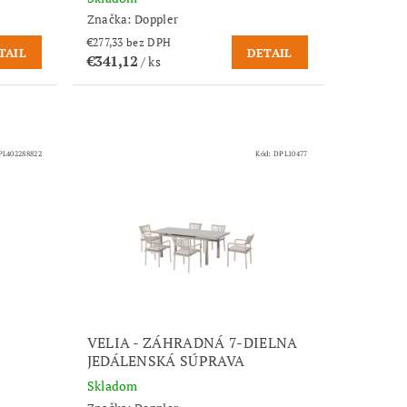
Značka:
Doppler
€277,33 bez DPH
TAIL
DETAIL
€341,12
/ ks
PL402288822
Kód:
DPL10477
VELIA - ZÁHRADNÁ 7-DIELNA
JEDÁLENSKÁ SÚPRAVA
Skladom