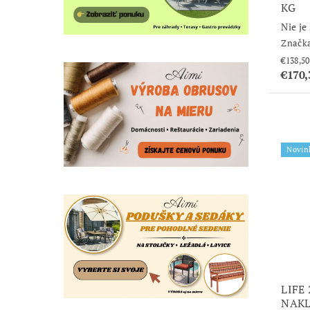
KG
Nie je
Značk
€170
Novin
LIFE 
NAKL