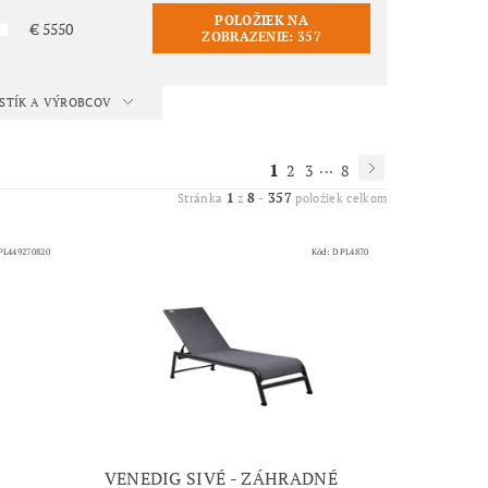
POLOŽIEK NA
€
5550
ZOBRAZENIE:
357
ISTÍK A VÝROBCOV
1
...
2
3
8
1
8
357
Stránka
z
-
položiek celkom
PL449270820
Kód:
DPL4870
VENEDIG SIVÉ - ZÁHRADNÉ