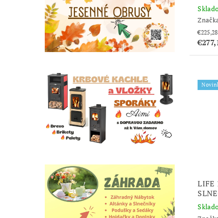
Sklad
Značk
€277,
Novin
LIFE
SLNE
Sklad