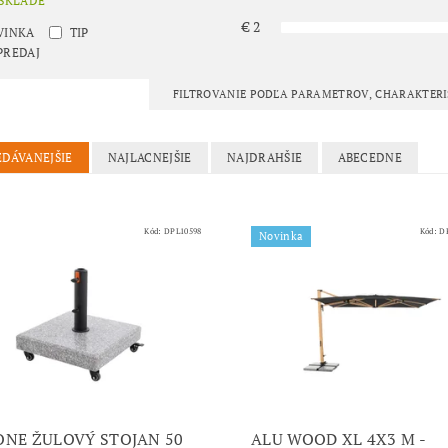
 SKLADE
€
2
VINKA
TIP
PREDAJ
FILTROVANIE PODĽA PARAMETROV, CHARAKTER
EDÁVANEJŠIE
NAJLACNEJŠIE
NAJDRAHŠIE
ABECEDNE
Kód:
DPL10598
Kód:
D
Novinka
NE ŽULOVÝ STOJAN 50
ALU WOOD XL 4X3 M -