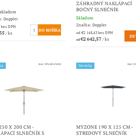
ZÁHRADNÝ NAKLÁPACÍ
BOČNÝ SLNEČNÍK
 skladom
Skladom
a:
Doppler
Značka:
Doppler
€138,50 bez DPH
,35
/ ks
od €2 148,43 bez DPH
DE
€2 642,57
/ ks
od
Kód:
DPL485474822
Kód:
D
ka
Novinka
250 X 200 CM -
MYZONE 190 X 125 CM -
ÁPACÍ SLNEČNÍK S
STREDOVÝ SLNEČNÍK