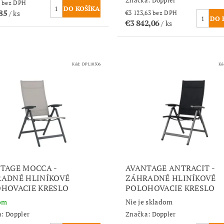
Značka:
Doppler
€763,29 bez DPH
,85
/ ks
€3 123,63 bez DPH
€3 842,06
/ ks
Kód:
DPL10506
Kó
TAGE MOCCA -
AVANTAGE ANTRACIT -
ADNÉ HLINÍKOVÉ
ZÁHRADNÉ HLINÍKOVÉ
HOVACIE KRESLO
POLOHOVACIE KRESLO
om
Nie je skladom
a:
Doppler
Značka:
Doppler