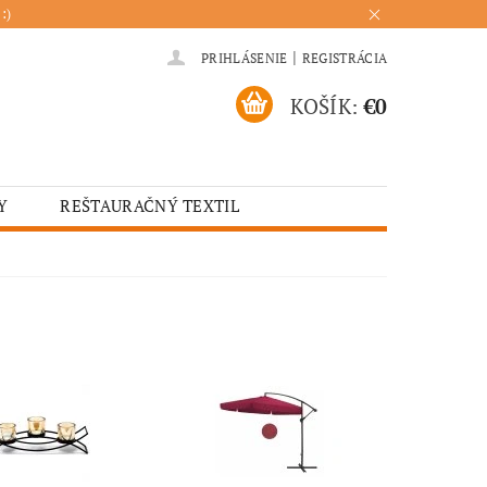
:)
|
PRIHLÁSENIE
REGISTRÁCIA
KOŠÍK:
€0
Y
REŠTAURAČNÝ TEXTIL
ADENIA
HOTELOVÝ TEXTIL
ÚRENIE
KUCHYŇA