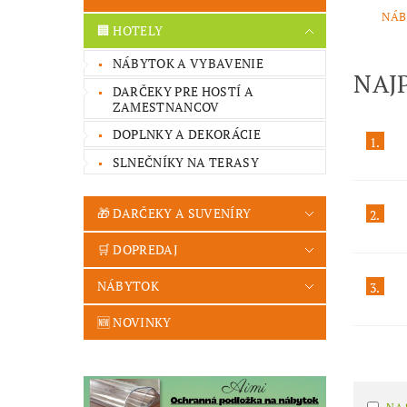
NÁB
🏢 HOTELY
NÁBYTOK A VYBAVENIE
NAJ
DARČEKY PRE HOSTÍ A
ZAMESTNANCOV
DOPLNKY A DEKORÁCIE
1.
SLNEČNÍKY NA TERASY
🎁 DARČEKY A SUVENÍRY
2.
🛒 DOPREDAJ
NÁBYTOK
3.
🆕 NOVINKY