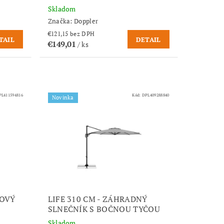
Skladom
Značka:
Doppler
€121,15 bez DPH
TAIL
DETAIL
€149,01
/ ks
PL411594816
Kód:
DPL409288840
Novinka
DOVÝ
LIFE 310 CM - ZÁHRADNÝ
SLNEČNÍK S BOČNOU TYČOU
Skladom