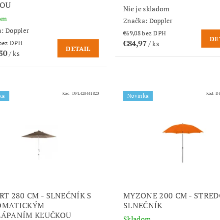
KOU
Nie je skladom
om
Značka:
Doppler
a:
Doppler
€69,08 bez DPH
DE
€84,97
/ ks
€86,42 bez DPH
DETAIL
,30
/ ks
Kód:
DPL428441820
Kód:
D
ka
Novinka
RT 280 CM - SLNEČNÍK S
MYZONE 200 CM - STRE
OMATICKÝM
SLNEČNÍK
ÁPANÍM KĽUČKOU
Skladom