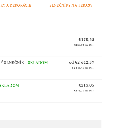
KY A DEKORÁCIE
SLNEČNÍKY NA TERASY
€170,35
€138,50
bez DPH
od €2 642,57
NÝ SLNEČNÍK
–
SKLADOM
€2 148,43
bez DPH
€213,05
SKLADOM
€173,21
bez DPH