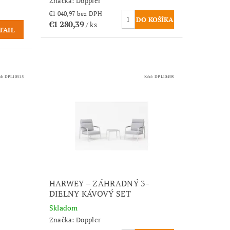
Značka:
Doppler
€1 040,97 bez DPH
€1 280,39
/ ks
TAIL
d:
DPL10515
Kód:
DPL10498
HARWEY – ZÁHRADNÝ 3-
DIELNY KÁVOVÝ SET
Skladom
Značka:
Doppler