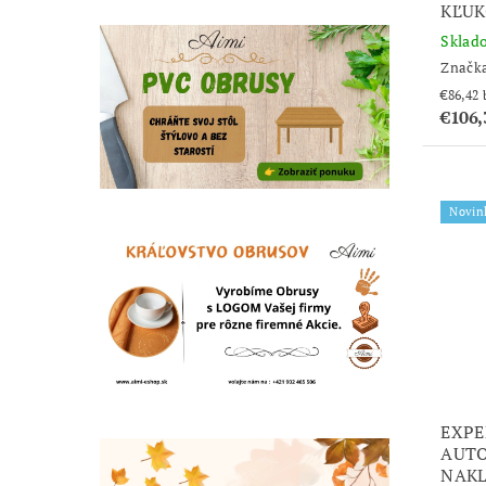
KĽU
Sklad
Značk
€106
Novin
EXPE
AUT
NAKL