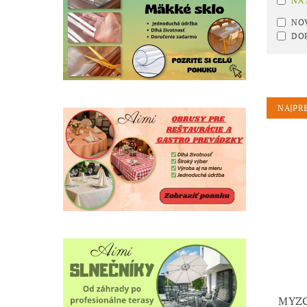
NA
NO
DO
NAJPR
MYZO