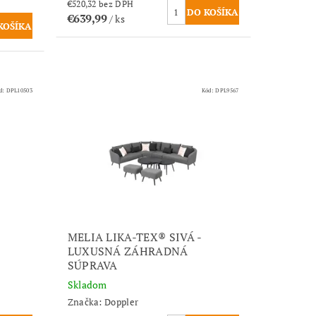
€520,32 bez DPH
€639,99
/ ks
d:
DPL10503
Kód:
DPL9567
MELIA LIKA-TEX® SIVÁ -
LUXUSNÁ ZÁHRADNÁ
SÚPRAVA
Skladom
Značka:
Doppler