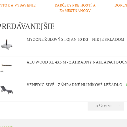
YTOK A VYBAVENIE
DARČEKY PRE HOSTÍ A
DOPLN
ZAMESTNANCOV
PREDÁVANEJŠIE
MYZONE ŽULOVÝ STOJAN 50 KG
–
NIE JE SKLADOM
ALU WOOD XL 4X3 M - ZÁHRADNÝ NAKLÁPACÍ BOČ
VENEDIG SIVÉ - ZÁHRADNÉ HLINÍKOVÉ LEŽADLO
–
UKÁŽ VIAC