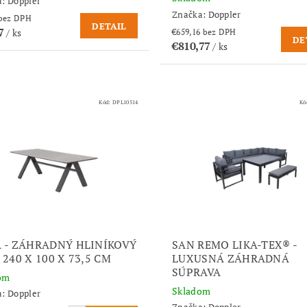
a:
Doppler
Značka:
Doppler
€69,08 bez DPH
DETAIL
97
/ ks
€659,16 bez DPH
DE
€810,77
/ ks
Kód:
DPL10514
Kó
 - ZÁHRADNÝ HLINÍKOVÝ
SAN REMO LIKA-TEX® -
 240 X 100 X 73,5 CM
LUXUSNÁ ZÁHRADNÁ
SÚPRAVA
om
Skladom
a:
Doppler