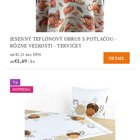
JESENNÝ TEFLÓNOVÝ OBRUS S POTLAČOU -
RÔZNE VEĽKOSTI - TEKVIČKY
od €1,21 bez DPH
DETAIL
€1,49
/ ks
od
Tip
DOPREDAJ