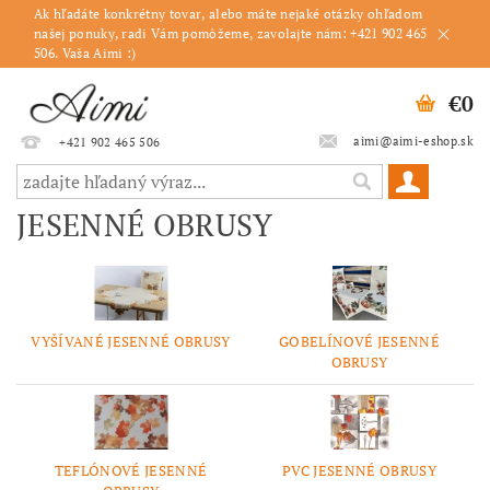
Ak hľadáte konkrétny tovar, alebo máte nejaké otázky ohľadom
našej ponuky, radi Vám pomôžeme, zavolajte nám: +421 902 465
506. Vaša Aimi :)
€0
aimi@aimi-eshop.sk
+421 902 465 506
JESENNÉ OBRUSY
VYŠÍVANÉ JESENNÉ OBRUSY
GOBELÍNOVÉ JESENNÉ
OBRUSY
TEFLÓNOVÉ JESENNÉ
PVC JESENNÉ OBRUSY