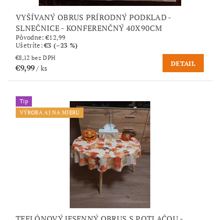
VYŠÍVANÝ OBRUS PRÍRODNÝ PODKLAD -
SLNEČNICE - KONFERENČNÝ 40X90CM
Pôvodne:
€12,99
Ušetríte
:
€3 (–23 %)
€8,12 bez DPH
DETAIL
€9,99
/ ks
Tip
VÝROBA AJ NA MIERU
TEFLÓNOVÝ JESENNÝ OBRUS S POTLAČOU -