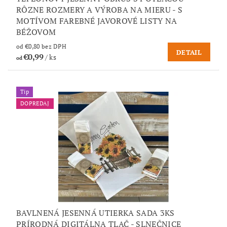
RÔZNE ROZMERY A VÝROBA NA MIERU - S
MOTÍVOM FAREBNÉ JAVOROVÉ LISTY NA
BÉŽOVOM
od €0,80 bez DPH
DETAIL
€0,99
/ ks
od
Tip
DOPREDAJ
BAVLNENÁ JESENNÁ UTIERKA SADA 3KS
PRÍRODNÁ DIGITÁLNA TLAČ - SLNEČNICE