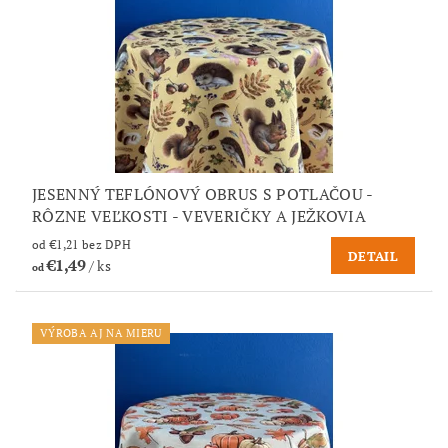
JESENNÝ TEFLÓNOVÝ OBRUS S POTLAČOU -
RÔZNE VEĽKOSTI - VEVERIČKY A JEŽKOVIA
od €1,21 bez DPH
DETAIL
€1,49
/ ks
od
VÝROBA AJ NA MIERU