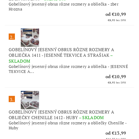
Gobelínový jesenný obrus rôzne rozmery a obliečka - zber
Hrozna
od €10,99
€8,93
bez DPH
2.
GOBELÍNOVÝ JESENNÝ OBRUS RÔZNE ROZMERY A
OBLIEČKA 1411 - JESENNÉ TEKVICE A STRAŠIAK
–
SKLADOM
Gobelínový jesenný obrus rôzne rozmery a obliečka - JESENNÉ
TEKVICE A...
od €10,99
€8,93
bez DPH
3.
GOBELÍNOVÝ JESENNÝ OBRUS RÔZNE ROZMERY A
OBLIEČKY CHENILLE 1412 - HUBY
–
SKLADOM
Gobelínový jesenný obrus rôzne rozmery a obliečky Chenille -
Huby
od €13,99
€11,37
bez DPH