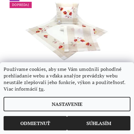
DOPREDAJ
Používame cookies, aby sme Vám umožnili pohodlné
JESENNÝ VYŠÍVANÝ OBRUS 5146 PRÍRODNÝ
prehliadanie webu a vďaka analýze prevádzky webu
PODKLAD - LISTY - ŠTÓLA
neustále zlepšovali jeho funkcie, výkon a použiteľnosť.
€13,81 bez DPH
DETAIL
Viac informácií
tu
.
€16,99
/ ks
NASTAVENIE
Tip
DOPREDAJ
ODMIETNUŤ
SÚHLASÍM