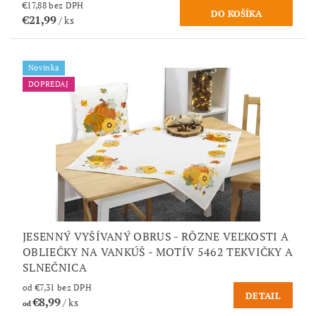
€17,88 bez DPH
€21,99
/ ks
Novinka
DOPREDAJ
JESENNÝ VYŠÍVANÝ OBRUS - RÔZNE VEĽKOSTI A
OBLIEČKY NA VANKÚŠ - MOTÍV 5462 TEKVIČKY A
SLNEČNICA
od €7,31 bez DPH
DETAIL
€8,99
/ ks
od