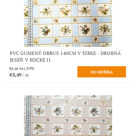
PVC GUMENÝ OBRUS 140CM V ŠÍRKE - DROBNÁ
JESEŇ V KOCKE II.
€4,46 bez DPH
€5,49
/ m