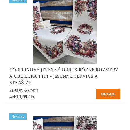
Novinka
GOBELÍNOVÝ JESENNÝ OBRUS RÔZNE ROZMERY
A OBLIEČKA 1411 - JESENNÉ TEKVICE A
STRAŠIAK
od €8,93 bez DPH
DETAIL
€10,99
/ ks
od
Novinka