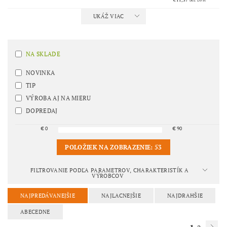
UKÁŽ VIAC
NA SKLADE
NOVINKA
TIP
VÝROBA AJ NA MIERU
DOPREDAJ
€
0
€
90
POLOŽIEK NA ZOBRAZENIE:
53
FILTROVANIE PODĽA PARAMETROV, CHARAKTERISTÍK A
VÝROBCOV
NAJPREDÁVANEJŠIE
NAJLACNEJŠIE
NAJDRAHŠIE
ABECEDNE