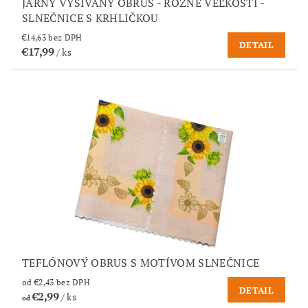
JARNÝ VYŠÍVANÝ OBRUS - RÔZNE VEĽKOSTI -
SLNEČNICE S KRHLIČKOU
€14,63 bez DPH
DETAIL
€17,99
/ ks
TEFLÓNOVÝ OBRUS S MOTÍVOM SLNEČNICE
od €2,43 bez DPH
DETAIL
€2,99
/ ks
od