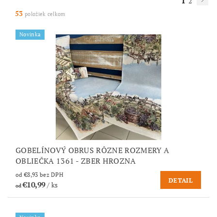
1
2
53
položiek celkom
Novinka
GOBELÍNOVÝ OBRUS RÔZNE ROZMERY A
OBLIEČKA 1361 - ZBER HROZNA
od €8,93 bez DPH
DETAIL
€10,99
/ ks
od