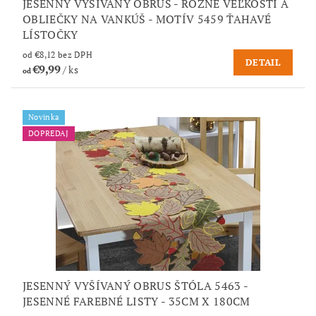
JESENNÝ VYŠÍVANÝ OBRUS - RÔZNE VEĽKOSTI A
OBLIEČKY NA VANKÚŠ - MOTÍV 5459 ŤAHAVÉ
LÍSTOČKY
od €8,12 bez DPH
DETAIL
€9,99
/ ks
od
Novinka
DOPREDAJ
JESENNÝ VYŠÍVANÝ OBRUS ŠTÓLA 5463 -
JESENNÉ FAREBNÉ LISTY - 35CM X 180CM