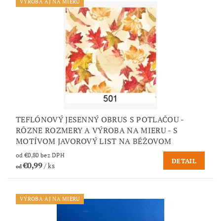
VÝROBA AJ NA MIERU
TEFLÓNOVÝ JESENNÝ OBRUS S POTLAČOU -
RÔZNE ROZMERY A VÝROBA NA MIERU - S
MOTÍVOM JAVOROVÝ LIST NA BÉŽOVOM
od €0,80 bez DPH
DETAIL
€0,99
/ ks
od
VÝROBA AJ NA MIERU