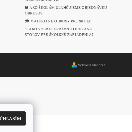
🏫 AKO ŠKOLÁM UĽAHČUJEME OBJEDNÁVKU
OBRUSOV
🎓 MATURITNÉ OBRUSY PRE ŠKOLY
✨ AKO VYBRAŤ SPRÁVNU OCHRANU
STOLOV PRE ŠKOLSKÉ ZARIADENIA?
Vytvoril Shoptet
ÚHLASÍM