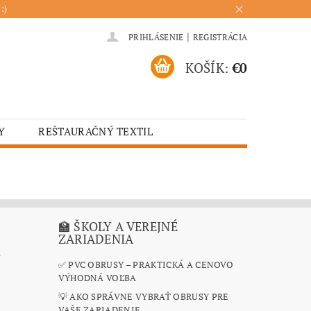
:)
|
PRIHLÁSENIE
REGISTRÁCIA
KOŠÍK:
€0
Y
REŠTAURAČNÝ TEXTIL
ADENIA
HOTELOVÝ TEXTIL
ÚRENIE
KUCHYŇA
🏫 ŠKOLY A VEREJNÉ
ZARIADENIA
A
✅ PVC OBRUSY – PRAKTICKÁ A CENOVO
VÝHODNÁ VOĽBA
💡 AKO SPRÁVNE VYBRAŤ OBRUSY PRE
VAŠE ZARIADENIE