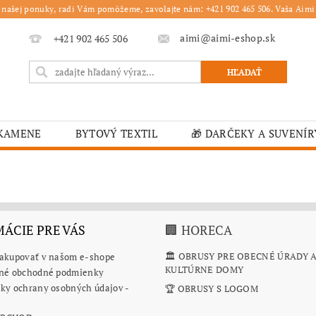
 našej ponuky, radi Vám pomôžeme, zavolajte nám: +421 902 465 506. Vaša Aimi 
aimi@aimi-eshop.sk
+421 902 465 506
 KAMENE
BYTOVÝ TEXTIL
🎁 DARČEKY A SUVENÍR
É OBRUSY
🎄 VIANOČNÝ TOVAR
🏫 ŠKOLSKÉ ZARI
ĽKONOČNÝ TOVAR
VIANOČNÉ
🟫 OBRUSY
K
É ZARIADENIA
MOJA OBJEDNÁVKA
ÁCIE PRE VÁS
🏢 HORECA
🏛️ OBRUSY PRE OBECNÉ ÚRADY 
nakupovať v našom e-shope
KULTÚRNE DOMY
né obchodné podmienky
ky ochrany osobných údajov -
🏆 OBRUSY S LOGOM