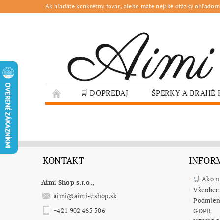
Ak hľadáte konkrétny tovar, alebo máte nejaké otázky ohľadom
🛒 DOPREDAJ
ŠPERKY A DRAHÉ
🌳 ZÁHRADA
🍽️ GASTRO
JESENN
❤️ VALENTÍN – TIPY NA DARČEKY
🐣VE
GASTRO PREVÁDZKY
ŠKOLY A VEREJN
KONTAKT
INFORM
🛒 Ako 
Aimi Shop s.r.o.,
Všeobec
aimi
@
aimi-eshop.sk
Podmien
+421 902 465 506
GDPR