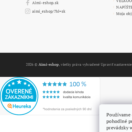
VEĽKO
Aimi-eshop.sk
NAPÍŠT
aimi_eshop/?hl=sk
Moja ob
2026 ©
Aimi-eshop
, všetky práva vyhradené
Upraviť nastavenie
Používame 
pohodlné p
prevádzky w