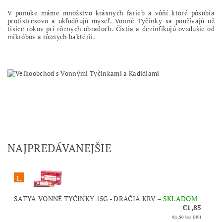
V ponuke máme množstvo krásnych farieb a vôňí ktoré pôsobia
protistresovo a ukľudňujú myseľ. Vonné Tyčinky sa používajú už
tisíce rokov pri rôznych obradoch. Čistia a dezinfikujú ovzdušie od
mikróbov a rôznych baktérií.
NAJPREDÁVANEJŠIE
1.
SATYA VONNÉ TYČINKY 15G - DRAČIA KRV
–
SKLADOM
€1,85
€1,50
bez DPH