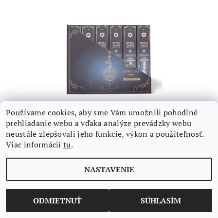
Používame cookies, aby sme Vám umožnili pohodlné
VONNÉ TYČINKY S LAPISOM - PIŽMO
prehliadanie webu a vďaka analýze prevádzky webu
neustále zlepšovali jeho funkcie, výkon a použiteľnosť.
€2 bez DPH
Viac informácií
tu
.
€2,46
/ kus
NASTAVENIE
ODMIETNUŤ
SÚHLASÍM