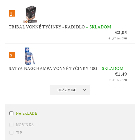
2.
TRIBAL VONNÉ TYČINKY - KADIDLO
–
SKLADOM
€2,05
€1,67
bez DPH
3.
SATYA NAGCHAMPA VONNÉ TYČINKY 10G
–
SKLADOM
€1,49
€1,21
bez DPH
UKÁŽ VIAC
NA SKLADE
NOVINKA
TIP