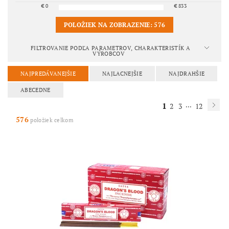
€
0
€
833
POLOŽIEK NA ZOBRAZENIE:
576
FILTROVANIE PODĽA PARAMETROV, CHARAKTERISTÍK A
VÝROBCOV
NAJPREDÁVANEJŠIE
NAJLACNEJŠIE
NAJDRAHŠIE
ABECEDNE
1
...
2
3
12
576
položiek celkom