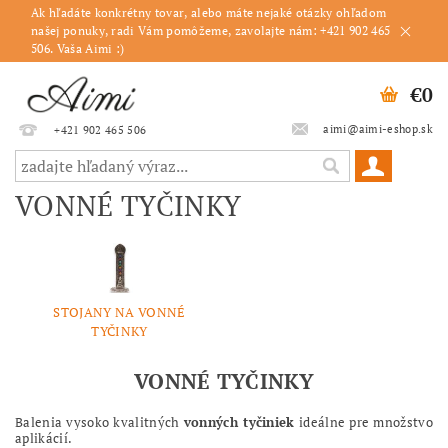
Ak hľadáte konkrétny tovar, alebo máte nejaké otázky ohľadom
našej ponuky, radi Vám pomôžeme, zavolajte nám: +421 902 465
506. Vaša Aimi :)
€0
aimi@aimi-eshop.sk
+421 902 465 506
VONNÉ TYČINKY
STOJANY NA VONNÉ
TYČINKY
VONNÉ TYČINKY
Balenia vysoko kvalitných
vonných tyčiniek
ideálne pre množstvo
aplikácií.