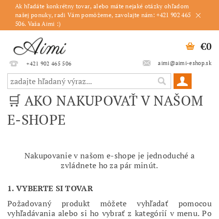
Ak hľadáte konkrétny tovar, alebo máte nejaké otázky ohľadom
našej ponuky, radi Vám pomôžeme, zavolajte nám: +421 902 465
506. Vaša Aimi :)
€0
aimi@aimi-eshop.sk
+421 902 465 506
🛒 AKO NAKUPOVAŤ V NAŠOM
E-SHOPE
Nakupovanie v našom e-shope je jednoduché a
zvládnete ho za pár minút.
1. VYBERTE SI TOVAR
Požadovaný produkt môžete vyhľadať pomocou
vyhľadávania alebo si ho vybrať z kategórií v menu. Po