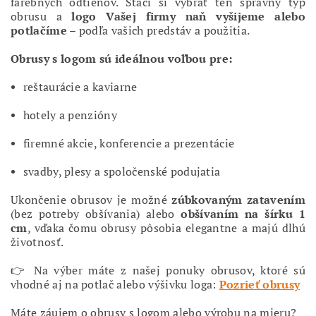
farebných odtieňov. Stačí si vybrať ten správny typ
obrusu a
logo Vašej firmy naň vyšijeme alebo
potlačíme
– podľa vašich predstáv a použitia.
Obrusy s logom sú ideálnou voľbou pre:
reštaurácie a kaviarne
hotely a penzióny
firemné akcie, konferencie a prezentácie
svadby, plesy a spoločenské podujatia
Ukončenie obrusov je možné
zúbkovaným zatavením
(bez potreby obšívania) alebo
obšívaním na šírku 1
cm
, vďaka čomu obrusy pôsobia elegantne a majú dlhú
životnosť.
👉 Na výber máte z našej ponuky obrusov, ktoré sú
vhodné aj na potlač alebo výšivku loga:
Pozrieť obrusy
Máte záujem o obrusy s logom alebo výrobu na mieru?