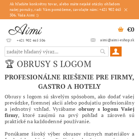
Ak hľadáte konkrétny tovar, alebo máte nejaké otázky ohľadom
našej ponuky, radi Vám pomôžeme, zavolajte nám: +421 902 465
506. Vaša Aimi :)
€0
aimi@aimi-eshop.sk
+421 902 465 506
🏆 OBRUSY S LOGOM
PROFESIONÁLNE RIEŠENIE PRE FIRMY,
GASTRO A HOTELY
Obrusy s logom sú skvelým spôsobom, ako dodať vašej
prevádzke, firemnej akcii alebo podujatiu profesionálny
a jednotný vzhľad. Vyrábame
obrusy s logom Vašej
firmy
, ktoré zaujmú na prvý pohľad a zároveň sú
praktické na každodenné používanie.
Ponúkame široký výber obrusov rôznych materiálov a