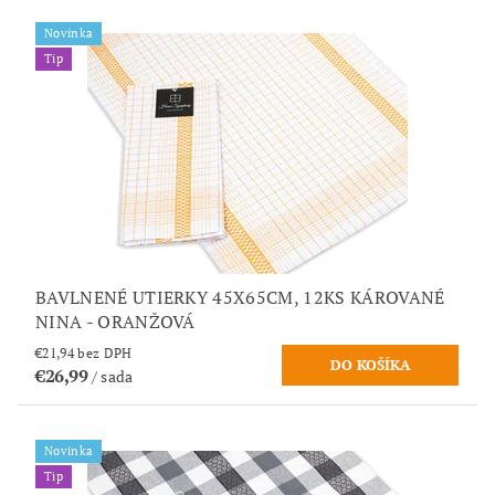
Novinka
Tip
BAVLNENÉ UTIERKY 45X65CM, 12KS KÁROVANÉ
NINA - ORANŽOVÁ
€21,94 bez DPH
€26,99
/ sada
Novinka
Tip