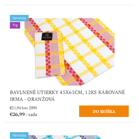
Novinka
Tip
BAVLNENÉ UTIERKY 45X65CM, 12KS KÁROVANÉ
IRMA - ORANŽOVÁ
€21,94 bez DPH
€26,99
/ sada
Novinka