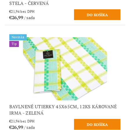
STELA - ČERVENÁ
€21,94 bez DPH
€26,99
/ sada
Novinka
Tip
BAVLNENÉ UTIERKY 45X65CM, 12KS KÁROVANÉ
IRMA - ZELENÁ
€21,94 bez DPH
€26,99
/ sada