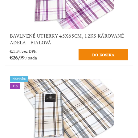
BAVLNENÉ UTIERKY 45X65CM, 12KS KÁROVANÉ
ADELA - FIALOVÁ
€21,94 bez DPH
€26,99
/ sada
Novinka
Tip