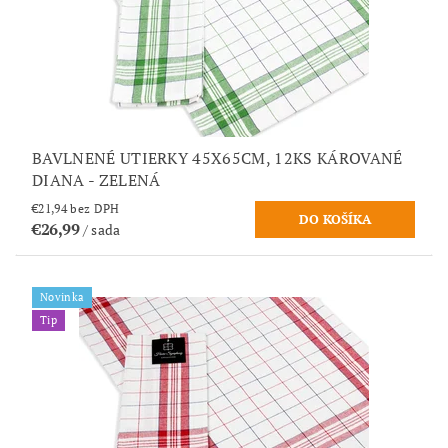
BAVLNENÉ UTIERKY 45X65CM, 12KS KÁROVANÉ
DIANA - ZELENÁ
€21,94 bez DPH
€26,99
/ sada
Novinka
Tip