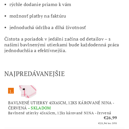
rýchle dodanie priamo k vám
možnosť platby na faktúru
jednoduchá údržba a dlhá životnosť
Čistota a poriadok v jedálni začína od detailov – s
našimi bavlnenými utierkami bude každodenná práca
jednoduchšia a efektívnejšia.
NAJPREDÁVANEJŠIE
1.
BAVLNENÉ UTIERKY 45X65CM, 12KS KÁROVANÉ NINA -
ČERVENÁ
–
SKLADOM
Bavlnené utierky 45x65cm, 12ks kárované NINA - červená
€26,99
€21,94
bez DPH