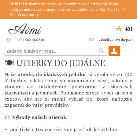
Ak hľadáte konkrétny tovar, alebo máte nejaké otázky ohľadom
našej ponuky, radi Vám pomôžeme, zavolajte nám: +421 902 465
506. Vaša Aimi :)
€0
aimi@aimi-eshop.sk
+421 902 465 506
🍽️ UTIERKY DO JEDÁLNE
Naše
utierky do školských jedální
sú vyrobené zo 100
% bavlny, vďaka čomu sú mimoriadne savé, odolné a
vhodné na každodenné používanie v školských
kuchyniach a jedálňach. Ponúkame široký výber farieb a
vzorov, aby ste si mohli vybrať tie, ktoré najlepšie
zapadnú do vašej prevádzky.
👉
Výhody našich utierok:
praktické a trvácne riešenie pre školské jedálne