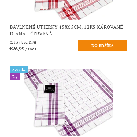
BAVLNENÉ UTIERKY 45X65CM, 12KS KÁROVANÉ
DIANA - ČERVENÁ
€21,94 bez DPH
€26,99
/ sada
Novinka
Tip