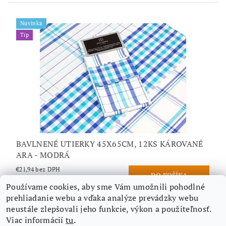
Novinka
Tip
BAVLNENÉ UTIERKY 45X65CM, 12KS KÁROVANÉ
ARA - MODRÁ
€21,94 bez DPH
€26,99
/ sada
Používame cookies, aby sme Vám umožnili pohodlné
prehliadanie webu a vďaka analýze prevádzky webu
neustále zlepšovali jeho funkcie, výkon a použiteľnosť.
Viac informácií
tu
.
Nájdete nás aj na Facebooku