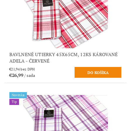
BAVLNENÉ UTIERKY 45X65CM, 12KS KÁROVANÉ
ADELA - ČERVENÉ
€21,94 bez DPH
€26,99
/ sada
Novinka
Tip