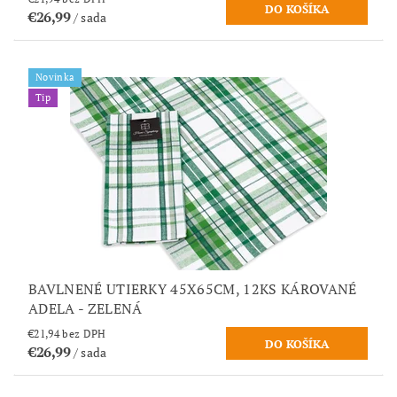
€26,99
/ sada
Novinka
Tip
BAVLNENÉ UTIERKY 45X65CM, 12KS KÁROVANÉ
ADELA - ZELENÁ
€21,94 bez DPH
€26,99
/ sada