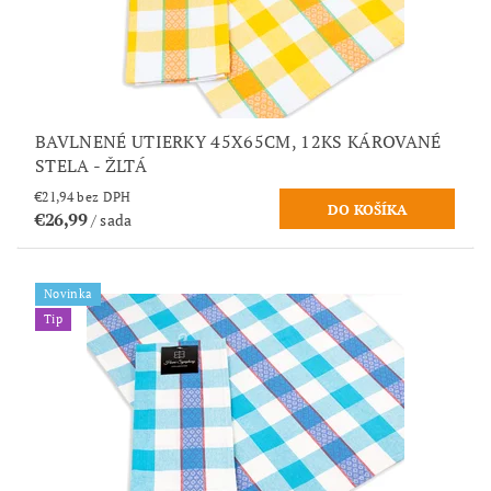
BAVLNENÉ UTIERKY 45X65CM, 12KS KÁROVANÉ
STELA - ŽLTÁ
€21,94 bez DPH
€26,99
/ sada
Novinka
Tip