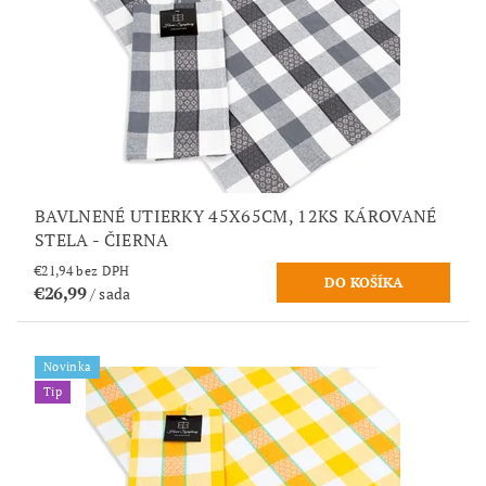
BAVLNENÉ UTIERKY 45X65CM, 12KS KÁROVANÉ
STELA - ČIERNA
€21,94 bez DPH
€26,99
/ sada
Novinka
Tip