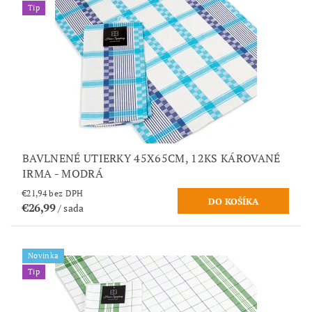
Tip
BAVLNENÉ UTIERKY 45X65CM, 12KS KÁROVANÉ
IRMA - MODRÁ
€21,94 bez DPH
€26,99
/ sada
Novinka
Tip