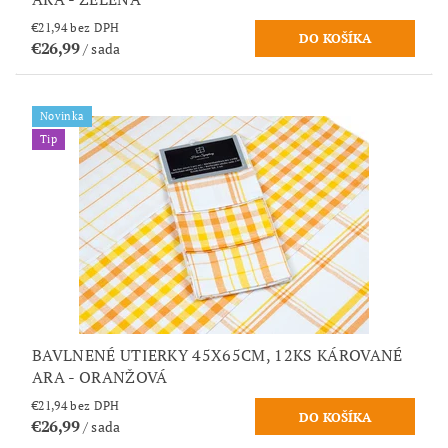
€21,94 bez DPH
€26,99
/ sada
Novinka
Tip
BAVLNENÉ UTIERKY 45X65CM, 12KS KÁROVANÉ
ARA - ORANŽOVÁ
€21,94 bez DPH
€26,99
/ sada