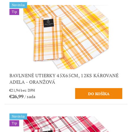
Novinka
Tip
BAVLNENÉ UTIERKY 45X65CM, 12KS KÁROVANÉ
ADELA - ORANŽOVÁ
€21,94 bez DPH
€26,99
/ sada
Novinka
Tip