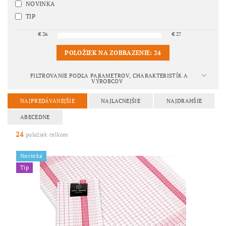
NOVINKA
TIP
€
26
€
27
POLOŽIEK NA ZOBRAZENIE:
24
FILTROVANIE PODĽA PARAMETROV, CHARAKTERISTÍK A
VÝROBCOV
NAJPREDÁVANEJŠIE
NAJLACNEJŠIE
NAJDRAHŠIE
ABECEDNE
24
položiek celkom
Novinka
Tip