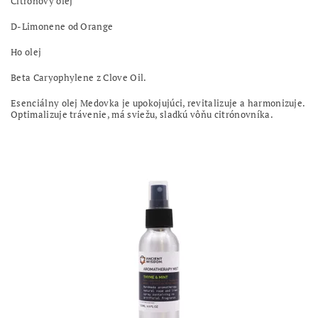
Citrónový olej
D-Limonene od Orange
Ho olej
Beta Caryophylene z Clove Oil.
Esenciálny olej Medovka je upokojujúci, revitalizuje a harmonizuje.
Optimalizuje trávenie, má sviežu, sladkú vôňu citrónovníka.