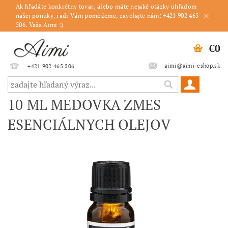
Ak hľadáte konkrétny tovar, alebo máte nejaké otázky ohľadom
našej ponuky, radi Vám pomôžeme, zavolajte nám: +421 902 465
506. Vaša Aimi :)
€0
aimi@aimi-eshop.sk
+421 902 465 506
10 ML MEDOVKA ZMES
ESENCIÁLNYCH OLEJOV