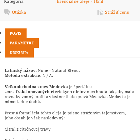
Kategória
Esenciálne oleje - 10ml
Otázka
Strážiť cenu
POPIS
PARAMETRE
DISKUSIA
Latinský názov:
None - Natural Blend.
Metóda extrakcie
: N / A.
Veľkoobchodná zmes Medovka
je špeciálna
zmes
frakcionovaných éterických olejov
navrhnutá tak, aby mala
rovnaký vonný profil a vlastnosti ako pravá Medovka. Medovka je
mimoriadne drahá.
Presná formulácia tohto oleja je prísne stráženým tajomstvom,
jeho obsah je však nasledovný:
Citral z citrónovej trávy