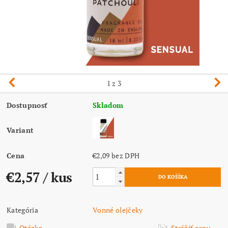
1
z 3
Dostupnosť
Skladom
Variant
Cena
€2,09 bez DPH
€2,57
/ kus
Kategória
Vonné olejčeky
Otázka
Strážiť cenu