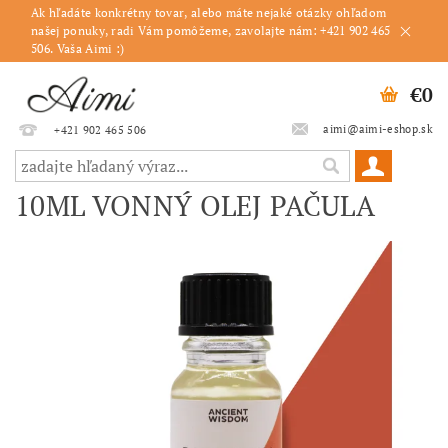
Ak hľadáte konkrétny tovar, alebo máte nejaké otázky ohľadom
našej ponuky, radi Vám pomôžeme, zavolajte nám: +421 902 465
506. Vaša Aimi :)
€0
aimi@aimi-eshop.sk
+421 902 465 506
10ML VONNÝ OLEJ PAČULA