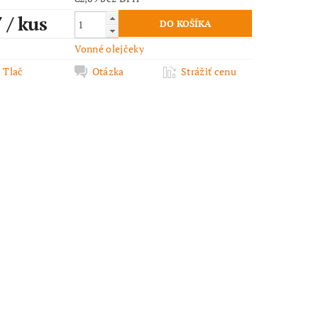
7
/ kus
Vonné olejčeky
Tlač
Otázka
Strážiť cenu