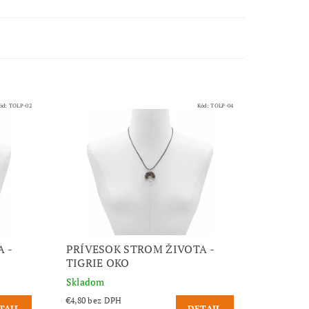
ód:
TOLP-02
Kód:
TOLP-04
 -
PRÍVESOK STROM ŽIVOTA -
TIGRIE OKO
Skladom
€4,80 bez DPH
TAIL
DETAIL