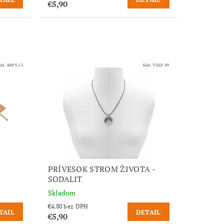
€5,90
ód:
AWPS-13
Kód:
TOLP-09
PRÍVESOK STROM ŽIVOTA -
SODALIT
Skladom
€4,80 bez DPH
TAIL
DETAIL
€5,90