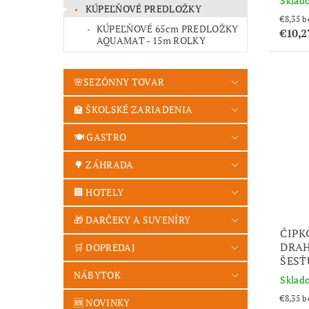
Sklad
KÚPEĽŇOVÉ PREDLOŽKY
€8
KÚPEĽŇOVÉ 65cm PREDLOŽKY
€10,2
AQUAMAT - 15m ROLKY
🌸SEZÓNNY TOVAR
🏫 ŠKOLSKÉ ZARIADENIA
🍽️ GASTRO
🌳 ZÁHRADA
🏢 HOTELY
🎁 DARČEKY A SUVENÍRY
ČIPK
DRAH
🛒 DOPREDAJ
ŠESŤ
NÁBYTOK
Sklad
€8
🆕 NOVINKY