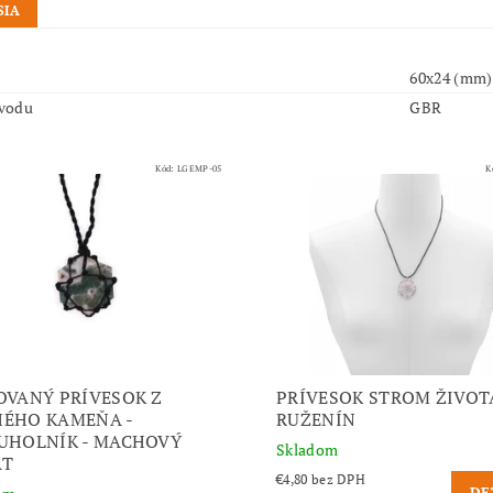
SIA
60x24 (mm)
vodu
GBR
Kód:
LGEMP-05
K
OVANÝ PRÍVESOK Z
PRÍVESOK STROM ŽIVOTA
ÉHO KAMEŇA -
RUŽENÍN
UHOLNÍK - MACHOVÝ
Skladom
ÁT
€4,80 bez DPH
DE