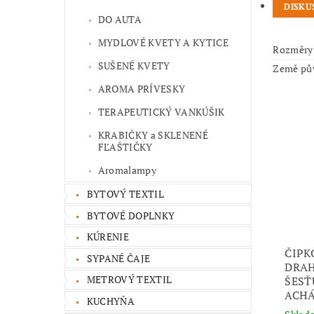
DISKU
DO AUTA
MYDLOVÉ KVETY A KYTICE
Rozměry
SUŠENÉ KVETY
Země pů
AROMA PRÍVESKY
TERAPEUTICKÝ VANKÚŠIK
KRABIČKY a SKLENENÉ
FĽAŠTIČKY
Aromalampy
BYTOVÝ TEXTIL
BYTOVÉ DOPLNKY
KÚRENIE
ČIPK
SYPANÉ ČAJE
DRAH
METROVÝ TEXTIL
ŠESŤ
ACH
KUCHYŇA