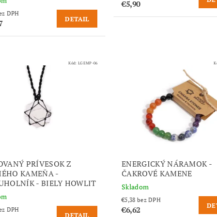
om
€5,90
,35 bez DPH
DETAIL
7
Kód:
LGEMP-06
K
OVANÝ PRÍVESOK Z
ENERGICKÝ NÁRAMOK -
ÉHO KAMEŇA -
ČAKROVÉ KAMENE
UHOLNÍK - BIELY HOWLIT
Skladom
om
€5,38 bez DPH
DE
€6,62
,35 bez DPH
DETAIL