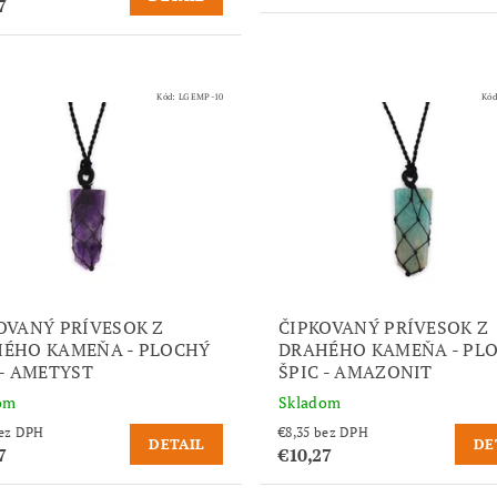
7
Kód:
LGEMP-10
Kó
OVANÝ PRÍVESOK Z
ČIPKOVANÝ PRÍVESOK Z
ÉHO KAMEŇA - PLOCHÝ
DRAHÉHO KAMEŇA - PL
 - AMETYST
ŠPIC - AMAZONIT
om
Skladom
,35 bez DPH
€8,35 bez DPH
DETAIL
DE
7
€10,27