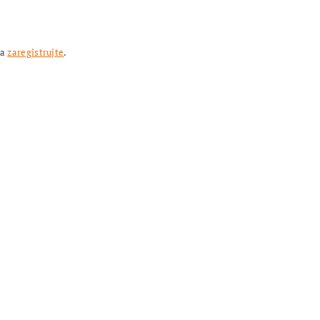
sa
zaregistrujte
.