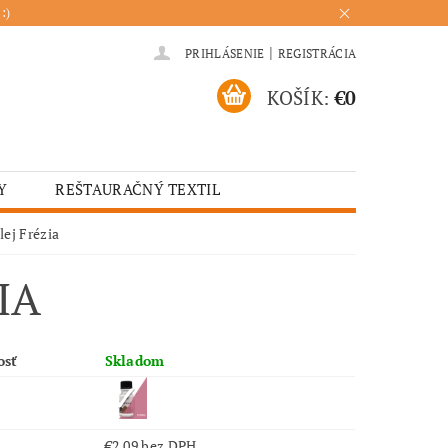
:)
|
PRIHLÁSENIE
REGISTRÁCIA
KOŠÍK:
€0
Y
REŠTAURAČNÝ TEXTIL
ADENIA
HOTELOVÝ TEXTIL
ej Frézia
ÚRENIE
KUCHYŇA
IA
osť
Skladom
€2,09 bez DPH