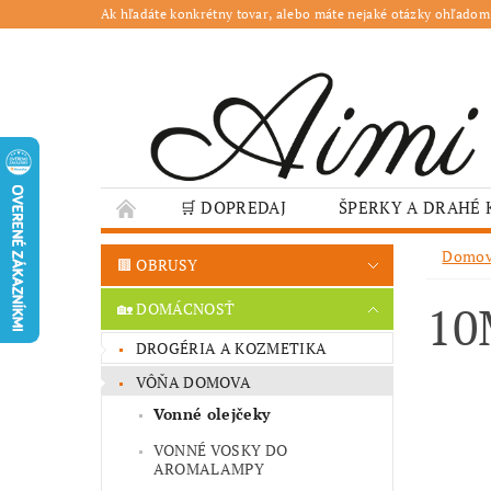
Ak hľadáte konkrétny tovar, alebo máte nejaké otázky ohľadom
🛒 DOPREDAJ
ŠPERKY A DRAHÉ
🌳 ZÁHRADA
🍽️ GASTRO
JESENN
Domo
🟫 OBRUSY
❤️ VALENTÍN – TIPY NA DARČEKY
🐣VE
10
🏡 DOMÁCNOSŤ
GASTRO PREVÁDZKY
ŠKOLY A VEREJN
DROGÉRIA A KOZMETIKA
VÔŇA DOMOVA
Vonné olejčeky
VONNÉ VOSKY DO
AROMALAMPY