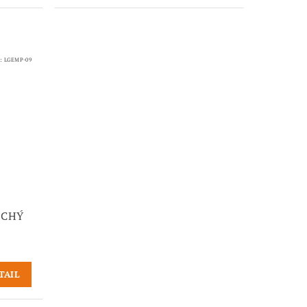
d:
LGEMP-09
OCHÝ
TAIL