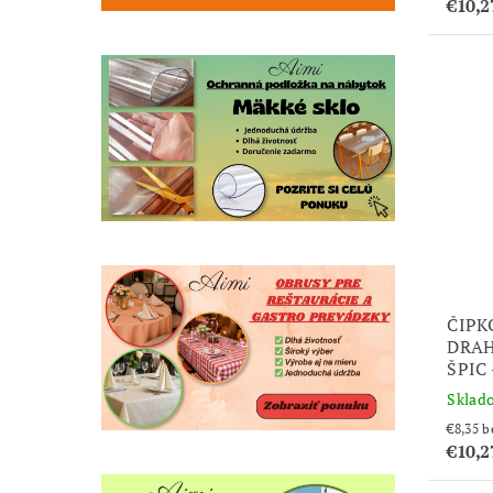
€10,2
ČIPK
DRAH
ŠPIC
Sklad
€8
€10,2