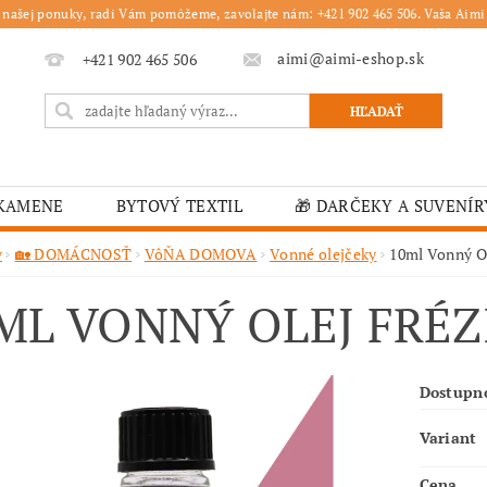
 našej ponuky, radi Vám pomôžeme, zavolajte nám: +421 902 465 506. Vaša Aimi 
aimi@aimi-eshop.sk
+421 902 465 506
 KAMENE
BYTOVÝ TEXTIL
🎁 DARČEKY A SUVENÍR
É OBRUSY
🎄 VIANOČNÝ TOVAR
🏫 ŠKOLSKÉ ZARI
v
🏡 DOMÁCNOSŤ
VôŇA DOMOVA
Vonné olejčeky
10ml Vonný Ol
ĽKONOČNÝ TOVAR
VIANOČNÉ
🟫 OBRUSY
K
ML VONNÝ OLEJ FRÉZ
É ZARIADENIA
MOJA OBJEDNÁVKA
Dostupn
Variant
Cena