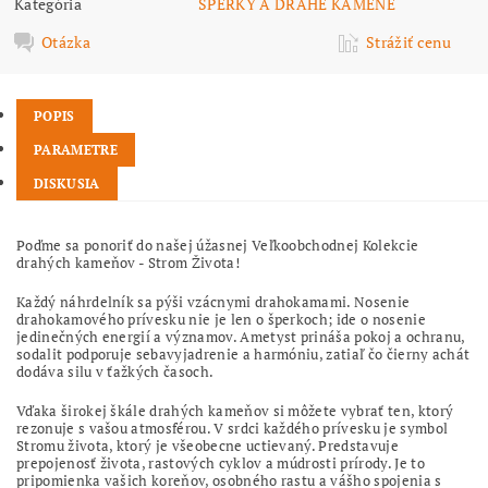
Kategória
ŠPERKY A DRAHÉ KAMENE
Otázka
Strážiť cenu
POPIS
PARAMETRE
DISKUSIA
Poďme sa ponoriť do našej úžasnej Veľkoobchodnej Kolekcie
drahých kameňov - Strom Života!
Každý náhrdelník sa pýši vzácnymi drahokamami. Nosenie
drahokamového prívesku nie je len o šperkoch; ide o nosenie
jedinečných energií a významov. Ametyst prináša pokoj a ochranu,
sodalit podporuje sebavyjadrenie a harmóniu, zatiaľ čo čierny achát
dodáva silu v ťažkých časoch.
Vďaka širokej škále drahých kameňov si môžete vybrať ten, ktorý
rezonuje s vašou atmosférou. V srdci každého prívesku je symbol
Stromu života, ktorý je všeobecne uctievaný. Predstavuje
prepojenosť života, rastových cyklov a múdrosti prírody. Je to
pripomienka vašich koreňov, osobného rastu a vášho spojenia s