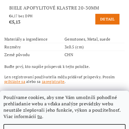
BIELE APOFYLITOVÉ KLASTRE 20-30MM
€4,17 bez DPH
DETAIL
€5,13
Materiály a ingredience
Gemstones, Metal, suede
Rozměry
3x0.5 (cm)
Země původu
CHN
Buďte prvý, kto napíše príspevok k tejto položke.
Len registrovaní používatelia môžu pridávať príspevky. Prosím
prihláste sa
alebo sa
zaregistrujte
.
Používame cookies, aby sme Vám umožnili pohodlné
prehliadanie webu a vďaka analýze prevádzky webu
neustále zlepšovali jeho funkcie, výkon a použiteľnosť.
Viac informácií
tu
.
Nájdete nás aj na Facebooku