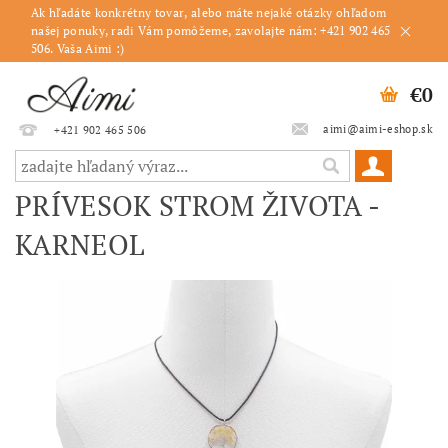
Ak hľadáte konkrétny tovar, alebo máte nejaké otázky ohľadom
našej ponuky, radi Vám pomôžeme, zavolajte nám: +421 902 465
506. Vaša Aimi :)
€0
aimi@aimi-eshop.sk
+421 902 465 506
PRÍVESOK STROM ŽIVOTA -
KARNEOL