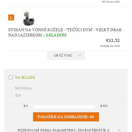
€7,76
bez DPH
3.
STOJAN NA VONNÉ KUŽELE -"TEČÚCI DYM"- VEĽKÝ DRAK
NAD JAZIERKOM
–
SKLADOM
€12,32
€10,02
bez DPH
UKÁŽ VIAC
NA SKLADE
NOVINKA
TIP
€
3
€
833
POLOŽIEK NA ZOBRAZENIE:
80
FILTROVANIE PODĽA PARAMETROV, CHARAKTERISTÍK A