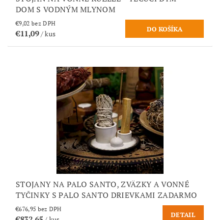
DOM S VODNÝM MLYNOM
€9,02 bez DPH
€11,09
/ kus
STOJANY NA PALO SANTO, ZVÄZKY A VONNÉ
TYČINKY S PALO SANTO DRIEVKAMI ZADARMO
€676,95 bez DPH
DETAIL
€832,65
/ kus