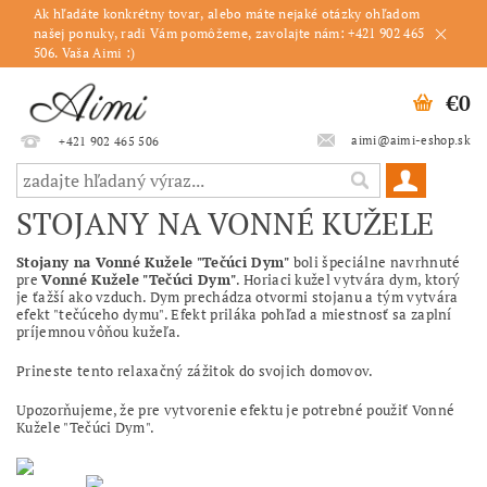
Ak hľadáte konkrétny tovar, alebo máte nejaké otázky ohľadom
našej ponuky, radi Vám pomôžeme, zavolajte nám: +421 902 465
506. Vaša Aimi :)
€0
aimi@aimi-eshop.sk
+421 902 465 506
STOJANY NA VONNÉ KUŽELE
Stojany na Vonné Kužele "Tečúci Dym"
boli špeciálne navrhnuté
pre
Vonné Kužele "Tečúci Dym"
. Horiaci kužel vytvára dym, ktorý
je ťažší ako vzduch. Dym prechádza otvormi stojanu a tým vytvára
efekt "tečúceho dymu". Efekt priláka pohľad a miestnosť sa zaplní
príjemnou vôňou kužeľa.
Prineste tento relaxačný zážitok do svojich domovov.
Upozorňujeme, že pre vytvorenie efektu je potrebné použiť Vonné
Kužele "Tečúci Dym".