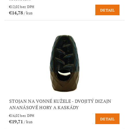
€12,02 bez DPH
DETAIL
€14,78
/ kus
STOJAN NA VONNÉ KUŽELE - DVOJITÝ DIZAJN
ANANÁSOVÉ HORY A KASKÁDY
€16,02 bez DPH
DETAIL
€19,71
/ kus