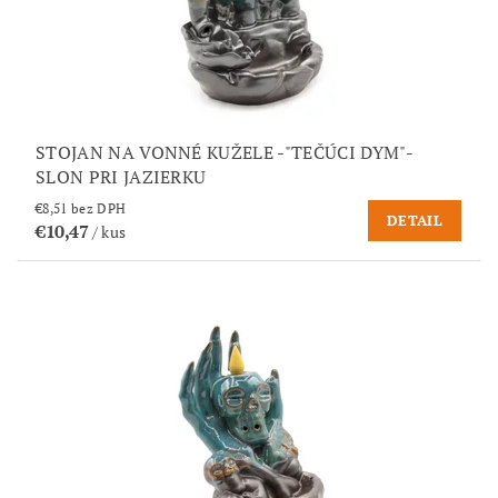
STOJAN NA VONNÉ KUŽELE -"TEČÚCI DYM"-
SLON PRI JAZIERKU
€8,51 bez DPH
DETAIL
€10,47
/ kus