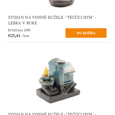
STOJAN NA VONNÉ KUŽELE -"TEČÚCI DYM" -
LEBKA V RUKE
€19,03 bez DPH
€23,41
/ kus
STOJAN NA VONNÉ KUŽELE -"TEČÚCI DYM" -