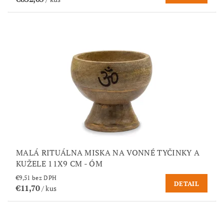
MALÁ RITUÁLNA MISKA NA VONNÉ TYČINKY A
KUŽELE 11X9 CM - ÓM
€9,51 bez DPH
DETAIL
€11,70
/ kus