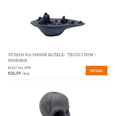
STOJAN NA VONNÉ KUŽELE- "TEČÚCI DYM"-
POHORIE
€18,37 bez DPH
DETAIL
€22,59
/ kus