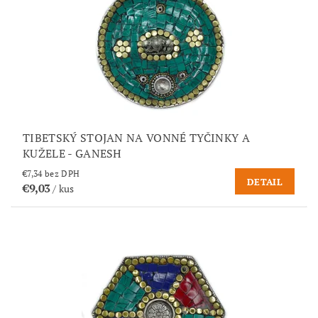
TIBETSKÝ STOJAN NA VONNÉ TYČINKY A
KUŽELE - GANESH
€7,34 bez DPH
DETAIL
€9,03
/ kus