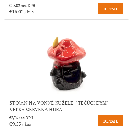
€13,02 bez DPH
DETAIL
€16,02
/ kus
STOJAN NA VONNÉ KUŽELE -"TEČÚCI DYM"-
VEĽKÁ ČERVENÁ HUBA
€7,76 bez DPH
DETAIL
€9,55
/ kus