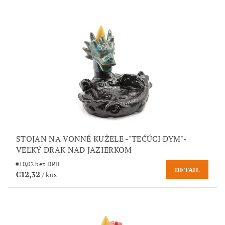
STOJAN NA VONNÉ KUŽELE -"TEČÚCI DYM"-
VEĽKÝ DRAK NAD JAZIERKOM
€10,02 bez DPH
DETAIL
€12,32
/ kus