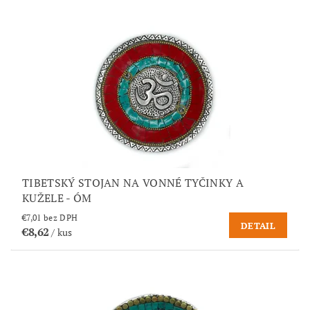
TIBETSKÝ STOJAN NA VONNÉ TYČINKY A
KUŽELE - ÓM
€7,01 bez DPH
DETAIL
€8,62
/ kus