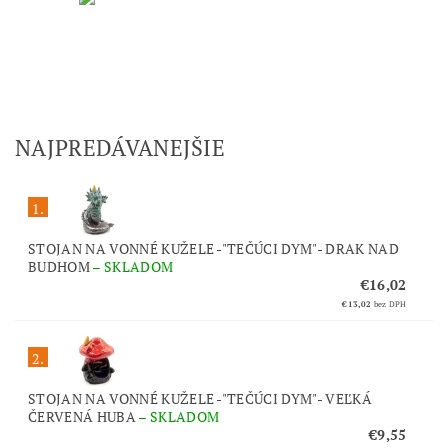
NAJPREDÁVANEJŠIE
1.
STOJAN NA VONNÉ KUŽELE -"TEČÚCI DYM"- DRAK NAD
BUDHOM
–
SKLADOM
€16,02
€13,02
bez DPH
2.
STOJAN NA VONNÉ KUŽELE -"TEČÚCI DYM"- VEĽKÁ
ČERVENÁ HUBA
–
SKLADOM
€9,55