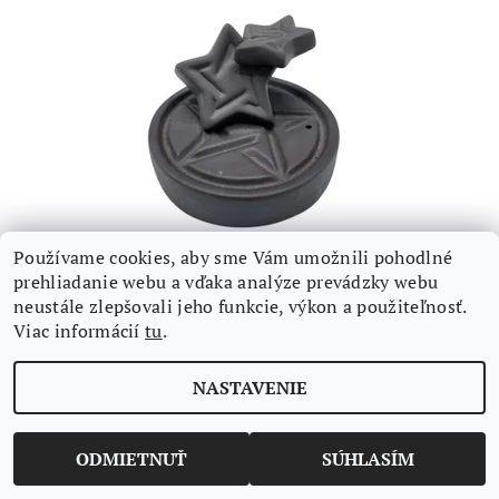
Používame cookies, aby sme Vám umožnili pohodlné
STOJAN NA VONNÉ KUŽELE- "TEČÚCI DYM" -
prehliadanie webu a vďaka analýze prevádzky webu
VODOPÁDY PENTIGAN
neustále zlepšovali jeho funkcie, výkon a použiteľnosť.
€10,43 bez DPH
Viac informácií
tu
.
DETAIL
€12,83
/ kus
NASTAVENIE
ODMIETNUŤ
SÚHLASÍM