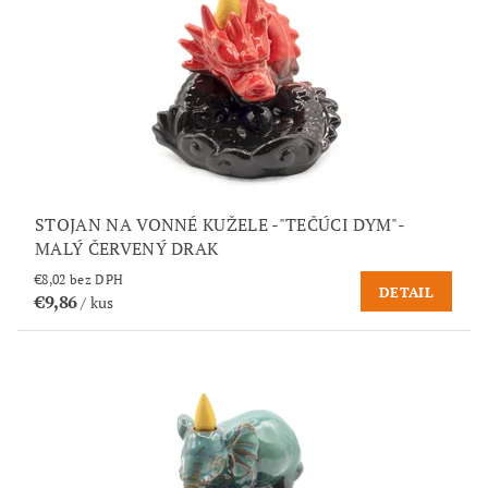
STOJAN NA VONNÉ KUŽELE -"TEČÚCI DYM"-
MALÝ ČERVENÝ DRAK
€8,02 bez DPH
DETAIL
€9,86
/ kus