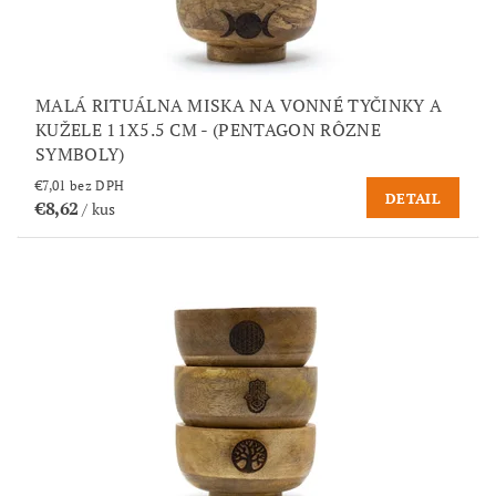
MALÁ RITUÁLNA MISKA NA VONNÉ TYČINKY A
KUŽELE 11X5.5 CM - (PENTAGON RÔZNE
SYMBOLY)
€7,01 bez DPH
DETAIL
€8,62
/ kus