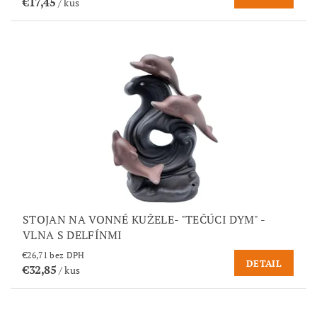
€17,45
/ kus
STOJAN NA VONNÉ KUŽELE- "TEČÚCI DYM" -
VLNA S DELFÍNMI
€26,71 bez DPH
DETAIL
€32,85
/ kus