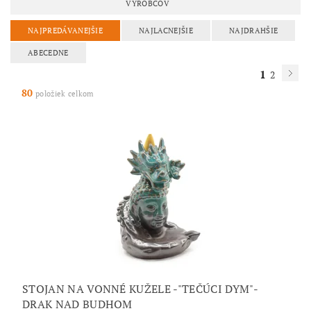
VÝROBCOV
NAJPREDÁVANEJŠIE
NAJLACNEJŠIE
NAJDRAHŠIE
ABECEDNE
1
2
80
položiek celkom
STOJAN NA VONNÉ KUŽELE -"TEČÚCI DYM"-
DRAK NAD BUDHOM