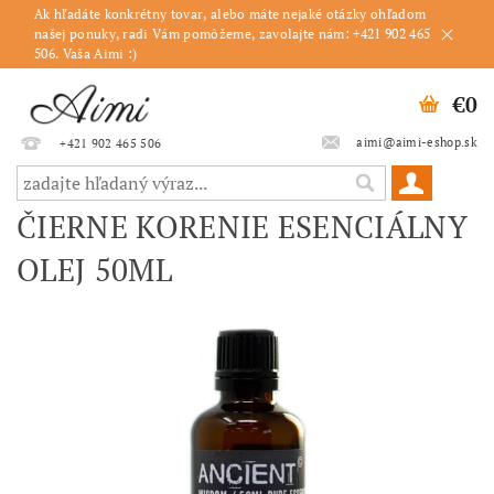
Ak hľadáte konkrétny tovar, alebo máte nejaké otázky ohľadom
našej ponuky, radi Vám pomôžeme, zavolajte nám: +421 902 465
506. Vaša Aimi :)
€0
aimi@aimi-eshop.sk
+421 902 465 506
ČIERNE KORENIE ESENCIÁLNY
OLEJ 50ML