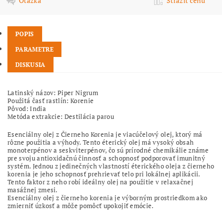
Otázka
Strážiť cenu
POPIS
PARAMETRE
DISKUSIA
Latinský názov: Piper Nigrum
Použitá časť rastlín: Korenie
Pôvod: India
Metóda extrakcie: Destilácia parou
Esenciálny olej z Čierneho Korenia je viacúčelový olej, ktorý má
rôzne použitia a výhody. Tento éterický olej má vysoký obsah
monoterpénov a seskviterpénov, čo sú prírodné chemikálie známe
pre svoju antioxidačnú činnosť a schopnosť podporovať imunitný
systém. Jednou z jedinečných vlastností éterického oleja z čierneho
korenia je jeho schopnosť prehrievať telo pri lokálnej aplikácii.
Tento faktor z neho robí ideálny olej na použitie v relaxačnej
masážnej zmesi.
Esenciálny olej z čierneho korenia je výborným prostriedkom ako
zmierniť úzkosť a môže pomôcť upokojiť emócie.