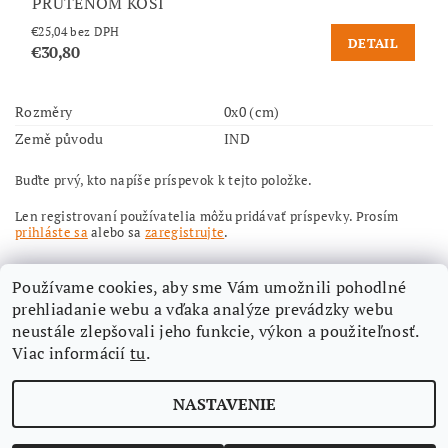
PRÚTENOM KOŠI
€25,04 bez DPH
DETAIL
€30,80
Rozměry
0x0 (cm)
Země původu
IND
Buďte prvý, kto napíše príspevok k tejto položke.
Len registrovaní používatelia môžu pridávať príspevky. Prosím
prihláste sa
alebo sa
zaregistrujte
.
Používame cookies, aby sme Vám umožnili pohodlné
prehliadanie webu a vďaka analýze prevádzky webu
neustále zlepšovali jeho funkcie, výkon a použiteľnosť.
Viac informácií
tu
.
Nájdete nás aj na Facebooku
NASTAVENIE
Upraviť nastavenie cookies
2026 ©
Aimi-eshop
, všetky práva vyhradené