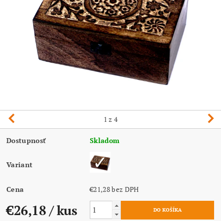
1
z 4
Dostupnosť
Skladom
Variant
Cena
€21,28 bez DPH
€26,18
/ kus