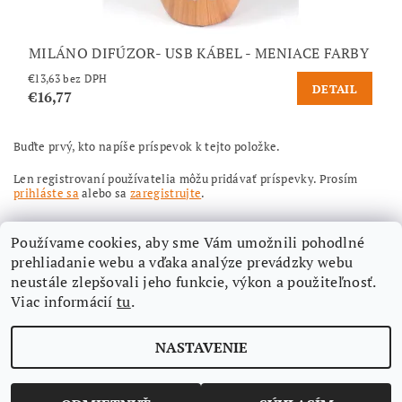
MILÁNO DIFÚZOR- USB KÁBEL - MENIACE FARBY
€13,63 bez DPH
DETAIL
€16,77
Buďte prvý, kto napíše príspevok k tejto položke.
Len registrovaní používatelia môžu pridávať príspevky. Prosím
prihláste sa
alebo sa
zaregistrujte
.
Používame cookies, aby sme Vám umožnili pohodlné
prehliadanie webu a vďaka analýze prevádzky webu
neustále zlepšovali jeho funkcie, výkon a použiteľnosť.
Viac informácií
tu
.
Nájdete nás aj na Facebooku
NASTAVENIE
Upraviť nastavenie cookies
2026 ©
Aimi-eshop
, všetky práva vyhradené
Vytvoril Shoptet