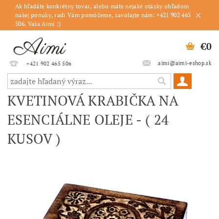
Ak hľadáte konkrétny tovar, alebo máte nejaké otázky ohľadom
našej ponuky, radi Vám pomôžeme, zavolajte nám: +421 902 465
506. Vaša Aimi :)
€0
aimi@aimi-eshop.sk
+421 902 465 506
KVETINOVÁ KRABIČKA NA
ESENCIÁLNE OLEJE - ( 24
KUSOV )