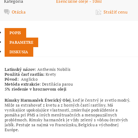
Kategória
Esenciálne oleje - 10ml
Otázka
Strážiť cenu
POPIS
PARAMETRE
DISKUSIA
Latinský názov
: Anthemis Nobilis
Použitá časť rastlín:
Kvety
Pôvod:
Anglicko
Metóda extrakcie
: Destilácia parou
5% riedenie v hroznovom oleji
Rímsky Harmanček Éterický Olej
, keď je čerstvý je svetlo modrý.
Môže sa extrahovať z kvetu a z horných častí rastliny. Má
vynikajúce upokojujúce vlastnosti, zmierňuje podráždenie a
pomáha pri PMS a iných menštruačných a menopauzálnych
problémoch. Rímsky harmanček je vždy zelený s vôňou čerstvých
jabĺk. Pestuje sa najmä vo Francúzsku, Belgicku a východnej
Európe.