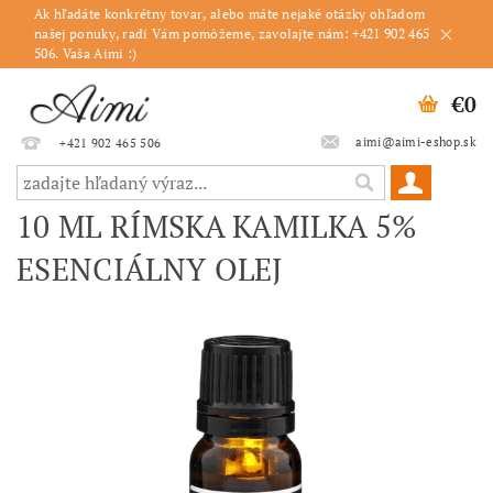
Ak hľadáte konkrétny tovar, alebo máte nejaké otázky ohľadom
našej ponuky, radi Vám pomôžeme, zavolajte nám: +421 902 465
506. Vaša Aimi :)
€0
aimi@aimi-eshop.sk
+421 902 465 506
10 ML RÍMSKA KAMILKA 5%
ESENCIÁLNY OLEJ