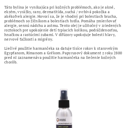
Táto bylina je vynikajúca pri kožných problémoch, ako je akné,
ekzém, vyrážky, rany, dermatitída, suchá / svrbivá pokožka a
akékoľvek alergie. Hovorí sa, že je vhodný pri bolestiach brucha,
problémoch so žlčníkom a bolestiach hrdla. Pomáha zmierňovať
alergie, sennú nádchu a astmu. Tento olej je užitočný v zriedených
roztokoch pre upokojenie detí trpiacich kolikou, podráždenosťou,
hnačkou a rastúcimi zubami. V difúzory upokojuje bolesti hlavy,
nervové ťažkosti a migrény.
Liečivé použitie harmančeka sa datuje tisíce rokov k starovekým
Egypťanom, Rimanom a Grékom. Papyrusový dokument z roku 2800
pred nl zaznamenáva použitie harmančeka na liečenie kožných
chorôb.