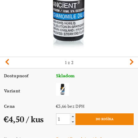
1
z 2
Dostupnosť
Skladom
Variant
Cena
€3,66 bez DPH
€4,50
/ kus