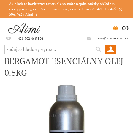
Ak hľadáte konkrétny tovar, alebo máte nejaké otázky ohľadom
našej ponuky, radi Vám pomôžeme, zavolajte nám: +421 902 465
506. Vaša Aimi :)
€0
aimi@aimi-eshop.sk
+421 902 465 506
BERGAMOT ESENCIÁLNY OLEJ
0.5KG