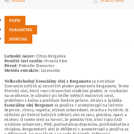
Otázka
Strážiť cenu
POPIS
PARAMETRE
DISKUSIA
Latinský názov:
Citrus Bergamia
Použitá časť rastlín:
Ovocná kôra
Pôvod
: Pobrežie Slonoviny
Metóda extrakcie:
Lisovaním
Veľkoobchodný Esenciálny olej z Bergamotu
sa extrahuje
lisovaním zrelých aj nezrelých plodov pomaranča bergamotu. Tento
éterický olej, ktorý voní citrusovými sladkými plodmi, je vynikajúci
na uvoľnenie. Je užitočný pri liečbe infekcií močových ciest,
problémov s kožou a posilňuje funkcie pečene, sleziny a žalúdka.
Esenciálny olej Bergamot
sa používa v aromaterapii na liečenie
depresie, stresu, napätia, nízkom sebavedomí, strachu a hystérie. Je
užitočný pri liečení kožných infekcií, ako sú rany, psoriáza, opary a
ekzémy. O tomto oleji sa hovorí, že pomáha tým, ktorí trpia SAD
(sezónne ochorenie), PMS, postnatálnou depresiou, prechladnutím a
chrípkou. Bergamotový olej je obľúbený v aromaterapii a používa sa
v difúzoroch, pri masážach a vo vode do kúpeľa. Odborníci