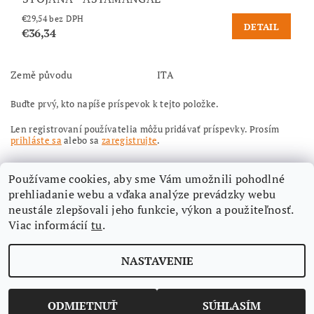
€29,54 bez DPH
DETAIL
€36,34
Země původu
ITA
Buďte prvý, kto napíše príspevok k tejto položke.
Len registrovaní používatelia môžu pridávať príspevky. Prosím
prihláste sa
alebo sa
zaregistrujte
.
Používame cookies, aby sme Vám umožnili pohodlné
prehliadanie webu a vďaka analýze prevádzky webu
neustále zlepšovali jeho funkcie, výkon a použiteľnosť.
Viac informácií
tu
.
Nájdete nás aj na Facebooku
NASTAVENIE
Upraviť nastavenie cookies
2026 ©
Aimi-eshop
, všetky práva vyhradené
Vytvoril Shoptet
ODMIETNUŤ
SÚHLASÍM