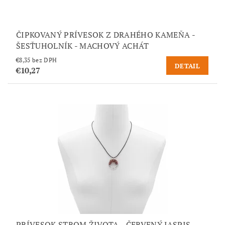
ČIPKOVANÝ PRÍVESOK Z DRAHÉHO KAMEŇA -
ŠESŤUHOLNÍK - MACHOVÝ ACHÁT
€8,35 bez DPH
DETAIL
€10,27
PRÍVESOK STROM ŽIVOTA - ČERVENÝ JASPIS