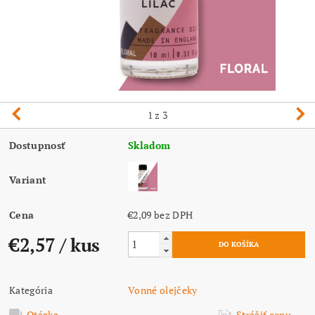
1
z 3
Dostupnosť
Skladom
Variant
Cena
€2,09 bez DPH
€2,57
/ kus
Kategória
Vonné olejčeky
Otázka
Strážiť cenu