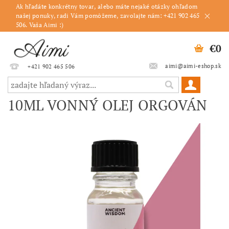
Ak hľadáte konkrétny tovar, alebo máte nejaké otázky ohľadom
našej ponuky, radi Vám pomôžeme, zavolajte nám: +421 902 465
506. Vaša Aimi :)
€0
aimi@aimi-eshop.sk
+421 902 465 506
10ML VONNÝ OLEJ ORGOVÁN