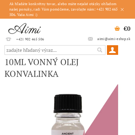
Ak hľadáte konkrétny tovar, alebo máte nejaké otázky ohľadom
našej ponuky, radi Vám pomôžeme, zavolajte nám: +421 902 465
506. Vaša Aimi :)
€0
aimi@aimi-eshop.sk
+421 902 465 506
10ML VONNÝ OLEJ
KONVALINKA