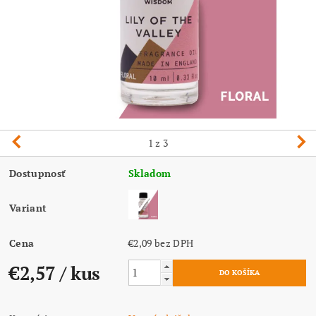
1
z 3
Dostupnosť
Skladom
Variant
Cena
€2,09 bez DPH
€2,57
/ kus