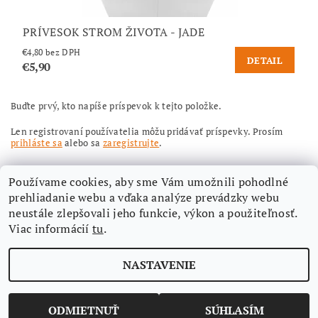
PRÍVESOK STROM ŽIVOTA - JADE
€4,80 bez DPH
DETAIL
€5,90
Buďte prvý, kto napíše príspevok k tejto položke.
Len registrovaní používatelia môžu pridávať príspevky. Prosím
prihláste sa
alebo sa
zaregistrujte
.
Používame cookies, aby sme Vám umožnili pohodlné
prehliadanie webu a vďaka analýze prevádzky webu
neustále zlepšovali jeho funkcie, výkon a použiteľnosť.
Viac informácií
tu
.
Nájdete nás aj na Facebooku
NASTAVENIE
Upraviť nastavenie cookies
2026 ©
Aimi-eshop
, všetky práva vyhradené
Vytvoril Shoptet
ODMIETNUŤ
SÚHLASÍM