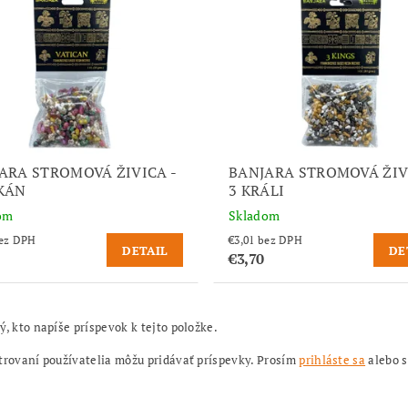
ARA STROMOVÁ ŽIVICA -
BANJARA STROMOVÁ ŽIV
KÁN
3 KRÁLI
om
Skladom
,01 bez DPH
€3,01 bez DPH
DETAIL
DE
€3,70
ý, kto napíše príspevok k tejto položke.
trovaní používatelia môžu pridávať príspevky. Prosím
prihláste sa
alebo 