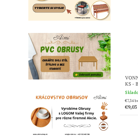
VONN
KS -
Sklad
€7
€9,03