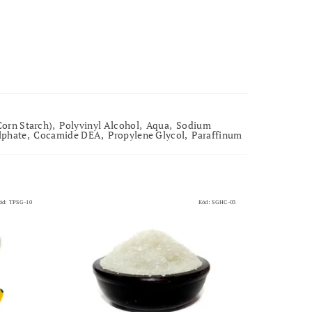
Corn Starch), Polyvinyl Alcohol, Aqua, Sodium
lphate, Cocamide DEA, Propylene Glycol, Paraffinum
ód:
TPSG-10
Kód:
SGHC-03