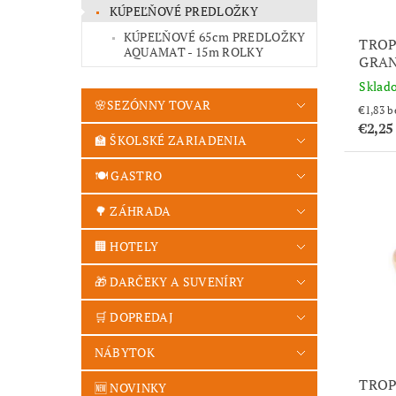
KÚPEĽŇOVÉ PREDLOŽKY
KÚPEĽŇOVÉ 65cm PREDLOŽKY
TROP
AQUAMAT - 15m ROLKY
GRAN
Sklad
🌸SEZÓNNY TOVAR
€1
€2,25
🏫 ŠKOLSKÉ ZARIADENIA
🍽️ GASTRO
🌳 ZÁHRADA
🏢 HOTELY
🎁 DARČEKY A SUVENÍRY
🛒 DOPREDAJ
NÁBYTOK
TROP
🆕 NOVINKY