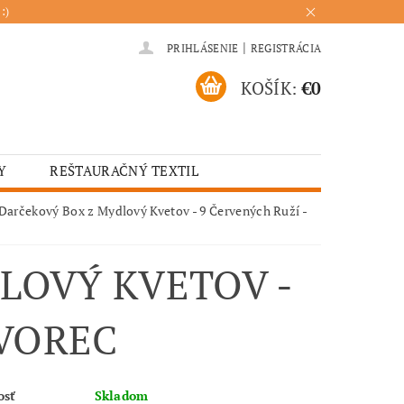
:)
|
PRIHLÁSENIE
REGISTRÁCIA
KOŠÍK:
€0
Y
REŠTAURAČNÝ TEXTIL
ADENIA
HOTELOVÝ TEXTIL
Darčekový Box z Mydlový Kvetov - 9 Červených Ruží -
ÚRENIE
KUCHYŇA
LOVÝ KVETOV -
TVOREC
osť
Skladom