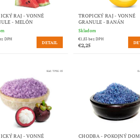
ICKÝ RAJ - VONNÉ
TROPICKÝ RAJ - VONNÉ
ULE - MELÓN
GRANULE - BANÁN
om
Skladom
,83 bez DPH
€1,83 bez DPH
DETAIL
DE
€2,25
Kód:
TPSG-05
K
ICKÝ RAJ - VONNÉ
CHODBA - POKOJNÝ DO