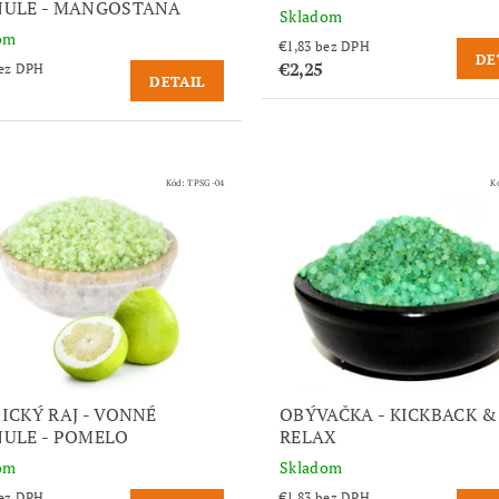
ULE - MANGOSTANA
Skladom
om
€1,83 bez DPH
DE
€2,25
,83 bez DPH
DETAIL
Kód:
TPSG-04
K
ICKÝ RAJ - VONNÉ
OBÝVAČKA - KICKBACK &
ULE - POMELO
RELAX
om
Skladom
,83 bez DPH
€1,83 bez DPH