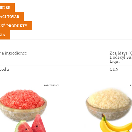
METRE
IACI TOVAR
NÉ PRODUKTY
SIA
y a ingredience
Zea Mays (
Dodecyl Su
Liqui
vodu
CHN
Kód:
TPSG-01
K