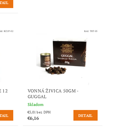
TAIL
ód:
RCUP-02
Kód:
TRT-05
E 12
VONNÁ ŽIVICA 50GM -
GUGGAL
Skladom
€5,01 bez DPH
TAIL
DETAIL
€6,16