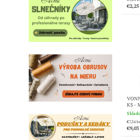
€2,25
VONN
KS -
Sklad
€7
€9,03