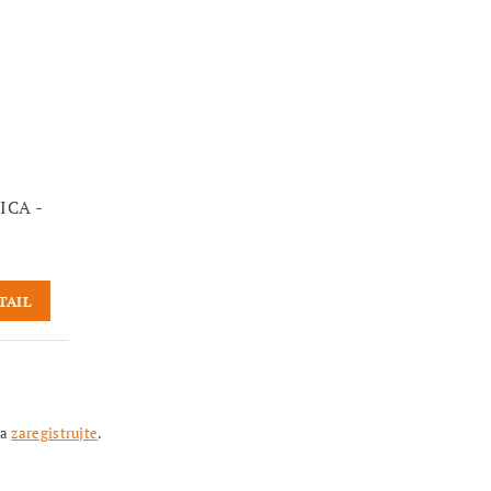
ICA -
TAIL
sa
zaregistrujte
.