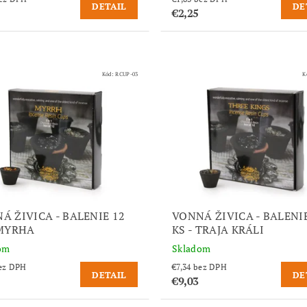
DETAIL
DE
€2,25
Kód:
RCUP-03
K
Á ŽIVICA - BALENIE 12
VONNÁ ŽIVICA - BALENI
 MYRHA
KS - TRAJA KRÁLI
om
Skladom
,34 bez DPH
€7,34 bez DPH
DETAIL
DE
€9,03