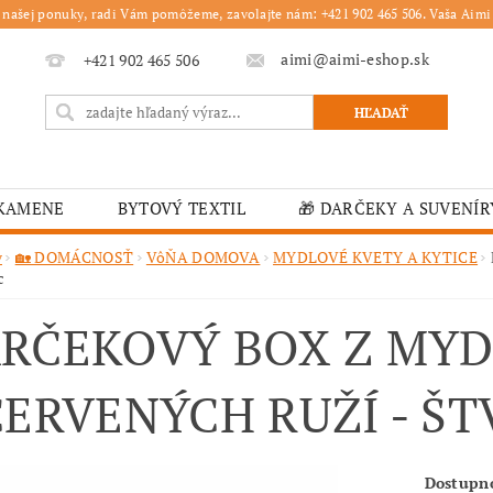
 našej ponuky, radi Vám pomôžeme, zavolajte nám: +421 902 465 506. Vaša Aimi 
aimi@aimi-eshop.sk
+421 902 465 506
 KAMENE
BYTOVÝ TEXTIL
🎁 DARČEKY A SUVENÍR
É OBRUSY
🎄 VIANOČNÝ TOVAR
🏫 ŠKOLSKÉ ZARI
v
🏡 DOMÁCNOSŤ
VôŇA DOMOVA
MYDLOVÉ KVETY A KYTICE
c
ĽKONOČNÝ TOVAR
VIANOČNÉ
🟫 OBRUSY
K
RČEKOVÝ BOX Z MYD
É ZARIADENIA
MOJA OBJEDNÁVKA
ČERVENÝCH RUŽÍ - Š
Dostupn