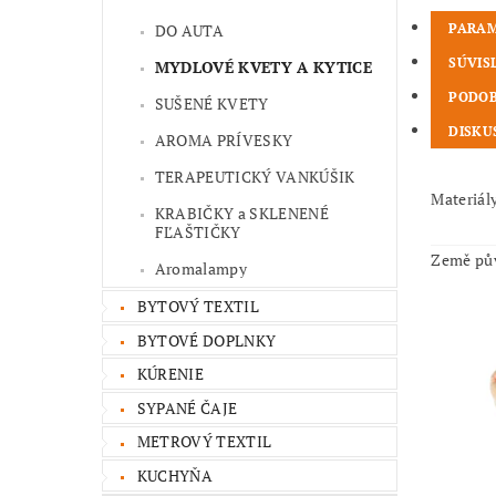
PARA
DO AUTA
SÚVIS
MYDLOVÉ KVETY A KYTICE
PODOB
SUŠENÉ KVETY
DISKU
AROMA PRÍVESKY
TERAPEUTICKÝ VANKÚŠIK
Materiál
KRABIČKY a SKLENENÉ
FĽAŠTIČKY
Země pů
Aromalampy
BYTOVÝ TEXTIL
BYTOVÉ DOPLNKY
KÚRENIE
SYPANÉ ČAJE
METROVÝ TEXTIL
KUCHYŇA