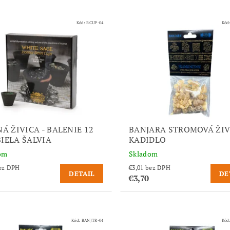
Kód:
RCUP-04
Kód
Á ŽIVICA - BALENIE 12
BANJARA STROMOVÁ ŽIV
 BIELA ŠALVIA
KADIDLO
om
Skladom
,34 bez DPH
€3,01 bez DPH
DETAIL
DE
€3,70
Kód:
BANJTR-04
Kód