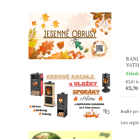
BANJ
VATI
Sklad
€3
€3,70
Buďte prv
Len regis