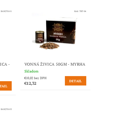
:
BANJTR-01
Kód:
TRT-04
ICA -
VONNÁ ŽIVICA 50GM - MYRHA
Skladom
€10,02 bez DPH
DETAIL
€12,32
TAIL
:
BANJTR-03