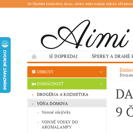
Ak hľadáte konkrétny tovar, alebo máte nejaké otázky ohľadom
🛒 DOPREDAJ
ŠPERKY A DRAHÉ
🌳 ZÁHRADA
🍽️ GASTRO
JESENN
Domo
🟫 OBRUSY
Štvore
❤️ VALENTÍN – TIPY NA DARČEKY
🐣VE
🏡 DOMÁCNOSŤ
DA
GASTRO PREVÁDZKY
ŠKOLY A VEREJN
DROGÉRIA A KOZMETIKA
VÔŇA DOMOVA
9 
Vonné olejčeky
VONNÉ VOSKY DO
AROMALAMPY