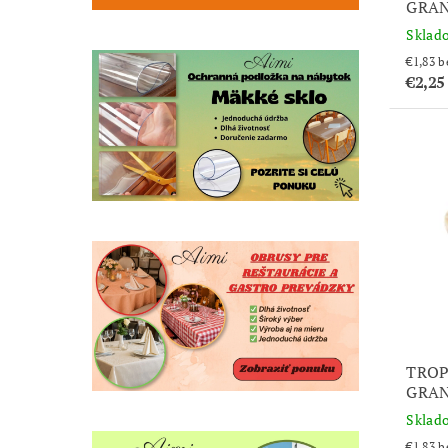
GRAN
Sklad
€1
€2,25
TROP
GRAN
Sklad
€1