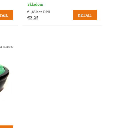
Skladom
€1,83 bez DPH
TAIL
DETAIL
€2,25
ód:
SGHC-07