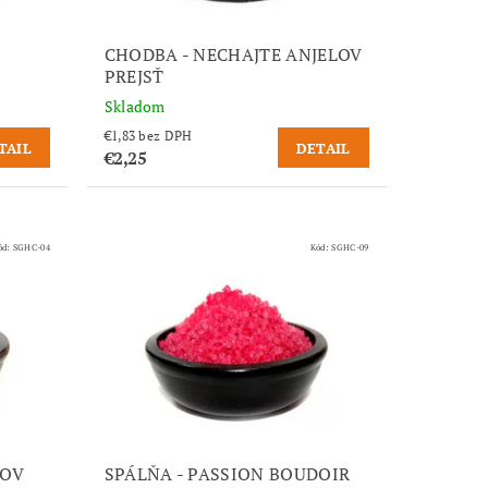
CHODBA - NECHAJTE ANJELOV
PREJSŤ
Skladom
€1,83 bez DPH
TAIL
DETAIL
€2,25
ód:
SGHC-04
Kód:
SGHC-09
MOV
SPÁLŇA - PASSION BOUDOIR