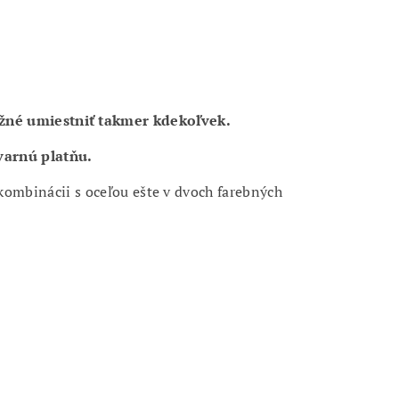
é umiestniť takmer kdekoľvek.
varnú platňu.
 kombinácii s oceľou ešte v dvoch farebných