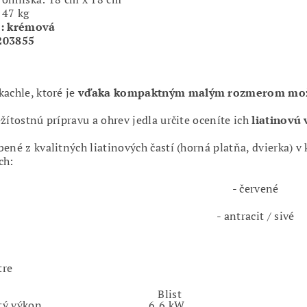
 47 kg
a: krémová
203855
achle, ktoré je
vďaka kompaktným malým rozmerom možn
ežítostnú prípravu a ohrev jedla určite oceníte ich
liatinovú 
bené z kvalitných liatinových častí (horná platňa, dvierka) v
ch:
- červené
- antracit / sivé
tre
Blist
tý výkon
6,6 kW