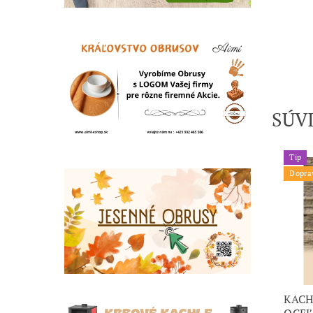
SÚV
Tip
Dopra
KACH
OCEĽ