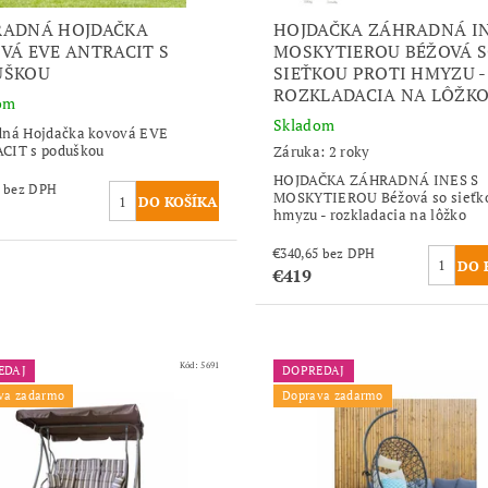
RADNÁ HOJDAČKA
HOJDAČKA ZÁHRADNÁ IN
VÁ EVE ANTRACIT S
MOSKYTIEROU BÉŽOVÁ 
UŠKOU
SIEŤKOU PROTI HMYZU -
ROZKLADACIA NA LÔŽK
om
Skladom
dná Hojdačka kovová EVE
CIT s poduškou
Záruka: 2 roky
HOJDAČKA ZÁHRADNÁ INES S
€125,20 bez DPH
MOSKYTIEROU Béžová so sieťko
hmyzu - rozkladacia na lôžko
€340,65 bez DPH
€419
Kód:
5691
EDAJ
DOPREDAJ
va zadarmo
Doprava zadarmo