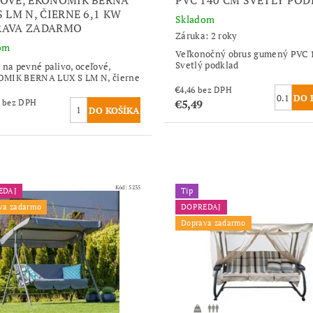
S LM N, ČIERNE 6,1 KW
Skladom
RAVA ZADARMO
Záruka: 2 roky
om
Veľkonočný obrus gumený PVC 
Svetlý podklad
 na pevné palivo, oceľové,
MIK BERNA LUX S LM N, čierne
€4,46 bez DPH
€5,49
€234,96 bez DPH
Kód:
5235
EDAJ
Tip
va zadarmo
DOPREDAJ
Doprava zadarmo