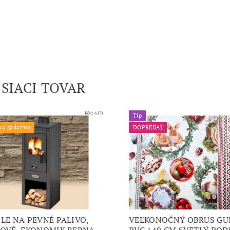
ISIACI TOVAR
Kód:
6171
Tip
va zadarmo
DOPREDAJ
LE NA PEVNÉ PALIVO,
VEĽKONOČNÝ OBRUS G
OVÉ, EKONOMIK BERNA
PVC 140 CM SVETLÝ PO