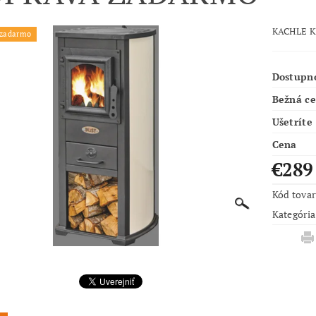
KACHLE K
 zadarmo
Dostupn
Bežná c
Ušetríte
Cena
€28
Kód tova
Kategória