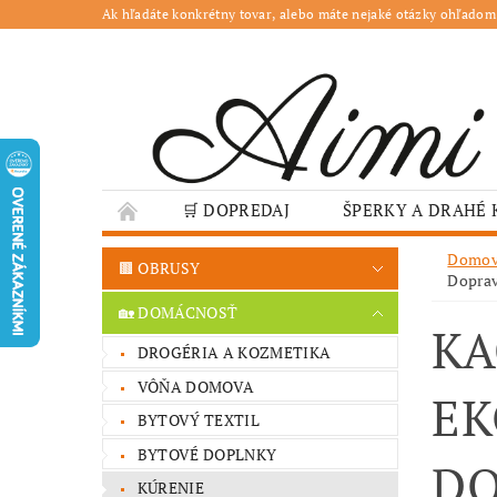
Ak hľadáte konkrétny tovar, alebo máte nejaké otázky ohľadom
🛒 DOPREDAJ
ŠPERKY A DRAHÉ
🌳 ZÁHRADA
🍽️ GASTRO
JESENN
Domo
🟫 OBRUSY
Dopra
❤️ VALENTÍN – TIPY NA DARČEKY
🐣VE
🏡 DOMÁCNOSŤ
KA
GASTRO PREVÁDZKY
ŠKOLY A VEREJN
DROGÉRIA A KOZMETIKA
VÔŇA DOMOVA
EK
BYTOVÝ TEXTIL
BYTOVÉ DOPLNKY
DO
KÚRENIE