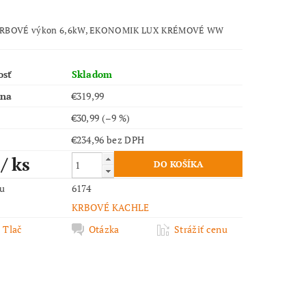
RBOVÉ výkon 6,6kW, EKONOMIK LUX KRÉMOVÉ WW
osť
Skladom
ena
€319,99
€30,99
(–9 %)
€234,96 bez DPH
9
/ ks
ru
6174
KRBOVÉ KACHLE
Tlač
Otázka
Strážiť cenu