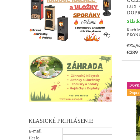
LUX 
DOP
Sklad
Kachle
EKONO
€289
DOPR
Dopra
KLASICKÉ PRIHLÁSENIE
E-mail
Heslo