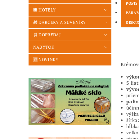
POPIS
🏢 HOTELY
PARA
🎁 DARČEKY A SUVENÍRY
DISKU
🛒 DOPREDAJ
NÁBYTOK
🆕 NOVINKY
Krémové
výko
S lia
vývo
prie
paliv
účinn
výška
šírka
hĺbka
veľko
otvor