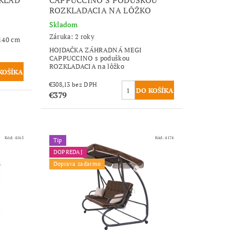
ROZKLADACIA NA LÔŽKO
Skladom
Záruka: 2 roky
140 cm
HOJDAČKA ZÁHRADNÁ MEGI
CAPPUCCINO s poduškou
ROZKLADACIA na lôžko
€308,13 bez DPH
€379
Kód:
4165
Kód:
4174
Tip
DOPREDAJ
Doprava zadarmo