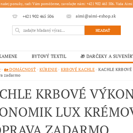
 našej ponuky, radi Vám pomôžeme, zavolajte nám: +421 902 465 506. Vaša Aimi 
aimi@aimi-eshop.sk
+421 902 465 506
 KAMENE
BYTOVÝ TEXTIL
🎁 DARČEKY A SUVENÍR
É OBRUSY
🎄 VIANOČNÝ TOVAR
🏫 ŠKOLSKÉ ZARI
v
🏡 DOMÁCNOSŤ
KÚRENIE
KRBOVÉ KACHLE
KACHLE KRBOVÉ 
va zadarmo
ĽKONOČNÝ TOVAR
VIANOČNÉ
🟫 OBRUSY
K
CHLE KRBOVÉ VÝKON
É ZARIADENIA
MOJA OBJEDNÁVKA
ONOMIK LUX KRÉMO
PRAVA ZADARMO