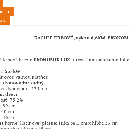
METRE
SIA
KACHLE KRBOVÉ, výkon 6,6kW, EKONO
 krbové kachle
EKONOMIK LUX,
určené na spaľovanie tuhé
n: 6,6 kW
tinovou varnou platňou
d dymovodu: zadný
mer dymovodu: 120 mm
o: drevo
osť: 75,2%
: 89 cm
: 40 cm
: 46 cm
sť hornej liatinovej platne: šírka 38,5 cm x hĺbka 33 cm
 ohniska: 18 cm x 18 cm