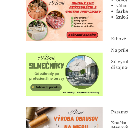
váha:
farb
knk-
Krbové k
Na príl
Sú vyro
dizajno
Parame
Značka
Menovi