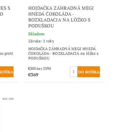
ES S
HOJDAČKA ZÁHRADNÁ MEGI
SO
HNEDÁ ČOKOLÁDA -
ROZKLADACIA NA LÔŽKO S
O
PODUŠKOU
Skladom
Záruka: 2 roky
HOJDAČKA ZÁHRADNÁ MEGI HNEDÁ
u proti
ČOKOLÁDA - ROZKLADACIA na lôžko s
PODUŠKOU
€300 bez DPH
€369
Kód:
4180