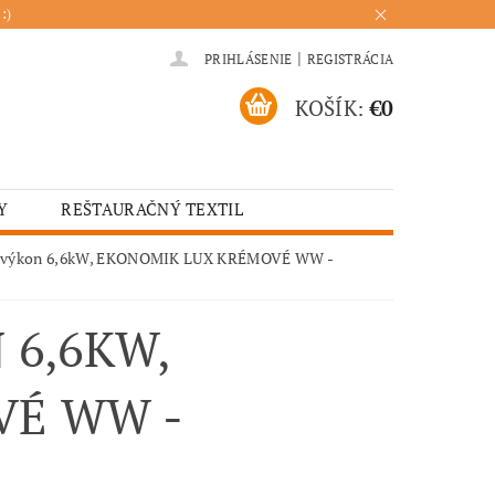
:)
|
PRIHLÁSENIE
REGISTRÁCIA
KOŠÍK:
€0
Y
REŠTAURAČNÝ TEXTIL
ADENIA
HOTELOVÝ TEXTIL
výkon 6,6kW, EKONOMIK LUX KRÉMOVÉ WW -
ÚRENIE
KUCHYŇA
 6,6KW,
VÉ WW -