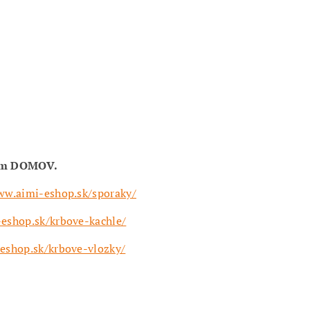
ám DOMOV.
ww.aimi-eshop.sk/sporaky/
eshop.sk/krbove-kachle/
eshop.sk/krbove-vlozky/