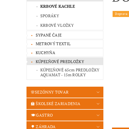
KRBOVÉ KACHLE
Doprava
SPORÁKY
KRBOVÉ VLOŽKY
SYPANÉ ČAJE
METROVÝ TEXTIL
KUCHYŇA
KÚPEĽŇOVÉ PREDLOŽKY
KÚPEĽŇOVÉ 65cm PREDLOŽKY
AQUAMAT - 15m ROLKY
🌸SEZÓNNY TOVAR
🏫 ŠKOLSKÉ ZARIADENIA
🍽️ GASTRO
🌳 ZÁHRADA