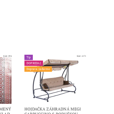
Kód:
894
Kód:
4171
Tip
DOPREDAJ
Doprava zadarmo
UMENÝ
HOJDAČKA ZÁHRADNÁ MEGI
DKLAD
CAPPUCCINO S PODUŠKOU