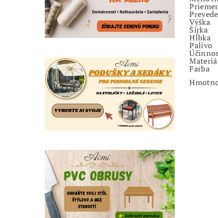
Prieme
Prevede
Výška
Šírka
Hĺbka
Palivo
Účinno
Materiá
Farba
Hmotno