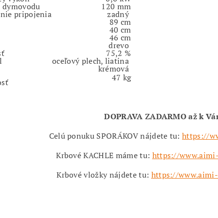
r dymovodu
120 mm
nie pripojenia
zadný
89 cm
40 cm
46 cm
drevo
sť
75,2 %
l
oceľový plech, liatina
krémová
47 kg
sť
DOPRAVA ZADARMO až k V
Celú ponuku SPORÁKOV nájdete tu:
https://w
Krbové KACHLE máme tu:
https://www.aimi-
Krbové vložky nájdete tu:
https://www.aimi-