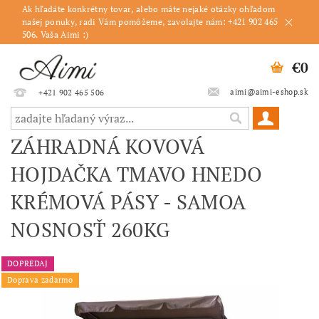
Ak hľadáte konkrétny tovar, alebo máte nejaké otázky ohľadom
našej ponuky, radi Vám pomôžeme, zavolajte nám: +421 902 465
506. Vaša Aimi :)
€0
aimi@aimi-eshop.sk
+421 902 465 506
ZÁHRADNÁ KOVOVÁ
HOJDAČKA TMAVO HNEDO
KRÉMOVÁ PÁSY - SAMOA
NOSNOSŤ 260KG
DOPREDAJ
Doprava zadarmo