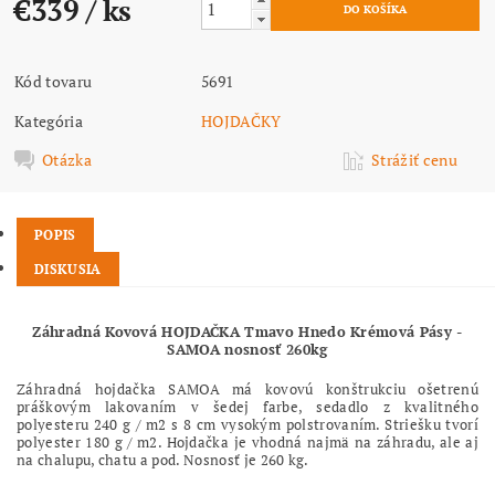
€339
/ ks
Kód tovaru
5691
Kategória
HOJDAČKY
Otázka
Strážiť cenu
POPIS
DISKUSIA
Záhradná Kovová HOJDAČKA Tmavo Hnedo Krémová Pásy -
SAMOA nosnosť 260kg
Záhradná hojdačka SAMOA má kovovú konštrukciu ošetrenú
práškovým lakovaním v šedej farbe, sedadlo z kvalitného
polyesteru 240 g / m2 s 8 cm vysokým polstrovaním. Striešku tvorí
polyester 180 g / m2. Hojdačka je vhodná najmä na záhradu, ale aj
na chalupu, chatu a pod. Nosnosť je 260 kg.