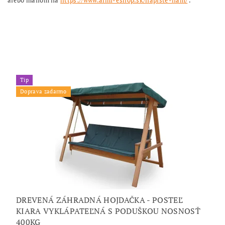
alebo mailom na
https://www.aimi-eshop.sk/napiste-nam/
.
Tip
Doprava zadarmo
DREVENÁ ZÁHRADNÁ HOJDAČKA - POSTEĽ
KIARA VYKLÁPATEĽNÁ S PODUŠKOU NOSNOSŤ
400KG