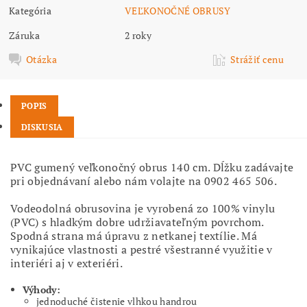
Kategória
VEĽKONOČNÉ OBRUSY
Záruka
2 roky
Otázka
Strážiť cenu
POPIS
DISKUSIA
PVC gumený veľkonočný obrus 140 cm. Dĺžku zadávajte
pri objednávaní alebo nám volajte na 0902 465 506.
Vodeodolná obrusovina je vyrobená zo 100% vinylu
(PVC) s hladkým dobre udržiavateľným povrchom.
Spodná strana má úpravu z netkanej textílie. Má
vynikajúce vlastnosti a pestré všestranné využitie v
interiéri aj v exteriéri.
Výhody:
jednoduché čistenie vlhkou handrou