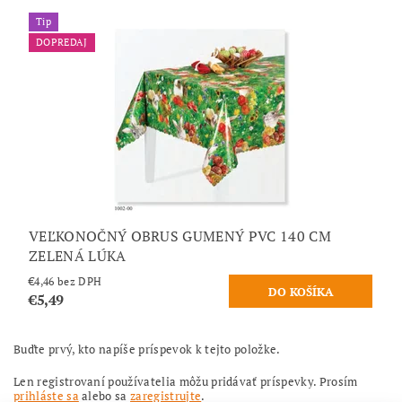
Tip
DOPREDAJ
VEĽKONOČNÝ OBRUS GUMENÝ PVC 140 CM
ZELENÁ LÚKA
€4,46 bez DPH
€5,49
Buďte prvý, kto napíše príspevok k tejto položke.
Len registrovaní používatelia môžu pridávať príspevky. Prosím
prihláste sa
alebo sa
zaregistrujte
.