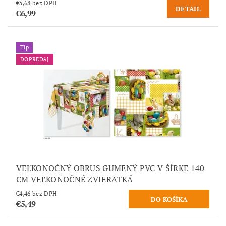
€5,68 bez DPH
DETAIL
€6,99
Tip
DOPREDAJ
VEĽKONOČNÝ OBRUS GUMENÝ PVC V ŠÍRKE 140
CM VEĽKONOČNÉ ZVIERATKÁ
€4,46 bez DPH
€5,49