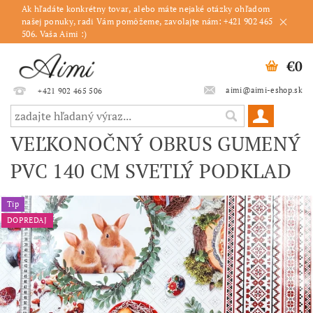
Ak hľadáte konkrétny tovar, alebo máte nejaké otázky ohľadom
našej ponuky, radi Vám pomôžeme, zavolajte nám: +421 902 465
506. Vaša Aimi :)
€0
aimi@aimi-eshop.sk
+421 902 465 506
VEĽKONOČNÝ OBRUS GUMENÝ
PVC 140 CM SVETLÝ PODKLAD
Tip
DOPREDAJ