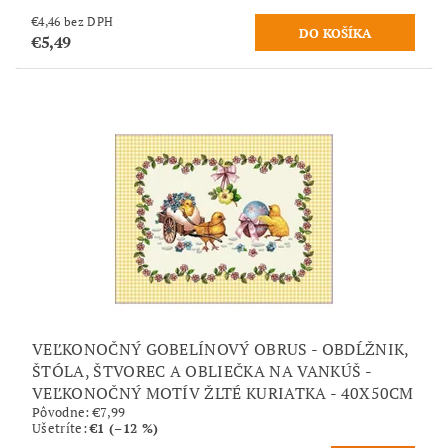
€4,46 bez DPH
€5,49
VEĽKONOČNÝ GOBELÍNOVÝ OBRUS - OBDĹŽNIK,
ŠTÓLA, ŠTVOREC A OBLIEČKA NA VANKÚŠ -
VEĽKONOČNÝ MOTÍV ŽLTÉ KURIATKA - 40X50CM
Pôvodne:
€7,99
Ušetríte
:
€1 (–12 %)