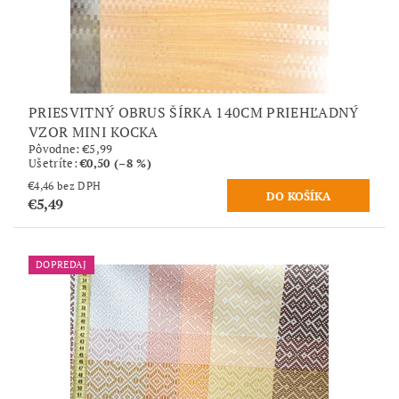
PRIESVITNÝ OBRUS ŠÍRKA 140CM PRIEHĽADNÝ
VZOR MINI KOCKA
Pôvodne:
€5,99
Ušetríte
:
€0,50 (–8 %)
€4,46 bez DPH
€5,49
DOPREDAJ