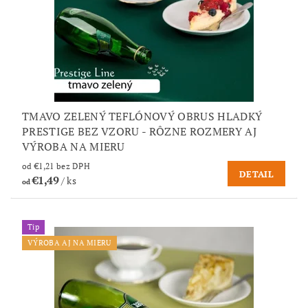
TMAVO ZELENÝ TEFLÓNOVÝ OBRUS HLADKÝ
PRESTIGE BEZ VZORU - RÔZNE ROZMERY AJ
VÝROBA NA MIERU
od €1,21 bez DPH
DETAIL
€1,49
/ ks
od
Tip
VÝROBA AJ NA MIERU