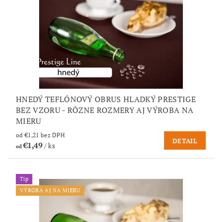
HNEDÝ TEFLÓNOVÝ OBRUS HLADKÝ PRESTIGE
BEZ VZORU - RÔZNE ROZMERY AJ VÝROBA NA
MIERU
od €1,21 bez DPH
DETAIL
€1,49
/ ks
od
Tip
VÝROBA AJ NA MIERU