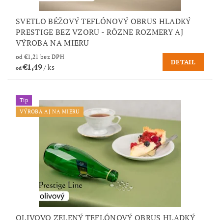
SVETLO BÉŽOVÝ TEFLÓNOVÝ OBRUS HLADKÝ
PRESTIGE BEZ VZORU - RÔZNE ROZMERY AJ
VÝROBA NA MIERU
od €1,21 bez DPH
DETAIL
€1,49
/ ks
od
Tip
VÝROBA AJ NA MIERU
OLIVOVO ZELENÝ TEFLÓNOVÝ OBRUS HLADKÝ