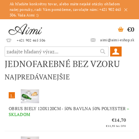
Ak hľadáte konkrétny tovar, alebo máte nejaké otázky ohľadom
našej ponuky, radi Vám pomôžeme, zavolajte nám: +421 902 465
506. Vaša Aimi :)
€0
aimi@aimi-eshop.sk
+421 902 465 506
JEDNOFAREBNÉ BEZ VZORU
NAJPREDÁVANEJŠIE
1.
OBRUS BIELY 120X120CM - 50% BAVLNA 50% POLYESTER
–
SKLADOM
€14,70
€11,95
bez DPH