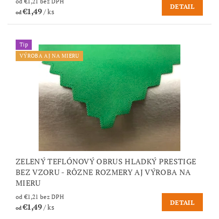
od €1,21 bez DPH
DETAIL
€1,49
/ ks
od
Tip
VÝROBA AJ NA MIERU
ZELENÝ TEFLÓNOVÝ OBRUS HLADKÝ PRESTIGE
BEZ VZORU - RÔZNE ROZMERY AJ VÝROBA NA
MIERU
od €1,21 bez DPH
DETAIL
€1,49
/ ks
od