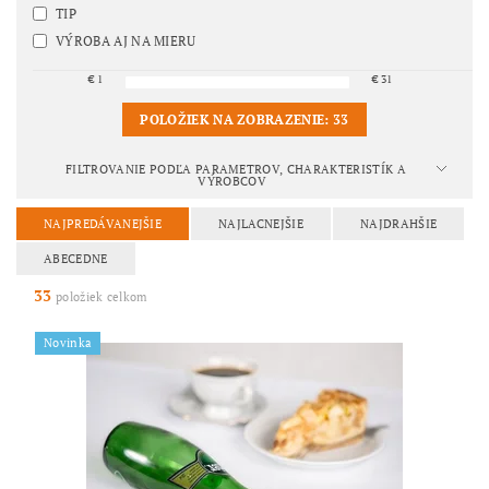
TIP
VÝROBA AJ NA MIERU
€
1
€
31
POLOŽIEK NA ZOBRAZENIE:
33
FILTROVANIE PODĽA PARAMETROV, CHARAKTERISTÍK A
VÝROBCOV
NAJPREDÁVANEJŠIE
NAJLACNEJŠIE
NAJDRAHŠIE
ABECEDNE
33
položiek celkom
Novinka