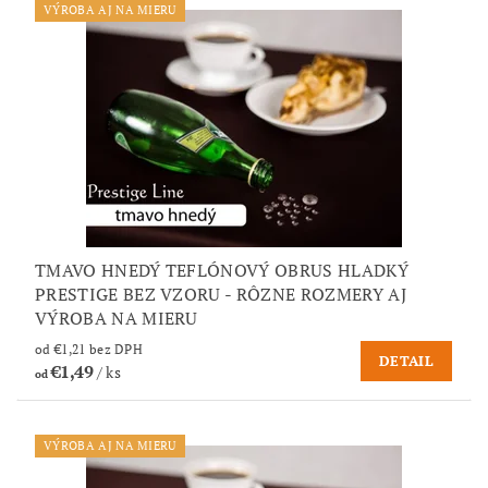
VÝROBA AJ NA MIERU
TMAVO HNEDÝ TEFLÓNOVÝ OBRUS HLADKÝ
PRESTIGE BEZ VZORU - RÔZNE ROZMERY AJ
VÝROBA NA MIERU
od €1,21 bez DPH
DETAIL
€1,49
/ ks
od
VÝROBA AJ NA MIERU