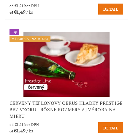
od €1,21 bez DPH
DETAIL
€1,49
/ ks
od
Tip
VÝROBA AJ NA MIERU
ČERVENÝ TEFLÓNOVÝ OBRUS HLADKÝ PRESTIGE
BEZ VZORU - RÔZNE ROZMERY AJ VÝROBA NA
MIERU
od €1,21 bez DPH
DETAIL
€1,49
/ ks
od