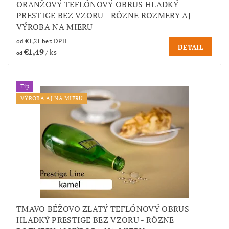
ORANŽOVÝ TEFLÓNOVÝ OBRUS HLADKÝ
PRESTIGE BEZ VZORU - RÔZNE ROZMERY AJ
VÝROBA NA MIERU
od €1,21 bez DPH
DETAIL
€1,49
/ ks
od
Tip
VÝROBA AJ NA MIERU
TMAVO BÉŽOVO ZLATÝ TEFLÓNOVÝ OBRUS
HLADKÝ PRESTIGE BEZ VZORU - RÔZNE