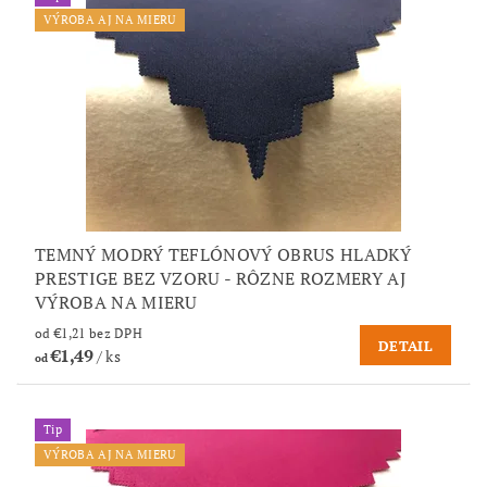
VÝROBA AJ NA MIERU
TEMNÝ MODRÝ TEFLÓNOVÝ OBRUS HLADKÝ
PRESTIGE BEZ VZORU - RÔZNE ROZMERY AJ
VÝROBA NA MIERU
od €1,21 bez DPH
DETAIL
€1,49
/ ks
od
Tip
VÝROBA AJ NA MIERU