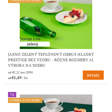
VÝROBA AJ NA MIERU
JASNO ZELENÝ TEFLÓNOVÝ OBRUS HLADKÝ
PRESTIGE BEZ VZORU - RÔZNE ROZMERY AJ
VÝROBA NA MIERU
od €1,21 bez DPH
DETAIL
€1,49
/ ks
od
Tip
VÝROBA AJ NA MIERU