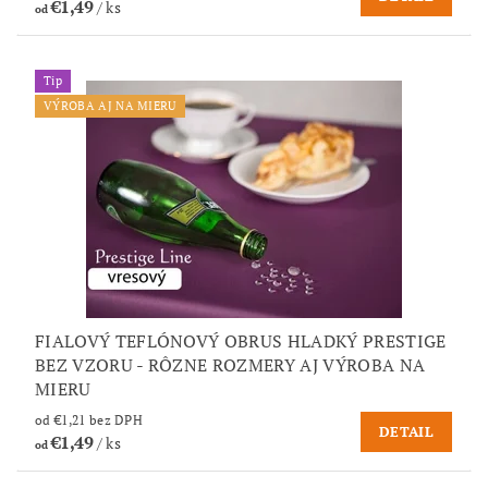
€1,49
/ ks
od
Tip
VÝROBA AJ NA MIERU
FIALOVÝ TEFLÓNOVÝ OBRUS HLADKÝ PRESTIGE
BEZ VZORU - RÔZNE ROZMERY AJ VÝROBA NA
MIERU
od €1,21 bez DPH
DETAIL
€1,49
/ ks
od