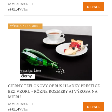
od €1,21 bez DPH
DETAIL
€1,49
/ ks
od
VÝROBA AJ NA MIERU
ČIERNY TEFLÓNOVÝ OBRUS HLADKÝ PRESTIGE
BEZ VZORU - RÔZNE ROZMERY AJ VÝROBA NA
MIERU
od €1,21 bez DPH
DETAIL
€1,49
/ ks
od