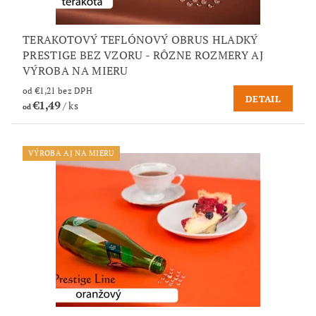
TERAKOTOVÝ TEFLÓNOVÝ OBRUS HLADKÝ
PRESTIGE BEZ VZORU - RÔZNE ROZMERY AJ
VÝROBA NA MIERU
od €1,21 bez DPH
DETAIL
€1,49
/ ks
od
VÝROBA AJ NA MIERU