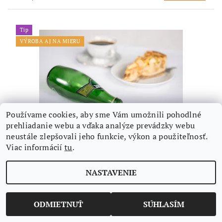
Tip
VÝROBA AJ NA MIERU
Používame cookies, aby sme Vám umožnili pohodlné
prehliadanie webu a vďaka analýze prevádzky webu
neustále zlepšovali jeho funkcie, výkon a použiteľnosť.
Viac informácií
tu
.
BIELY TEFLÓNOVÝ OBRUS HLADKÝ PRESTIGE
BEZ VZORU - RÔZNE ROZMERY AJ VÝROBA NA
MIERU
NASTAVENIE
od €1,21 bez DPH
DETAIL
€1,49
/ ks
od
ODMIETNUŤ
SÚHLASÍM