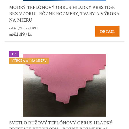
MODRÝ TEFLÓNOVÝ OBRUS HLADKÝ PRESTIGE
BEZ VZORU - RÔZNE ROZMERY, TVARY A VÝROBA
NA MIERU
od €1,21 bez DPH
DETAIL
€1,49
/ ks
od
Tip
VÝROBA AJ NA MIERU
SVETLO RUŽOVÝ TEFLÓNOVÝ OBRUS HLADKÝ
PRESTIGE BEZ VZORU - RÔZNE ROZMERY AJ