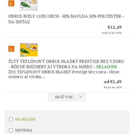
2.
OBRUS BIELY 110X110CM - 50% BAVLNA 50% POLYESTER
–
NA DOTAZ
€12,49
€10,15
bez DPH
3.
ŽLTÝ TEFLÓNOVÝ OBRUS HLADKÝ PRESTIGE BEZ VZORU
- RÔZNE ROZMERY AJ VÝROBA NA MIERU
–
SKLADOM
Žltý TEFLÓNOVÝ OBRUS HLADKÝ Prestige bez vzoru - rôzne
rozmery aj výroba...
od €1,49
€1,21
bez DPH
UKÁŽ VIAC
NA SKLADE
NOVINKA