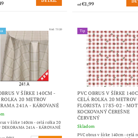
DETAIL
DE
49
€1,99
od
Kód:
75120
ka
Tip
OBRUS V ŠÍRKE 140CM -
PVC OBRUS V ŠÍRKE 140C
 ROLKA 20 METROV
CELÁ ROLKA 20 METROV
RAMA 241A - KÁROVANÉ
FLORISTA 1783-02 - MOT
KOCKOVANÝ ČEREŠNE
om
ČERVENÝ
rus v šírke 140cm - celá rolka 20
Skladom
v DEKORAMA 241A - KÁROVANÉ
PVC obrus v šírke 140cm - celá r