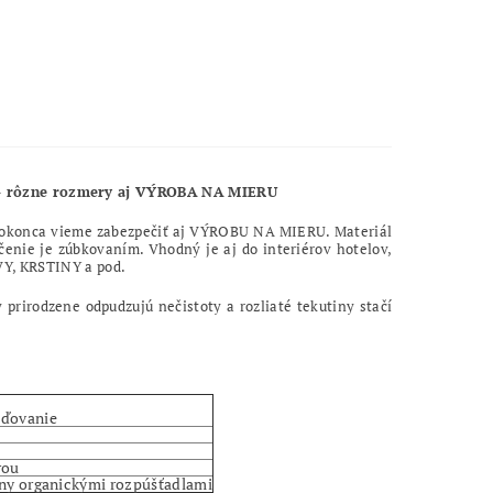
- rôzne rozmery aj VÝROBA NA MIERU
dokonca vieme zabezpečiť aj VÝROBU NA MIERU. Materiál
čenie je zúbkovaním. Vhodný je aj do interiérov hotelov,
Y, KRSTINY a pod.
 prirodzene odpudzujú nečistoty a rozliaté tekutiny stačí
eďovanie
rou
rny organickými rozpúšťadlami