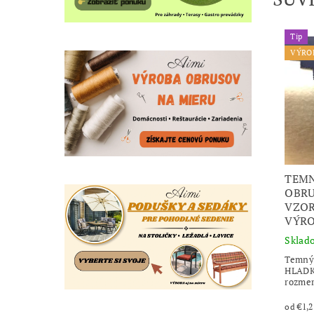
Tip
VÝRO
TEM
OBRU
VZOR
VÝRO
Sklad
Temný
HLADKÝ
rozme