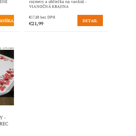
EŠNE
rozmery a obliečka na vankúš -
VIANOČNÁ KRAJINA
€17,88 bez DPH
DETAIL
€21,99
d:
1179/OBD
 -
REC