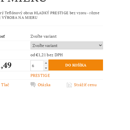
rý Teflónový obrus HLADKÝ PRESTIGE bez vzoru - rôzne
aj VÝROBA NA MIERU
osť
Zvoľte variant
od €1,21
bez DPH
1,49
PRESTIGE
Tlač
Otázka
Strážiť cenu