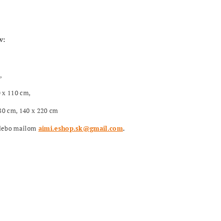
v:
,
0 x 110 cm,
80 cm, 140 x 220 cm
alebo mailom
aimi.eshop.sk@gmail.com
.