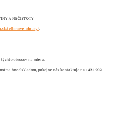
UTINY A NEČISTOTY.
.sk/teflonove-obrusy/
.
u týchto obrusov na mieru.
 nemáme hneď skladom, pokojne nás kontaktuje na
+421 902