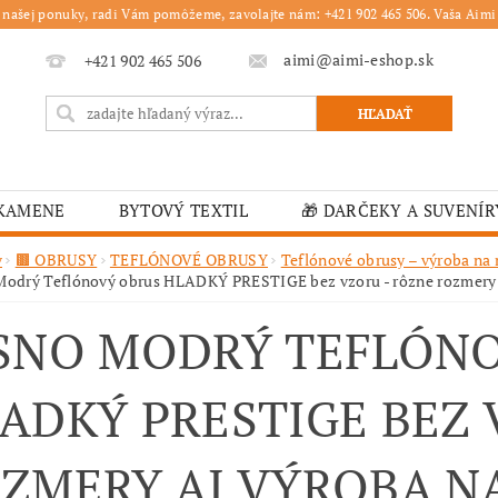
 našej ponuky, radi Vám pomôžeme, zavolajte nám: +421 902 465 506. Vaša Aimi 
aimi@aimi-eshop.sk
+421 902 465 506
 KAMENE
BYTOVÝ TEXTIL
🎁 DARČEKY A SUVENÍR
É OBRUSY
🎄 VIANOČNÝ TOVAR
🏫 ŠKOLSKÉ ZARI
v
🟫 OBRUSY
TEFLÓNOVÉ OBRUSY
Teflónové obrusy – výroba na
Modrý Teflónový obrus HLADKÝ PRESTIGE bez vzoru - rôzne rozme
ĽKONOČNÝ TOVAR
VIANOČNÉ
🟫 OBRUSY
K
SNO MODRÝ TEFLÓN
É ZARIADENIA
MOJA OBJEDNÁVKA
ADKÝ PRESTIGE BEZ 
ZMERY AJ VÝROBA N