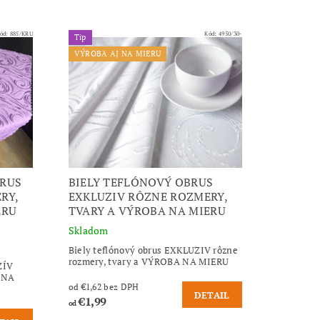
ód:
885/KRU
Kód:
4950/30-
Tip
VÝROBA AJ NA MIERU
BRUS
BIELY TEFLÓNOVÝ OBRUS
RY,
EXKLUZIV RÔZNE ROZMERY,
ERU
TVARY A VÝROBA NA MIERU
Skladom
Biely teflónový obrus EXKLUZIV rôzne
rozmery, tvary a VÝROBA NA MIERU
ZÍV
 NA
od €1,62 bez DPH
DETAIL
€1,99
od