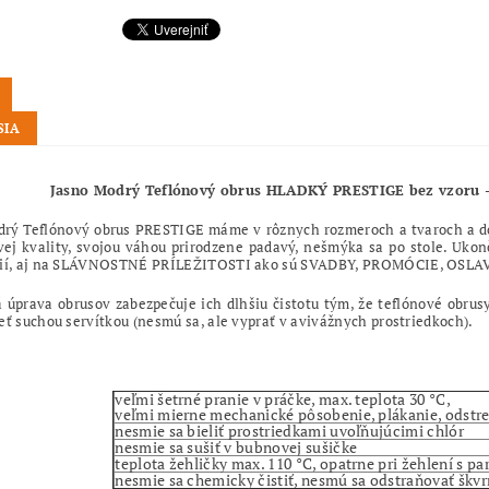
SIA
Jasno Modrý Teflónový obrus HLADKÝ PRESTIGE bez vzoru 
drý Teflónový obrus PRESTIGE máme v rôznych rozmeroch a tvaroch a 
vej kvality, svojou váhou prirodzene padavý, nešmýka sa po stole. Ukon
cií, aj na SLÁVNOSTNÉ PRÍLEŽITOSTI ako sú SVADBY, PROMÓCIE, OSLAV
 úprava obrusov zabezpečuje ich dlhšiu čistotu tým, že teflónové obrusy
eť suchou servítkou (nesmú sa, ale vyprať v avivážnych prostriedkoch).
veľmi šetrné pranie v práčke, max. teplota 30 °C,
veľmi mierne mechanické pôsobenie, plákanie, odstr
nesmie sa bieliť prostriedkami uvoľňujúcimi chlór
nesmie sa sušiť v bubnovej sušičke
teplota žehličky max. 110 °C, opatrne pri žehlení s pa
nesmie sa chemicky čistiť, nesmú sa odstraňovať škv