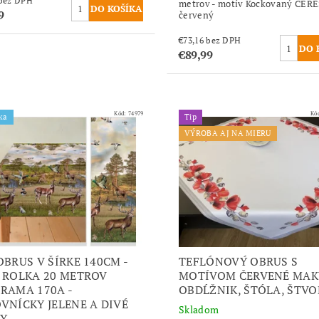
€73,16 bez DPH
metrov - motív Kockovaný ČER
9
červený
€73,16 bez DPH
€89,99
Kód:
74979
Kó
ka
Tip
VÝROBA AJ NA MIERU
OBRUS V ŠÍRKE 140CM -
TEFLÓNOVÝ OBRUS S
 ROLKA 20 METROV
MOTÍVOM ČERVENÉ MAKY
RAMA 170A -
OBDĹŽNIK, ŠTÓLA, ŠTVO
VNÍCKY JELENE A DIVÉ
Skladom
Y