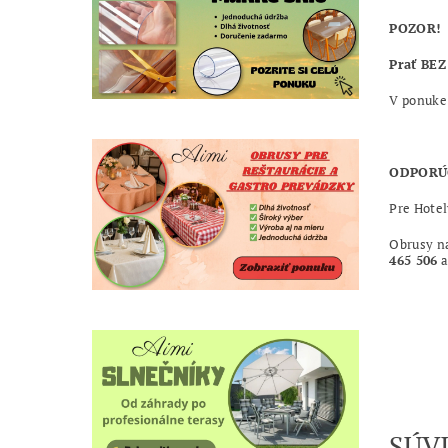
POZOR!
Prať
BEZ
V ponuke 
ODPORÚ
Pre Hotel
Obrusy na
465 506
a
SÚV