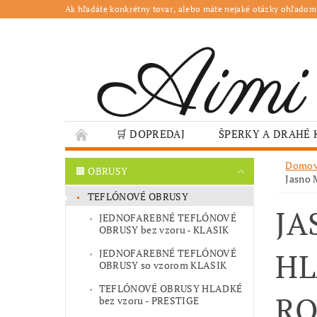
Ak hľadáte konkrétny tovar, alebo máte nejaké otázky ohľadom
🛒 DOPREDAJ
ŠPERKY A DRAHÉ
🌳 ZÁHRADA
🍽️ GASTRO
JESENN
Domo
🟫 OBRUSY
Jasno 
❤️ VALENTÍN – TIPY NA DARČEKY
🐣VE
TEFLÓNOVÉ OBRUSY
JA
GASTRO PREVÁDZKY
ŠKOLY A VEREJN
JEDNOFAREBNÉ TEFLÓNOVÉ
OBRUSY bez vzoru - KLASIK
HL
JEDNOFAREBNÉ TEFLÓNOVÉ
OBRUSY so vzorom KLASIK
TEFLÓNOVÉ OBRUSY HLADKÉ
RO
bez vzoru - PRESTIGE