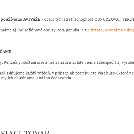
 používania AVIVÁŽE
- obrus tým stratí schopnosť ODPUDZOVAŤ TEK
máme aj iné Teflónové obrusy, celá ponuka je tu:
https://www.aimi-eshop
ČAME
:
y, Penzióny, Reštaurácie a iné zariadenia, kde vieme zabezpečiť aj výrob
skladňujeme každý týždeň, v prípade ak potrebujete viac kusov, ktoré
 my ich objednáme u nášho dodávateľa.
ISIACI TOVAR