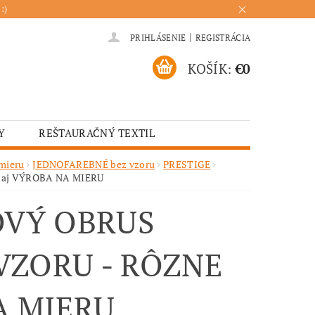
:)
|
PRIHLÁSENIE
REGISTRÁCIA
KOŠÍK:
€0
Y
REŠTAURAČNÝ TEXTIL
ADENIA
HOTELOVÝ TEXTIL
 mieru
JEDNOFAREBNÉ bez vzoru
PRESTIGE
ry aj VÝROBA NA MIERU
ÚRENIE
KUCHYŇA
OVÝ OBRUS
VZORU - RÔZNE
A MIERU