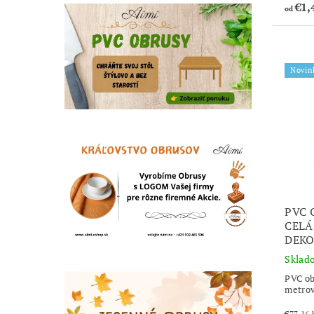
€1,
od
Novin
PVC 
CELÁ
DEKO
Sklad
PVC ob
metro