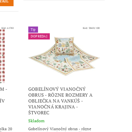
TAIL
Kód:
61780
Kód:
38401/100
Tip
DOPREDAJ
M -
GOBELÍNOVÝ VIANOČNÝ
OBRUS - RÔZNE ROZMERY A
ÍV
OBLIEČKA NA VANKÚŠ -
VIANOČNÁ KRAJINA -
ŠTVOREC
Skladom
olka 20
Gobelínový Vianočný obrus - rôzne