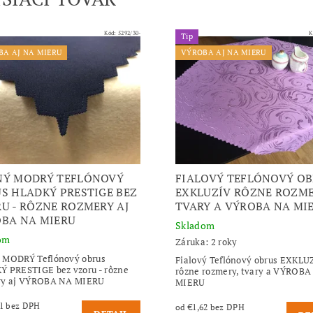
Kód:
5292/30-
K
Tip
BA AJ NA MIERU
VÝROBA AJ NA MIERU
NÝ MODRÝ TEFLÓNOVÝ
FIALOVÝ TEFLÓNOVÝ O
S HLADKÝ PRESTIGE BEZ
EXKLUZÍV RÔZNE ROZME
U - RÔZNE ROZMERY AJ
TVARY A VÝROBA NA MI
BA NA MIERU
Skladom
om
Záruka: 2 roky
 MODRÝ Teflónový obrus
Fialový Teflónový obrus EXKLU
 PRESTIGE bez vzoru - rôzne
rôzne rozmery, tvary a VÝROBA
ry aj VÝROBA NA MIERU
MIERU
od €1,21 bez DPH
od €1,62 bez DPH