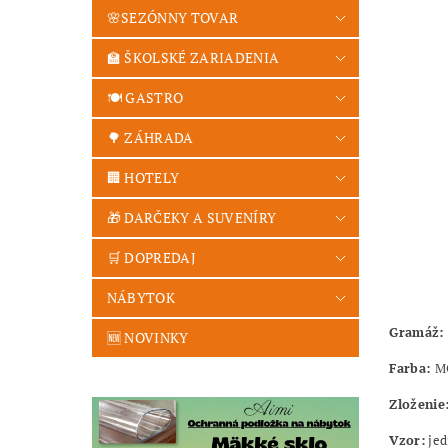
🌸SEZÓNNY TOVAR
🏫 ŠKOLSKÉ ZARIADENIA
🍽️ GASTRO
🌳 ZÁHRADA
🏢 HOTELY
🎁 DARČEKY A SUVENÍRY
🛒 DOPREDAJ
NÁBYTOK
Gramáž: 
🆕 NOVINKY
Farba:
M
Zloženie
Vzor:
jed