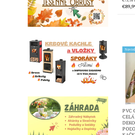
€89,9
Novin
PVC 
CELÁ
DEKO
POĽO
KAČK