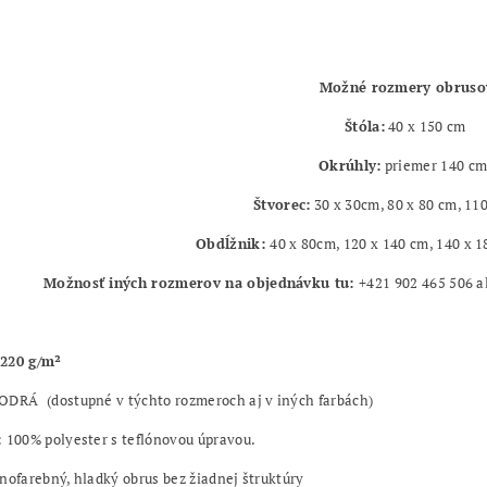
Možné rozmery obruso
Štóla:
40 x 150 cm
Okrúhly:
priemer 140 cm
Štvorec:
30 x 30cm, 80 x 80 cm, 11
Obdĺžnik:
40 x 80cm, 120 x 140 cm, 140 x 1
Možnosť iných rozmerov na objednávku tu:
+421 902 465 506 
220 g/m²
ODRÁ
(dostupné v týchto rozmeroch aj v iných farbách)
:
100% polyester s teflónovou úpravou.
nofarebný, hladký obrus bez žiadnej štruktúry