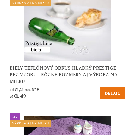
VÝROBA AJ NA MIERU
BIELY TEFLÓNOVÝ OBRUS HLADKÝ PRESTIGE
BEZ VZORU - RÔZNE ROZMERY AJ VÝROBA NA
MIERU
od €1,21 bez DPH
DETAIL
€1,49
od
Tip
VÝROBA AJ NA MIERU