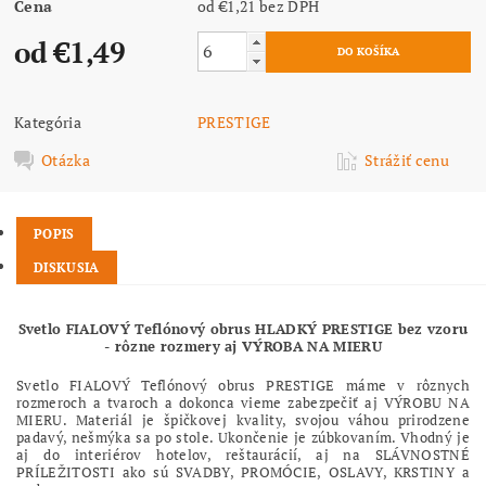
Cena
od €1,21
bez DPH
od €1,49
Kategória
PRESTIGE
Otázka
Strážiť cenu
POPIS
DISKUSIA
Svetlo FIALOVÝ Teflónový obrus HLADKÝ PRESTIGE bez vzoru
- rôzne rozmery aj VÝROBA NA MIERU
Svetlo FIALOVÝ Teflónový obrus PRESTIGE máme v rôznych
rozmeroch a tvaroch a dokonca vieme zabezpečiť aj VÝROBU NA
MIERU. Materiál je špičkovej kvality, svojou váhou prirodzene
padavý, nešmýka sa po stole. Ukončenie je zúbkovaním. Vhodný je
aj do interiérov hotelov, reštaurácií, aj na SLÁVNOSTNÉ
PRÍLEŽITOSTI ako sú SVADBY, PROMÓCIE, OSLAVY, KRSTINY a