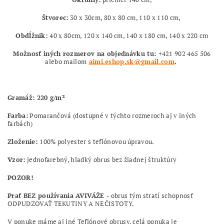
Štvorec:
30 x 30cm, 80 x 80 cm, 110 x 110 cm,
Obdĺžnik:
40 x 80cm, 120 x 140 cm, 140 x 180 cm, 140 x 220 cm
Možnosť iných rozmerov na objednávku tu:
+421 902 465 506
alebo mailom
aimi.eshop.sk@gmail.com
.
Gramáž: 220 g/m²
Farba:
Pomarančová
(dostupné v týchto rozmeroch aj v iných
farbách)
Zloženie:
100% polyester s teflónovou úpravou.
Vzor:
jednofarebný, hladký obrus bez žiadnej štruktúry
POZOR!
Prať
BEZ používania AVIVÁŽE
- obrus tým stratí schopnosť
ODPUDZOVAŤ TEKUTINY A NEČISTOTY.
V ponuke máme aj iné Teflónové obrusy, celá ponuka je