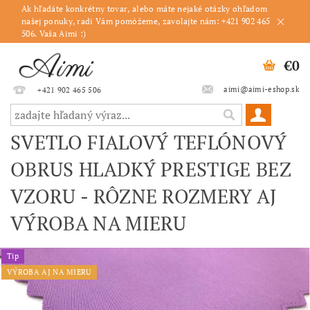
Ak hľadáte konkrétny tovar, alebo máte nejaké otázky ohľadom
našej ponuky, radi Vám pomôžeme, zavolajte nám: +421 902 465
506. Vaša Aimi :)
€0
aimi@aimi-eshop.sk
+421 902 465 506
SVETLO FIALOVÝ TEFLÓNOVÝ
OBRUS HLADKÝ PRESTIGE BEZ
VZORU - RÔZNE ROZMERY AJ
VÝROBA NA MIERU
Tip
VÝROBA AJ NA MIERU