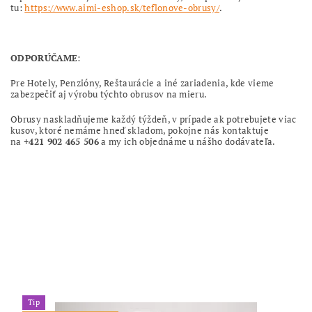
tu:
https://www.aimi-eshop.sk/teflonove-obrusy/
.
ODPORÚČAME
:
Pre Hotely, Penzióny, Reštaurácie a iné zariadenia, kde vieme
zabezpečiť aj výrobu týchto obrusov na mieru.
Obrusy naskladňujeme každý týždeň, v prípade ak potrebujete viac
kusov, ktoré nemáme hneď skladom, pokojne nás kontaktuje
na
+421 902 465 506
a my ich objednáme u nášho dodávateľa.
Tip