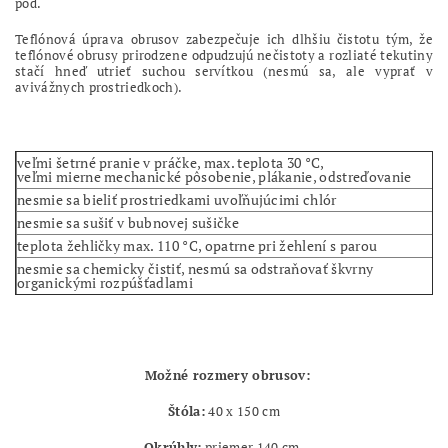
pod.
Teflónová úprava obrusov zabezpečuje ich dlhšiu čistotu tým, že
teflónové obrusy prirodzene odpudzujú nečistoty a rozliaté tekutiny
stačí hneď utrieť suchou servítkou (nesmú sa, ale vyprať v
avivážnych prostriedkoch).
veľmi šetrné pranie v práčke, max. teplota 30 °C,
veľmi mierne mechanické pôsobenie, plákanie, odstreďovanie
nesmie sa bieliť prostriedkami uvoľňujúcimi chlór
nesmie sa sušiť v bubnovej sušičke
teplota žehličky max. 110 °C, opatrne pri žehlení s parou
nesmie sa chemicky čistiť, nesmú sa odstraňovať škvrny
organickými rozpúšťadlami
Možné rozmery obrusov:
Štóla:
40 x 150 cm
Okrúhly:
priemer 140 cm,