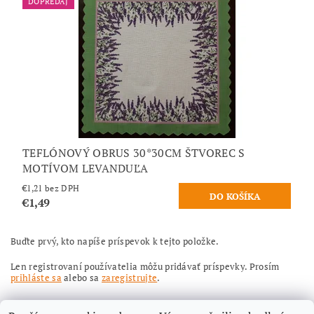
DOPREDAJ
TEFLÓNOVÝ OBRUS 30*30CM ŠTVOREC S
MOTÍVOM LEVANDUĽA
€1,21 bez DPH
€1,49
Buďte prvý, kto napíše príspevok k tejto položke.
Len registrovaní používatelia môžu pridávať príspevky. Prosím
prihláste sa
alebo sa
zaregistrujte
.