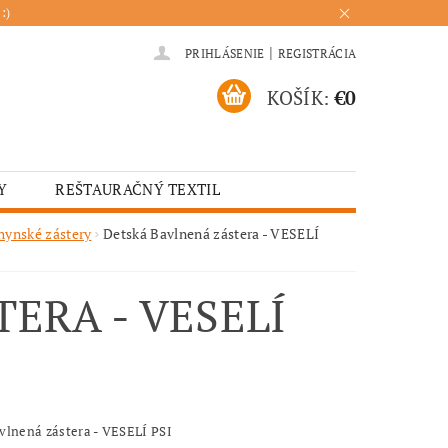
:)
|
PRIHLÁSENIE
REGISTRÁCIA
KOŠÍK:
€0
Y
REŠTAURAČNÝ TEXTIL
ADENIA
HOTELOVÝ TEXTIL
hynské zástery
Detská Bavlnená zástera - VESELÍ
ÚRENIE
KUCHYŇA
ERA - VESELÍ
vlnená zástera - VESELÍ PSI