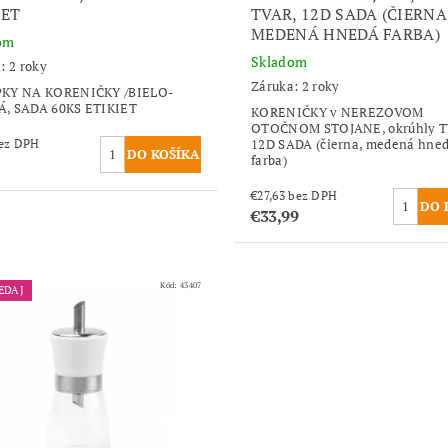
IET
TVAR, 12D SADA (ČIERNA
MEDENÁ HNEDÁ FARBA)
om
Skladom
: 2 roky
Záruka: 2 roky
KY NA KORENIČKY /BIELO-
, SADA 60KS ETIKIET
KORENIČKY v NEREZOVOM
OTOČNOM STOJANE, okrúhly T
12D SADA (čierna, medená hne
,02 bez DPH
farba)
€27,63 bez DPH
€33,99
Kód:
43407
EDAJ