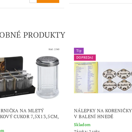
OBNÉ PRODUKTY
Kód:
2540
Tip
DOPREDAJ
RNIČKA NA MLETÝ
NÁLEPKY NA KORENIČKY
KOVÝ CUKOR 7,5X13,5CM,
V BALENÍ HNEDÉ
Skladom
om
Záruka: 2 roky