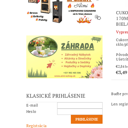
CUKO
170M
BIEL
Vypre
Cukorn
sklo/pl
Pôvod
Ušetrí
€2
€3,49
Buďte prv
KLASICKÉ PRIHLÁSENIE
Len regis
E-mail
Heslo
Registrácia