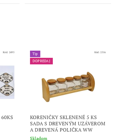
Kód:
2495
Kód:
2516
Tip
DOPREDAJ
 60KS
KORENIČKY SKLENENÉ 5 KS
SADA S DREVENÝM UZÁVEROM
A DREVENÁ POLIČKA WW
Skladom