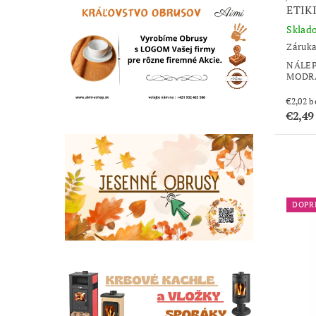
ETIK
Sklad
Záruka
NÁLEP
MODRÁ
€2
€2,49
DOPR