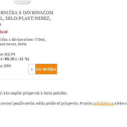
RNIČKA S DÁVKOVAČOM
L, SKLO/PLAST/NEREZ,
A
dané
ička s dávkovačom 170ml,
ast/nerez, biela
ne:
€3,99
te
:
€0,50 (–12 %)
,84 bez DPH
ý, kto napíše príspevok k tejto položke.
trovaní používatelia môžu pridávať príspevky. Prosím
prihláste sa
alebo 