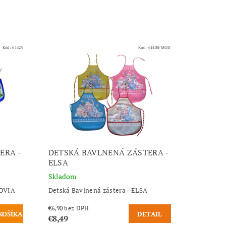
Kód:
61429
Kód:
61408/MOD
ERA -
DETSKÁ BAVLNENÁ ZÁSTERA -
ELSA
Skladom
KOVIA
Detská Bavlnená zástera - ELSA
€6,90 bez DPH
DETAIL
€8,49