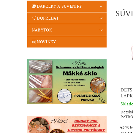
🎁 DARČEKY A SUVENÍRY
SÚV
🛒 DOPREDAJ
NÁBYTOK
🆕 NOVINKY
DETS
LAPK
Sklad
Detská
PATR
€6