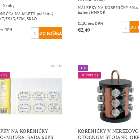
: 2 roky
NÁLEPKY NA KORENIČKY 60ks
balení HNEDÉ
NIČKA NA MLETÝ práškový
 7,5X13,5CM, SKLO
€2,02 bez DPH
€2,49
,43 bez DPH
Kód:
2501
Tip
EDAJ
DOPREDAJ
PKY NA KORENIČKY
KORENIČKY V NEREZOV
LO-MODRÁ, SADA 60KS
OTOČNOM STOJANE, OK