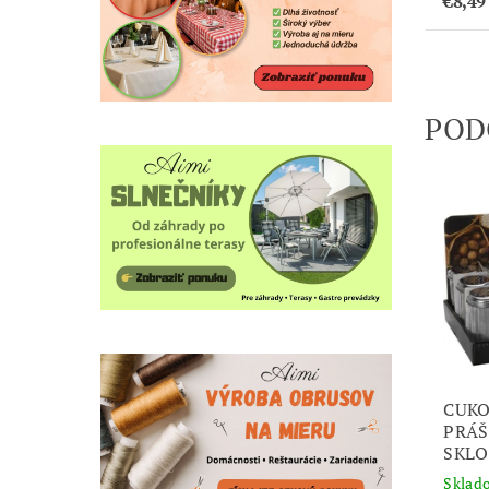
€8,49
POD
CUKO
PRÁŠ
SKLO
Sklad