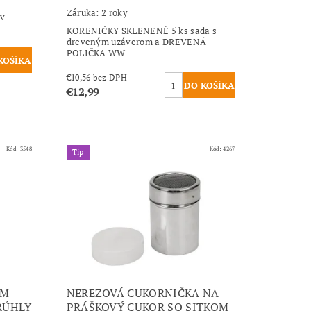
Záruka: 2 roky
 v
KORENIČKY SKLENENÉ 5 ks sada s
dreveným uzáverom a DREVENÁ
POLIČKA WW
€10,56 bez DPH
€12,99
Kód:
3548
Kód:
4267
Tip
OM
NEREZOVÁ CUKORNIČKA NA
RÚHLY
PRÁŠKOVÝ CUKOR SO SITKOM