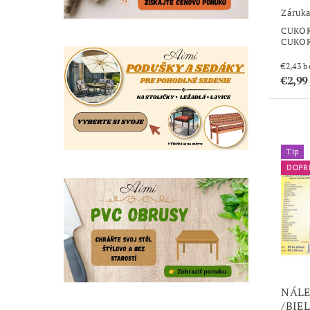
Záruka
CUKOR
CUKOR
€2
€2,99
Tip
DOPR
NÁLE
/BIE