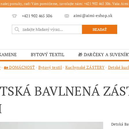
 našej ponuky, radi Vám pomôžeme, zavolajte nám: +421 902 465 506. Vaša Aimi 
aimi@aimi-eshop.sk
+421 902 465 506
 KAMENE
BYTOVÝ TEXTIL
🎁 DARČEKY A SUVENÍR
É OBRUSY
🎄 VIANOČNÝ TOVAR
🏫 ŠKOLSKÉ ZARI
v
🏡 DOMÁCNOSŤ
Bytový textil
Kuchynské ZÁSTERY
Detské kuc
ĽKONOČNÝ TOVAR
VIANOČNÉ
🟫 OBRUSY
K
TSKÁ BAVLNENÁ ZÁST
É ZARIADENIA
MOJA OBJEDNÁVKA
I
Detská Ba