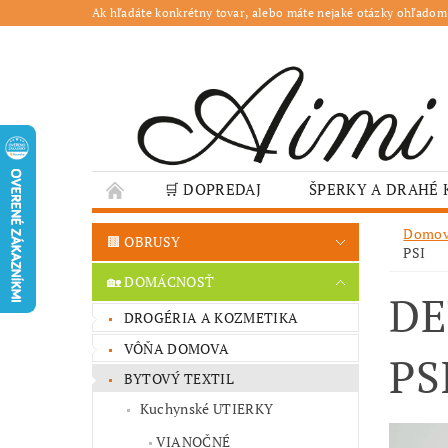
Ak hľadáte konkrétny tovar, alebo máte nejaké otázky ohľadom
🛒 DOPREDAJ
ŠPERKY A DRAHÉ
🌳 ZÁHRADA
🍽️ GASTRO
JESENN
Domo
🟫 OBRUSY
PSI
❤️ VALENTÍN – TIPY NA DARČEKY
🐣VE
🏡 DOMÁCNOSŤ
DE
GASTRO PREVÁDZKY
ŠKOLY A VEREJN
DROGÉRIA A KOZMETIKA
VÔŇA DOMOVA
PS
BYTOVÝ TEXTIL
Kuchynské UTIERKY
VIANOČNÉ