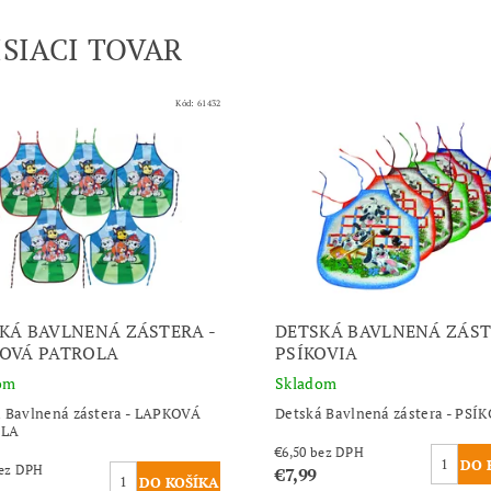
ISIACI TOVAR
Kód:
61432
KÁ BAVLNENÁ ZÁSTERA -
DETSKÁ BAVLNENÁ ZÁST
OVÁ PATROLA
PSÍKOVIA
om
Skladom
 Bavlnená zástera - LAPKOVÁ
Detská Bavlnená zástera - PSÍ
OLA
€6,50 bez DPH
,90 bez DPH
€7,99