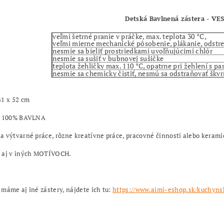
Detská Bavlnená zástera - VE
veľmi šetrné pranie v práčke, max. teplota 30 °C,
veľmi mierne mechanické pôsobenie, plákanie, odstr
nesmie sa bieliť prostriedkami uvoľňujúcimi chlór
nesmie sa sušiť v bubnovej sušičke
teplota žehličky max. 110 °C, opatrne pri žehlení s pa
nesmie sa chemicky čistiť, nesmú sa odstraňovať škv
41 x 52 cm
: 100% BAVLNA
 výtvarné práce, rôzne kreatívne práce,
pracovné činnosti alebo kerami
 aj v iných MOTÍVOCH.
máme aj iné zástery, nájdete ich tu:
https://www.aimi-eshop.sk/kuchyns