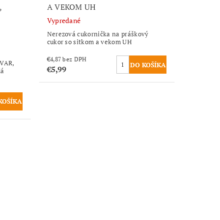
,
A VEKOM UH
Vypredané
Nerezová cukornička na práškový
cukor so sitkom a vekom UH
€4,87 bez DPH
VAR,
€5,99
dá