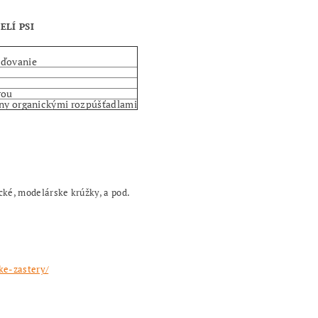
SELÍ PSI
eďovanie
rou
rny organickými rozpúšťadlami
cké, modelárske krúžky, a pod.
ke-zastery/