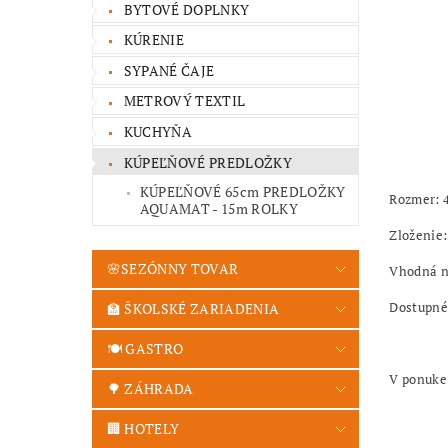
BYTOVÉ DOPLNKY
KÚRENIE
SYPANÉ ČAJE
METROVÝ TEXTIL
KUCHYŇA
KÚPEĽŇOVÉ PREDLOŽKY
KÚPEĽŇOVÉ 65cm PREDLOŽKY
Rozmer:
AQUAMAT - 15m ROLKY
Zloženie
🌸SEZÓNNY TOVAR
Vhodná na
Dostupné
🏫 ŠKOLSKÉ ZARIADENIA
🍽️ GASTRO
V ponuke 
🌳 ZÁHRADA
🏢 HOTELY