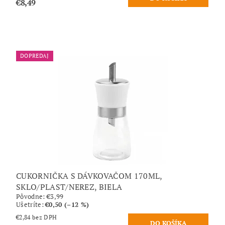
€8,49
DOPREDAJ
CUKORNIČKA S DÁVKOVAČOM 170ML,
SKLO/PLAST/NEREZ, BIELA
Pôvodne:
€3,99
Ušetríte
:
€0,50 (–12 %)
€2,84 bez DPH