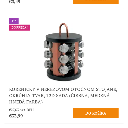
€3,49
Tip
DOPREDAJ
KORENIČKY V NEREZOVOM OTOČNOM STOJANE,
OKRÚHLY TVAR, 12D SADA (ČIERNA, MEDENÁ
HNEDÁ FARBA)
€27,63 bez DPH
€33,99