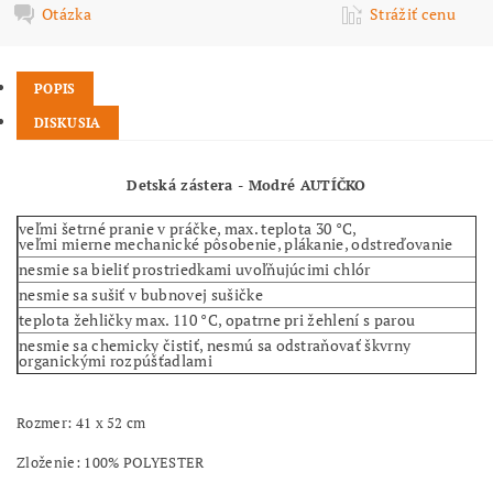
Otázka
Strážiť cenu
POPIS
DISKUSIA
Detská zástera - Modré AUTÍČKO
veľmi šetrné pranie v práčke, max. teplota 30 °C,
veľmi mierne mechanické pôsobenie, plákanie, odstreďovanie
nesmie sa bieliť prostriedkami uvoľňujúcimi chlór
nesmie sa sušiť v bubnovej sušičke
teplota žehličky max. 110 °C, opatrne pri žehlení s parou
nesmie sa chemicky čistiť, nesmú sa odstraňovať škvrny
organickými rozpúšťadlami
Rozmer:
41 x 52 cm
Zloženie: 100% POLYESTER