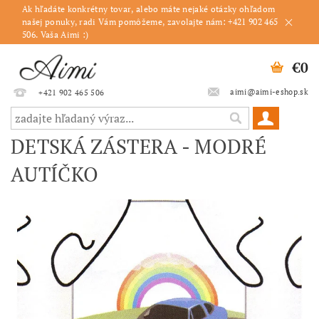
Ak hľadáte konkrétny tovar, alebo máte nejaké otázky ohľadom
našej ponuky, radi Vám pomôžeme, zavolajte nám: +421 902 465
506. Vaša Aimi :)
€0
aimi@aimi-eshop.sk
+421 902 465 506
DETSKÁ ZÁSTERA - MODRÉ
AUTÍČKO