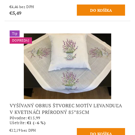
€4,46 bez DPH
€5,49
Tip
DOPREDAJ
VYŠÍVANÝ OBRUS ŠTVOREC MOTÍV LEVANDUĽA
V KVETINÁČI PRÍRODNÝ 85*85CM
Pôvodne:
€15,99
Ušetríte
:
€1 (–6 %)
€12,19 bez DPH