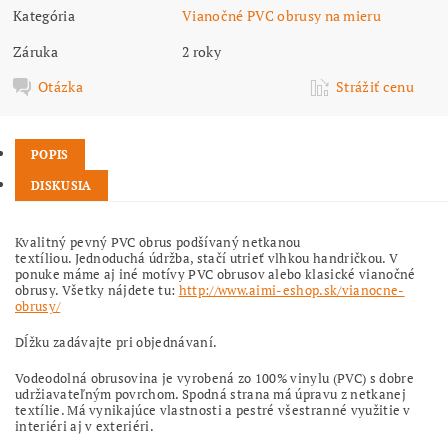
Kategória
Vianočné PVC obrusy na mieru
Záruka
2 roky
Otázka
Strážiť cenu
POPIS
DISKUSIA
Kvalitný pevný PVC obrus podšívaný netkanou
textíliou. Jednoduchá údržba, stačí utrieť vlhkou handričkou. V
ponuke máme aj iné motívy PVC obrusov alebo klasické vianočné
obrusy. Všetky nájdete tu:
http://www.aimi-eshop.sk/vianocne-
obrusy/
Dĺžku zadávajte pri objednávaní.
Vodeodolná obrusovina je vyrobená zo 100% vinylu (PVC) s dobre
udržiavateľným povrchom. Spodná strana má úpravu z netkanej
textílie. Má vynikajúce vlastnosti a pestré všestranné využitie v
interiéri aj v exteriéri.