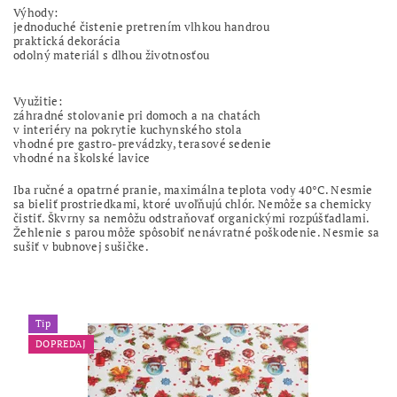
Výhody:
jednoduché čistenie pretrením vlhkou handrou
praktická dekorácia
odolný materiál s dlhou životnosťou
Využitie:
záhradné stolovanie pri domoch a na chatách
v interiéry na pokrytie kuchynského stola
vhodné pre gastro-prevádzky, terasové sedenie
vhodné na školské lavice
Iba ručné a opatrné pranie, maximálna teplota vody 40°C. Nesmie
sa bieliť prostriedkami, ktoré uvoľňujú chlór. Nemôže sa chemicky
čistiť. Škvrny sa nemôžu odstraňovať organickými rozpúšťadlami.
Žehlenie s parou môže spôsobiť nenávratné poškodenie. Nesmie sa
sušiť v bubnovej sušičke.
Tip
DOPREDAJ