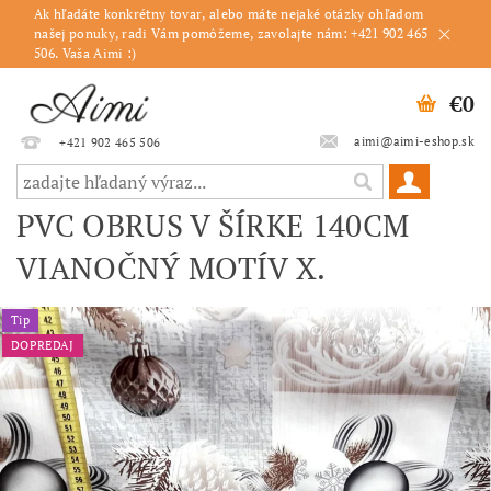
Ak hľadáte konkrétny tovar, alebo máte nejaké otázky ohľadom
našej ponuky, radi Vám pomôžeme, zavolajte nám: +421 902 465
506. Vaša Aimi :)
€0
aimi@aimi-eshop.sk
+421 902 465 506
PVC OBRUS V ŠÍRKE 140CM
VIANOČNÝ MOTÍV X.
Tip
DOPREDAJ