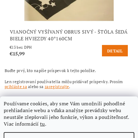
VIANOČNÝ VYŠÍVANÝ OBRUS SIVÝ - ŠTÓLA ŠEDÁ
BIELE HVIEZDY 40*160CM
€13 bez DPH
DETAIL
€15,99
Buďte prvý, kto napíše príspevok k tejto položke.
Len registrovaní používatelia môžu pridávať príspevky. Prosím
prihláste sa
alebo sa
zaregistrujte
.
Používame cookies, aby sme Vám umožnili pohodlné
prehliadanie webu a vďaka analýze prevádzky webu
neustále zlepšovali jeho funkcie, výkon a použiteľnosť.
Viac informácií
tu
.
Nájdete nás aj na Facebooku