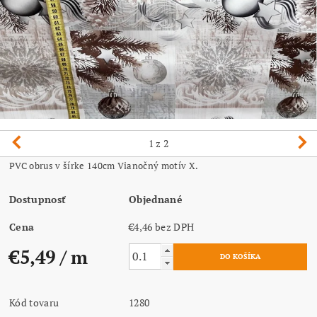
1
z 2
PVC obrus v šírke 140cm Vianočný motív X.
Dostupnosť
Objednané
Cena
€4,46 bez DPH
€5,49
/ m
Kód tovaru
1280