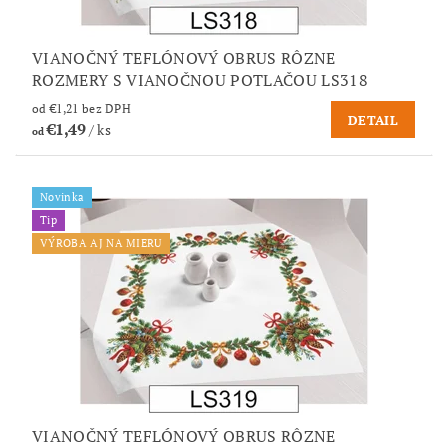
VIANOČNÝ TEFLÓNOVÝ OBRUS RÔZNE
ROZMERY S VIANOČNOU POTLAČOU LS318
od €1,21 bez DPH
DETAIL
€1,49
/ ks
od
Novinka
Tip
VÝROBA AJ NA MIERU
VIANOČNÝ TEFLÓNOVÝ OBRUS RÔZNE