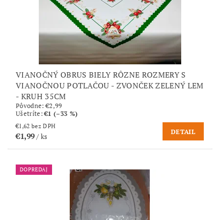
VIANOČNÝ OBRUS BIELY RÔZNE ROZMERY S
VIANOČNOU POTLAČOU - ZVONČEK ZELENÝ LEM
- KRUH 35CM
Pôvodne:
€2,99
Ušetríte
:
€1 (–33 %)
€1,62 bez DPH
DETAIL
€1,99
/ ks
DOPREDAJ