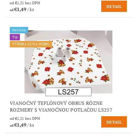
od €1,21 bez DPH
DETAIL
€1,49
/ ks
od
Novinka
Tip
VÝROBA AJ NA MIERU
VIANOČNÝ TEFLÓNOVÝ OBRUS RÔZNE
ROZMERY S VIANOČNOU POTLAČOU LS257
od €1,21 bez DPH
DETAIL
€1,49
/ ks
od