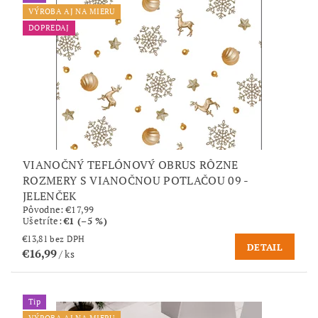
VÝROBA AJ NA MIERU
DOPREDAJ
VIANOČNÝ TEFLÓNOVÝ OBRUS RÔZNE
ROZMERY S VIANOČNOU POTLAČOU 09 -
JELENČEK
Pôvodne:
€17,99
Ušetríte
:
€1 (–5 %)
€13,81 bez DPH
DETAIL
€16,99
/ ks
Tip