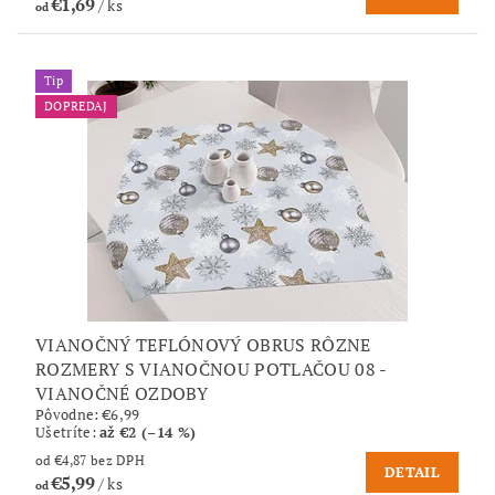
€1,69
/ ks
od
Tip
DOPREDAJ
VIANOČNÝ TEFLÓNOVÝ OBRUS RÔZNE
ROZMERY S VIANOČNOU POTLAČOU 08 -
VIANOČNÉ OZDOBY
Pôvodne:
€6,99
Ušetríte
:
až €2 (–14 %)
od €4,87 bez DPH
DETAIL
€5,99
/ ks
od