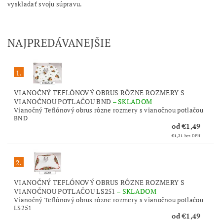
vyskladať svoju súpravu.
NAJPREDÁVANEJŠIE
1.
VIANOČNÝ TEFLÓNOVÝ OBRUS RÔZNE ROZMERY S
VIANOČNOU POTLAČOU BND
–
SKLADOM
Vianočný Teflónový obrus rôzne rozmery s vianočnou potlačou
BND
od €1,49
€1,21
bez DPH
2.
VIANOČNÝ TEFLÓNOVÝ OBRUS RÔZNE ROZMERY S
VIANOČNOU POTLAČOU LS251
–
SKLADOM
Vianočný Teflónový obrus rôzne rozmery s vianočnou potlačou
LS251
od €1,49