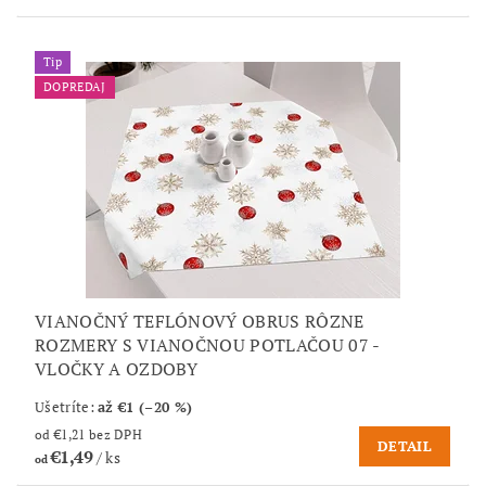
Tip
DOPREDAJ
VIANOČNÝ TEFLÓNOVÝ OBRUS RÔZNE
ROZMERY S VIANOČNOU POTLAČOU 07 -
VLOČKY A OZDOBY
Ušetríte
:
až €1 (–20 %)
od €1,21 bez DPH
DETAIL
€1,49
/ ks
od