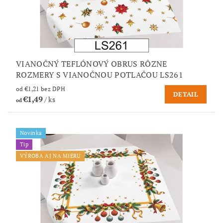
VIANOČNÝ TEFLÓNOVÝ OBRUS RÔZNE
ROZMERY S VIANOČNOU POTLAČOU LS261
od €1,21 bez DPH
DETAIL
€1,49
/ ks
od
Novinka
Tip
VÝROBA AJ NA MIERU