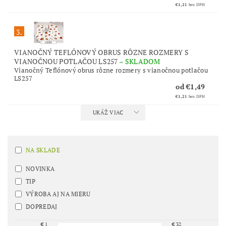
€1,21
bez DPH
3.
VIANOČNÝ TEFLÓNOVÝ OBRUS RÔZNE ROZMERY S
VIANOČNOU POTLAČOU LS257
–
SKLADOM
Vianočný Teflónový obrus rôzne rozmery s vianočnou potlačou
LS257
od €1,49
€1,21
bez DPH
UKÁŽ VIAC
NA SKLADE
NOVINKA
TIP
VÝROBA AJ NA MIERU
DOPREDAJ
€
1
€
32