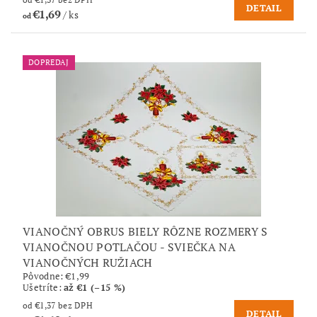
DETAIL
€1,69
/ ks
od
DOPREDAJ
VIANOČNÝ OBRUS BIELY RÔZNE ROZMERY S
VIANOČNOU POTLAČOU - SVIEČKA NA
VIANOČNÝCH RUŽIACH
Pôvodne:
€1,99
Ušetríte
:
až €1 (–15 %)
od €1,37 bez DPH
DETAIL