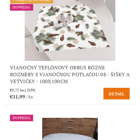
VÝROBA AJ NA MIERU
DOPREDAJ
VIANOČNÝ TEFLÓNOVÝ OBRUS RÔZNE
ROZMERY S VIANOČNOU POTLAČOU 08 - ŠIŠKY A
VETVIČKY - 100X100CM
€9,75 bez DPH
DETAIL
€11,99
/ ks
DOPREDAJ