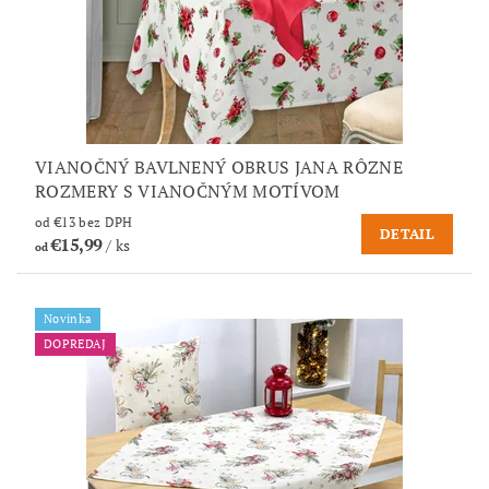
VIANOČNÝ BAVLNENÝ OBRUS JANA RÔZNE
ROZMERY S VIANOČNÝM MOTÍVOM
od €13 bez DPH
DETAIL
€15,99
/ ks
od
Novinka
DOPREDAJ