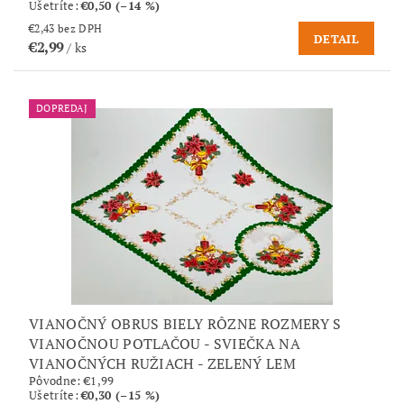
Ušetríte
:
€0,50 (–14 %)
€2,43 bez DPH
DETAIL
€2,99
/ ks
DOPREDAJ
VIANOČNÝ OBRUS BIELY RÔZNE ROZMERY S
VIANOČNOU POTLAČOU - SVIEČKA NA
VIANOČNÝCH RUŽIACH - ZELENÝ LEM
Pôvodne:
€1,99
Ušetríte
:
€0,30 (–15 %)