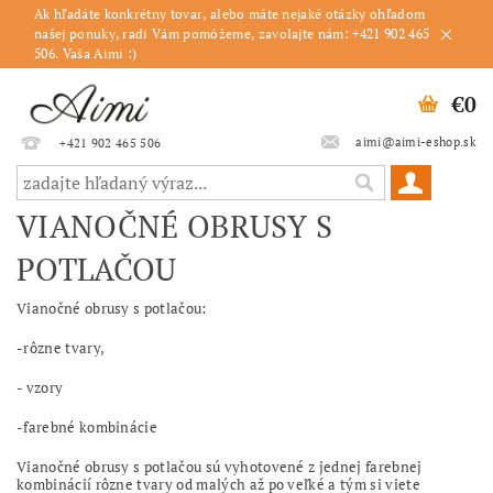
Ak hľadáte konkrétny tovar, alebo máte nejaké otázky ohľadom
našej ponuky, radi Vám pomôžeme, zavolajte nám: +421 902 465
506. Vaša Aimi :)
€0
aimi@aimi-eshop.sk
+421 902 465 506
VIANOČNÉ OBRUSY S
POTLAČOU
Vianočné obrusy s potlačou:
-rôzne tvary,
- vzory
-farebné kombinácie
Vianočné obrusy s potlačou sú vyhotovené z jednej farebnej
kombinácií rôzne tvary od malých až po veľké a tým si viete