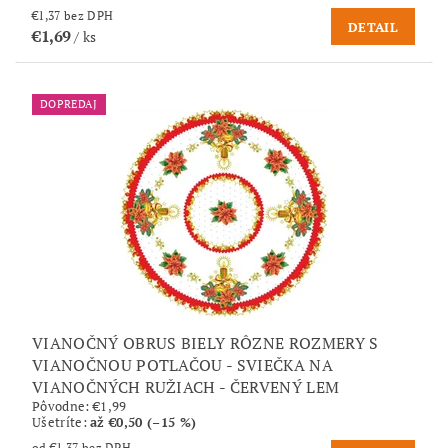
€1,37 bez DPH
DETAIL
€1,69
/ ks
DOPREDAJ
VIANOČNÝ OBRUS BIELY RÔZNE ROZMERY S
VIANOČNOU POTLAČOU - SVIEČKA NA
VIANOČNÝCH RUŽIACH - ČERVENÝ LEM
Pôvodne:
€1,99
Ušetríte
:
až €0,50 (–15 %)
od €1,37 bez DPH