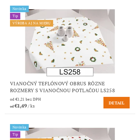
Novinka
Tip
VÝROBA AJ NA MIERU
VIANOČNÝ TEFLÓNOVÝ OBRUS RÔZNE
ROZMERY S VIANOČNOU POTLAČOU LS258
od €1,21 bez DPH
DETAIL
€1,49
/ ks
od
Novinka
Tip