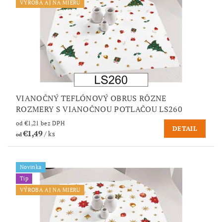
VÝROBA AJ NA MIERU
VIANOČNÝ TEFLÓNOVÝ OBRUS RÔZNE
ROZMERY S VIANOČNOU POTLAČOU LS260
od €1,21 bez DPH
DETAIL
€1,49
/ ks
od
Novinka
Tip
VÝROBA AJ NA MIERU