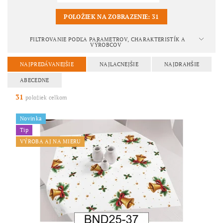
POLOŽIEK NA ZOBRAZENIE:
31
FILTROVANIE PODĽA PARAMETROV, CHARAKTERISTÍK A
VÝROBCOV
NAJPREDÁVANEJŠIE
NAJLACNEJŠIE
NAJDRAHŠIE
ABECEDNE
31
položiek celkom
Novinka
Tip
VÝROBA AJ NA MIERU