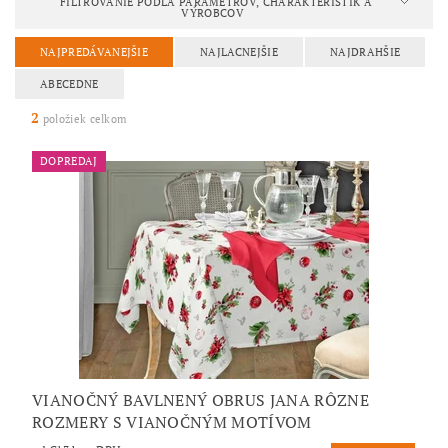
FILTROVANIE PODĽA PARAMETROV, CHARAKTERISTÍK A
VÝROBCOV
NAJPREDÁVANEJŠIE
NAJLACNEJŠIE
NAJDRAHŠIE
ABECEDNE
2
položiek celkom
DOPREDAJ
VIANOČNÝ BAVLNENÝ OBRUS JANA RÔZNE
ROZMERY S VIANOČNÝM MOTÍVOM