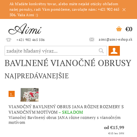
Ak hľadáte konkrétny tovar, alebo máte nejaké otázky ohľadom
našej ponuky, radi Vám pomôžeme, zavolajte nám: +421 902 465
506. Vaša Aimi :)
€0
aimi@aimi-eshop.sk
+421 902 465 506
BAVLNENÉ VIANOČNÉ OBRUSY
NAJPREDÁVANEJŠIE
1.
VIANOČNÝ BAVLNENÝ OBRUS JANA RÔZNE ROZMERY S
VIANOČNÝM MOTÍVOM
–
SKLADOM
Vianočný Bavlnený obrus JANA rôzne rozmery s vianočným
motívom
od €15,99
€13
bez DPH