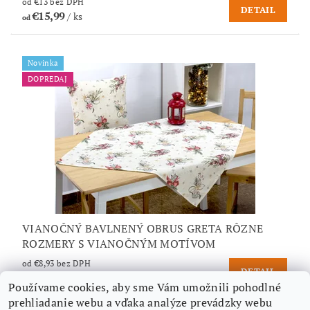
od €13 bez DPH
DETAIL
€15,99
/ ks
od
Novinka
DOPREDAJ
VIANOČNÝ BAVLNENÝ OBRUS GRETA RÔZNE
ROZMERY S VIANOČNÝM MOTÍVOM
od €8,93 bez DPH
DETAIL
€10,99
/ ks
od
Používame cookies, aby sme Vám umožnili pohodlné
prehliadanie webu a vďaka analýze prevádzky webu