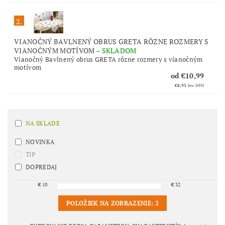
2.
VIANOČNÝ BAVLNENÝ OBRUS GRETA RÔZNE ROZMERY S
VIANOČNÝM MOTÍVOM
–
SKLADOM
Vianočný Bavlnený obrus GRETA rôzne rozmery s vianočným
motívom
od €10,99
€8,93
bez DPH
NA SKLADE
NOVINKA
TIP
DOPREDAJ
€
10
€
32
POLOŽIEK NA ZOBRAZENIE:
2