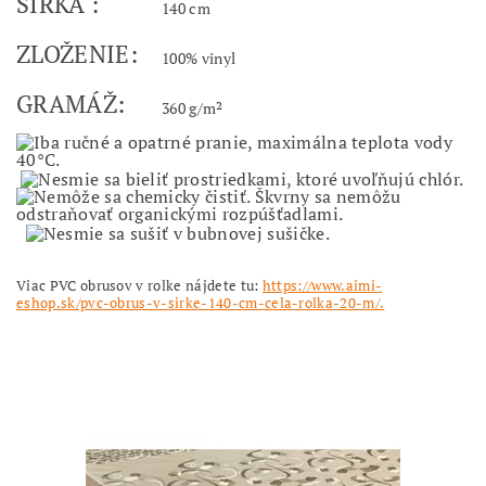
ŠÍRKA :
140 cm
ZLOŽENIE:
100% vinyl
GRAMÁŽ:
360 g/m²
Viac PVC obrusov v rolke nájdete tu:
https://www.aimi-
eshop.sk/pvc-obrus-v-sirke-140-cm-cela-rolka-20-m/.