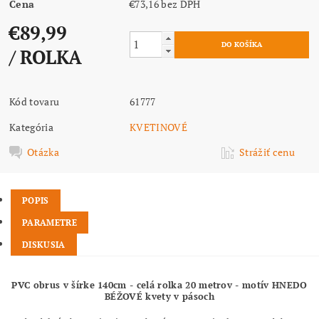
Cena
€73,16 bez DPH
€89,99
/ ROLKA
Kód tovaru
61777
Kategória
KVETINOVÉ
Otázka
Strážiť cenu
POPIS
PARAMETRE
DISKUSIA
PVC obrus v šírke 140cm - celá rolka 20 metrov - motív HNEDO
BÉŽOVÉ kvety v pásoch