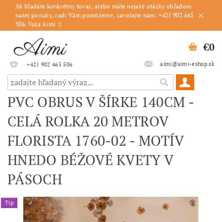
Ak hľadáte konkrétny tovar, alebo máte nejaké otázky ohľadom
našej ponuky, radi Vám pomôžeme, zavolajte nám: +421 902 465
506. Vaša Aimi :)
€0
aimi@aimi-eshop.sk
+421 902 465 506
PVC OBRUS V ŠÍRKE 140CM -
CELÁ ROLKA 20 METROV
FLORISTA 1760-02 - MOTÍV
HNEDO BÉŽOVÉ KVETY V
PÁSOCH
Tip