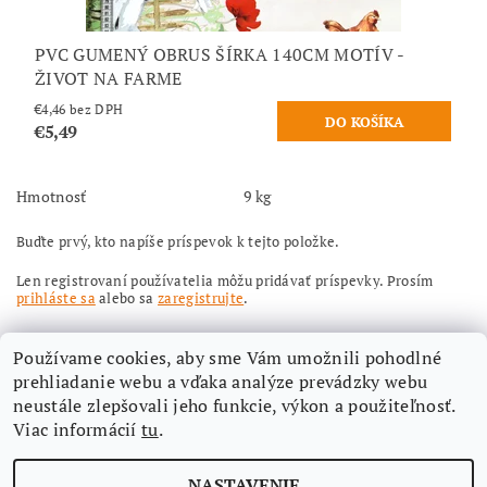
PVC GUMENÝ OBRUS ŠÍRKA 140CM MOTÍV -
ŽIVOT NA FARME
€4,46 bez DPH
€5,49
Hmotnosť
9 kg
Buďte prvý, kto napíše príspevok k tejto položke.
Len registrovaní používatelia môžu pridávať príspevky. Prosím
prihláste sa
alebo sa
zaregistrujte
.
Používame cookies, aby sme Vám umožnili pohodlné
prehliadanie webu a vďaka analýze prevádzky webu
neustále zlepšovali jeho funkcie, výkon a použiteľnosť.
Viac informácií
tu
.
Nájdete nás aj na Facebooku
NASTAVENIE