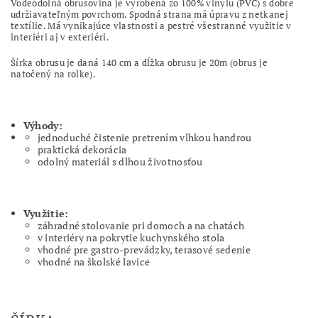
Vodeodolná obrusovina je vyrobená zo 100% vinylu (PVC) s dobre
udržiavateľným povrchom. Spodná strana má úpravu z netkanej
textílie. Má vynikajúce vlastnosti a pestré všestranné využitie v
interiéri aj v exteriéri.
Šírka obrusu je daná 140 cm a dĺžka obrusu je 20m (obrus je
natočený na rolke).
Výhody:
jednoduché čistenie pretrením vlhkou handrou
praktická dekorácia
odolný materiál s dlhou životnosťou
Využitie:
záhradné stolovanie pri domoch a na chatách
v interiéry na pokrytie kuchynského stola
vhodné pre gastro-prevádzky, terasové sedenie
vhodné na školské lavice