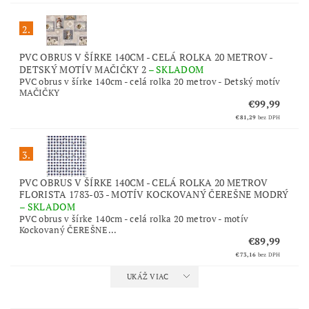
2.
PVC OBRUS V ŠÍRKE 140CM - CELÁ ROLKA 20 METROV -
DETSKÝ MOTÍV MAČIČKY 2
–
SKLADOM
PVC obrus v šírke 140cm - celá rolka 20 metrov - Detský motív
MAČIČKY
€99,99
€81,29
bez DPH
3.
PVC OBRUS V ŠÍRKE 140CM - CELÁ ROLKA 20 METROV
FLORISTA 1783-03 - MOTÍV KOCKOVANÝ ČEREŠNE MODRÝ
–
SKLADOM
PVC obrus v šírke 140cm - celá rolka 20 metrov - motív
Kockovaný ČEREŠNE...
€89,99
€73,16
bez DPH
UKÁŽ VIAC