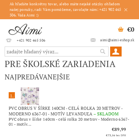
Ak hľadáte konkrétny tovar, alebo máte nejaké otázky ohľadom
našej ponuky, radi Vám pomôžeme, zavolajte nám: +421 902 465
506. Vaša Aimi :)
€0
aimi@aimi-eshop.sk
+421 902 465 506
PRE ŠKOLSKÉ ZARIADENIA
NAJPREDÁVANEJŠIE
1.
PVC OBRUS V ŠÍRKE 140CM - CELÁ ROLKA 20 METROV -
MODERNO 6367-01 - MOTÍV LEVANDUĽA
–
SKLADOM
PVC obrus v šírke 140cm - celá rolka 20 metrov - Moderno 6367-
01 - motív...
€89,99
€73,16
bez DPH