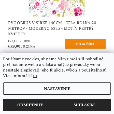
PVC OBRUS V ŠÍRKE 140CM - CELÁ ROLKA 20
METROV - MODERNO 6223 - MOTÍV PESTRÝ
KVIETKY
€73,16 bez DPH
€89,99
/ ROLKA
Používame cookies, aby sme Vám umožnili pohodlné
prehliadanie webu a vďaka analýze prevádzky webu
Novinka
neustále zlepšovali jeho funkcie, výkon a použiteľnosť.
Viac informácií
tu
.
NASTAVENIE
ODMIETNUŤ
SÚHLASÍM