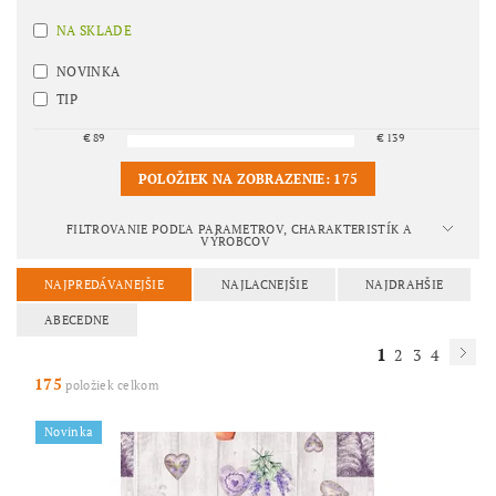
NA SKLADE
NOVINKA
TIP
€
89
€
139
POLOŽIEK NA ZOBRAZENIE:
175
FILTROVANIE PODĽA PARAMETROV, CHARAKTERISTÍK A
VÝROBCOV
NAJPREDÁVANEJŠIE
NAJLACNEJŠIE
NAJDRAHŠIE
ABECEDNE
1
2
3
4
175
položiek celkom
Novinka