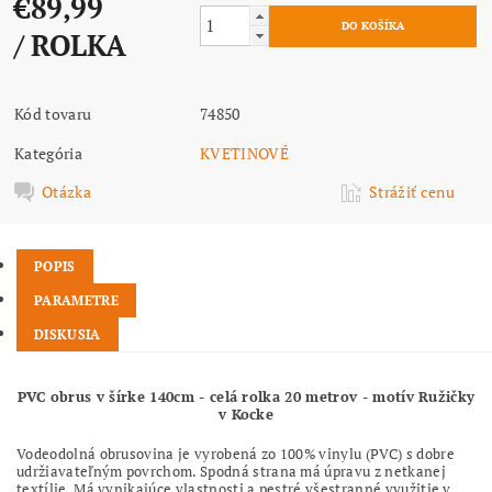
€89,99
/ ROLKA
Kód tovaru
74850
Kategória
KVETINOVÉ
Otázka
Strážiť cenu
POPIS
PARAMETRE
DISKUSIA
PVC obrus v šírke 140cm - celá rolka 20 metrov - motív Ružičky
v Kocke
Vodeodolná obrusovina je vyrobená zo 100% vinylu (PVC) s dobre
udržiavateľným povrchom. Spodná strana má úpravu z netkanej
textílie. Má vynikajúce vlastnosti a pestré všestranné využitie v