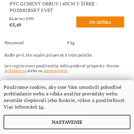
PVC GUMENÝ OBRUS 140CM V ŠÍRKE -
PODMORSKÝ SVET
€4,46 bez DPH
€5,49
Hmotnosť
9 kg
Buďte prvý, kto napíše príspevok k tejto položke.
Len registrovaní používatelia môžu pridávať príspevky. Prosím
prihláste sa
alebo sa
zaregistrujte
.
Používame cookies, aby sme Vám umožnili pohodlné
prehliadanie webu a vďaka analýze prevádzky webu
neustále zlepšovali jeho funkcie, výkon a použiteľnosť.
Viac informácií
tu
.
Nájdete nás aj na Facebooku
NASTAVENIE
Upraviť nastavenie cookies
2026 ©
Aimi-eshop
, všetky práva vyhradené