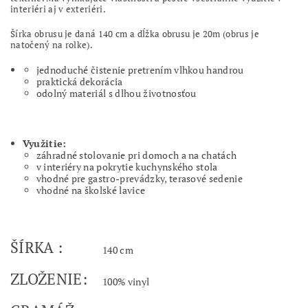
interiéri aj v exteriéri.
Šírka obrusu je daná 140 cm a dĺžka obrusu je 20m (obrus je
natočený na rolke).
jednoduché čistenie pretrením vlhkou handrou
praktická dekorácia
odolný materiál s dlhou životnosťou
Využitie:
záhradné stolovanie pri domoch a na chatách
v interiéry na pokrytie kuchynského stola
vhodné pre gastro-prevádzky, terasové sedenie
vhodné na školské lavice
ŠÍRKA :
140 cm
ZLOŽENIE:
100% vinyl