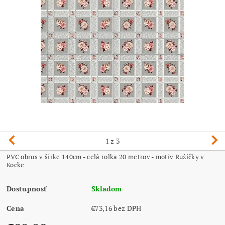
1
z 3
PVC obrus v šírke 140cm - celá rolka 20 metrov - motív Ružičky v
Kocke
Dostupnosť
Skladom
Cena
€73,16 bez DPH