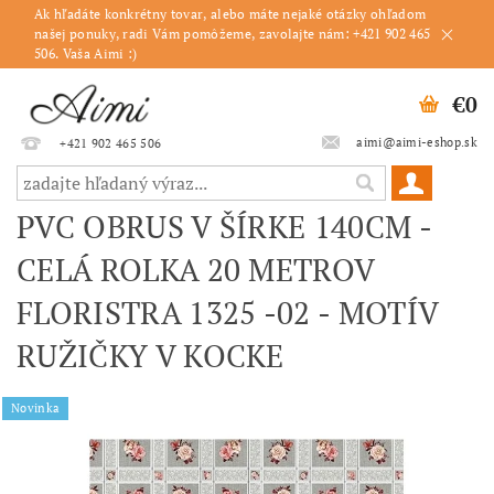
Ak hľadáte konkrétny tovar, alebo máte nejaké otázky ohľadom
našej ponuky, radi Vám pomôžeme, zavolajte nám: +421 902 465
506. Vaša Aimi :)
€0
aimi@aimi-eshop.sk
+421 902 465 506
PVC OBRUS V ŠÍRKE 140CM -
CELÁ ROLKA 20 METROV
FLORISTRA 1325 -02 - MOTÍV
RUŽIČKY V KOCKE
Novinka