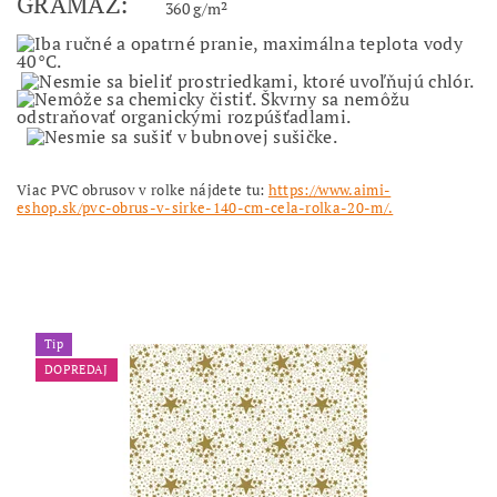
GRAMÁŽ:
360 g/m²
Viac PVC obrusov v rolke nájdete tu:
https://www.aimi-
eshop.sk/pvc-obrus-v-sirke-140-cm-cela-rolka-20-m/.
Tip
DOPREDAJ