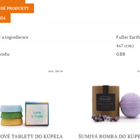
NÉ PRODUKTY
SIA
y a ingredience
Fuller Eart
4x7 (cm)
vodu
GBR
Kód:
CBF-04
K
OVÉ TABLETY DO KÚPEĽA
ŠUMIVÁ BOMBA DO KÚPE