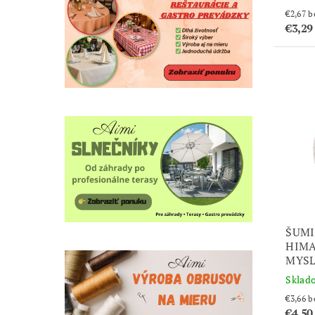
€2
€3,29
ŠUMI
HIMA
MYSL
Sklad
€3
€4,50