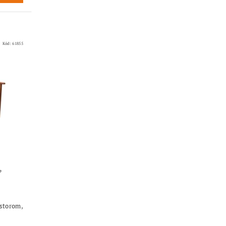
Kód:
61855
,
storom,