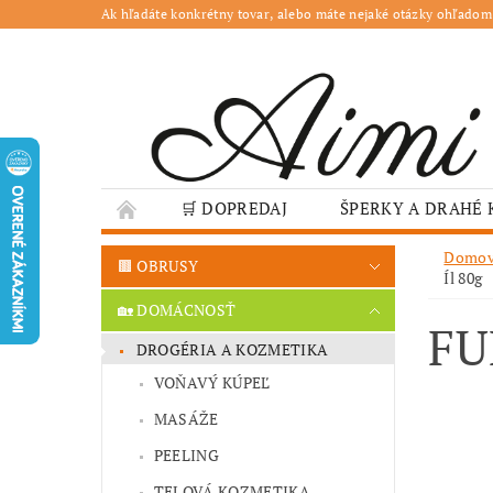
Ak hľadáte konkrétny tovar, alebo máte nejaké otázky ohľadom
🛒 DOPREDAJ
ŠPERKY A DRAHÉ
🌳 ZÁHRADA
🍽️ GASTRO
JESENN
Domo
🟫 OBRUSY
Íl 80g
❤️ VALENTÍN – TIPY NA DARČEKY
🐣VE
🏡 DOMÁCNOSŤ
FU
GASTRO PREVÁDZKY
ŠKOLY A VEREJN
DROGÉRIA A KOZMETIKA
VOŇAVÝ KÚPEĽ
MASÁŽE
PEELING
TELOVÁ KOZMETIKA