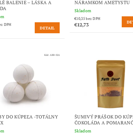
LÉ BALENIE – LÁSKA A
NÁRAMKOM AMETYSTU
VDA
Skladom
om
€10,35 bez DPH
DE
€12,73
,18 bez DPH
DETAIL
Kód:
ABB-02A
Y DO KÚPEĽA -TOTÁLNY
ŠUMIVÝ PRÁŠOK DO KÚP
OX
ČOKOLÁDA A POMARANČ
om
Skladom