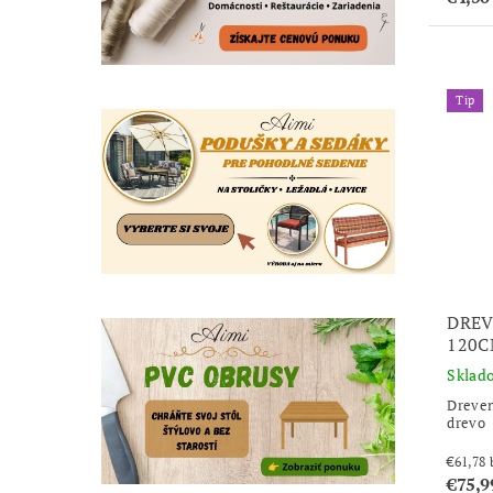
Tip
DREV
120C
Sklad
Dreve
drevo
€75,9