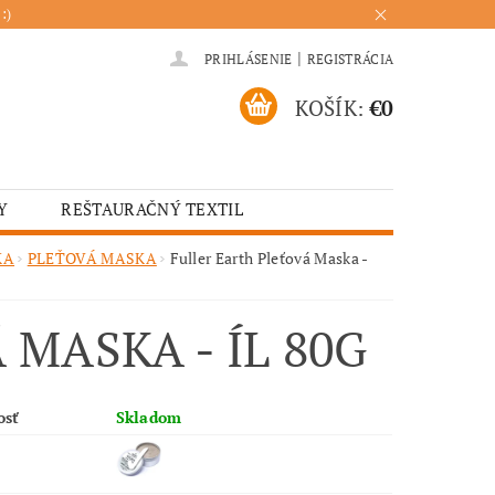
:)
|
PRIHLÁSENIE
REGISTRÁCIA
KOŠÍK:
€0
Y
REŠTAURAČNÝ TEXTIL
ADENIA
HOTELOVÝ TEXTIL
KA
PLEŤOVÁ MASKA
Fuller Earth Pleťová Maska -
ÚRENIE
KUCHYŇA
MASKA - ÍL 80G
osť
Skladom