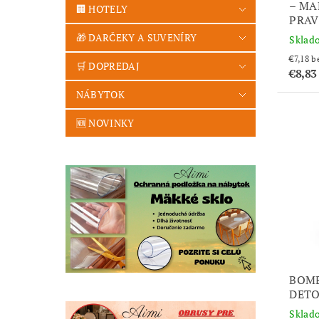
– MA
🏢 HOTELY
PRA
🎁 DARČEKY A SUVENÍRY
Sklad
€7
🛒 DOPREDAJ
€8,83
NÁBYTOK
🆕 NOVINKY
BOMB
DET
Sklad