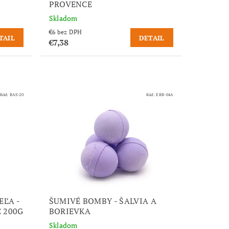
PROVENCE
Skladom
€6 bez DPH
TAIL
DETAIL
€7,38
Kód:
BAS-20
Kód:
EBB-04A
EĽA -
ŠUMIVÉ BOMBY - ŠALVIA A
 200G
BORIEVKA
Skladom