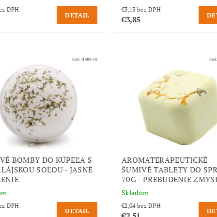
,67 bez DPH
€3,13 bez DPH
DETAIL
DE
€3,85
Kód:
HSBB-02
Kód
VÉ BOMBY DO KÚPEĽA S
AROMATERAPEUTICKÉ
LÁJSKOU SOĽOU - JASNÉ
ŠUMIVÉ TABLETY DO SP
ENIE
70G - PREBUDENIE ZMYS
om
Skladom
,66 bez DPH
€2,04 bez DPH
DETAIL
DE
€2,51