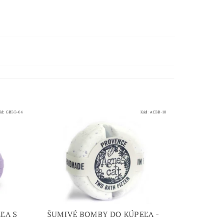
h
ód:
GBBB-04
Kód:
ACBB-10
ĽA S
ŠUMIVÉ BOMBY DO KÚPEĽA -