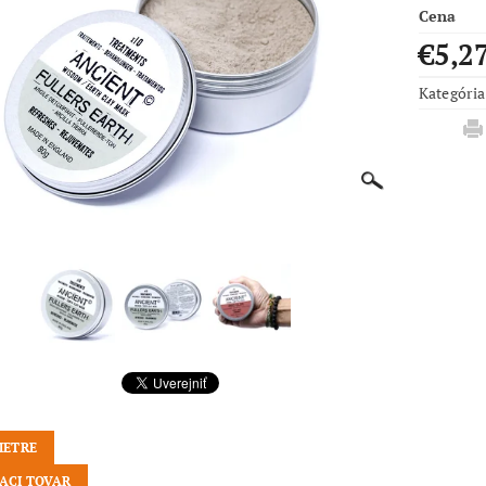
Cena
€5,2
Kategória
METRE
IACI TOVAR