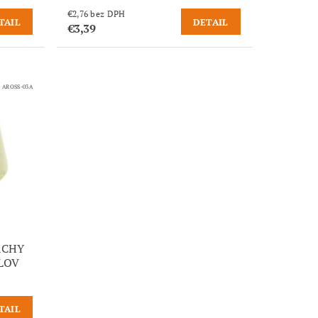
€2,76 bez DPH
TAIL
DETAIL
€3,39
:
AROSS-03A
RCHY
LOV
TAIL