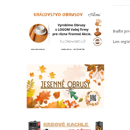
Buďte prv
Len regis