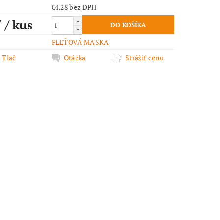
€4,28 bez DPH
7
/ kus
PLEŤOVÁ MASKA
Tlač
Otázka
Strážiť cenu