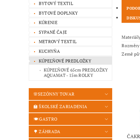
BYTOVÝ TEXTIL
PODOB
BYTOVÉ DOPLNKY
DISKU
KÚRENIE
SYPANÉ ČAJE
Materiál
METROVÝ TEXTIL
Rozměry
KUCHYŇA
Země pů
KÚPEĽŇOVÉ PREDLOŽKY
KÚPEĽŇOVÉ 65cm PREDLOŽKY
AQUAMAT - 15m ROLKY
🌸SEZÓNNY TOVAR
🏫 ŠKOLSKÉ ZARIADENIA
🍽️ GASTRO
🌳 ZÁHRADA
ČAKR