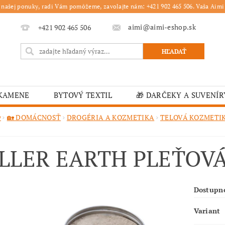
 našej ponuky, radi Vám pomôžeme, zavolajte nám: +421 902 465 506. Vaša Aimi 
aimi@aimi-eshop.sk
+421 902 465 506
 KAMENE
BYTOVÝ TEXTIL
🎁 DARČEKY A SUVENÍR
É OBRUSY
🎄 VIANOČNÝ TOVAR
🏫 ŠKOLSKÉ ZARI
v
🏡 DOMÁCNOSŤ
DROGÉRIA A KOZMETIKA
TELOVÁ KOZMETI
ĽKONOČNÝ TOVAR
VIANOČNÉ
🟫 OBRUSY
K
LLER EARTH PLEŤOVÁ 
É ZARIADENIA
MOJA OBJEDNÁVKA
Dostupn
Variant