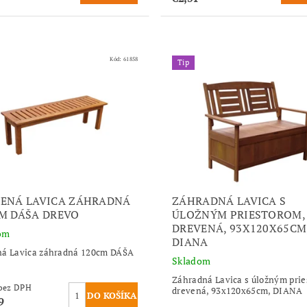
Kód:
61858
Tip
ENÁ LAVICA ZÁHRADNÁ
ZÁHRADNÁ LAVICA S
M DÁŠA DREVO
ÚLOŽNÝM PRIESTOROM,
DREVENÁ, 93X120X65CM
om
DIANA
ná Lavica záhradná 120cm DÁŠA
Skladom
Záhradná Lavica s úložným prie
€61,78 bez DPH
drevená, 93x120x65cm, DIANA
9