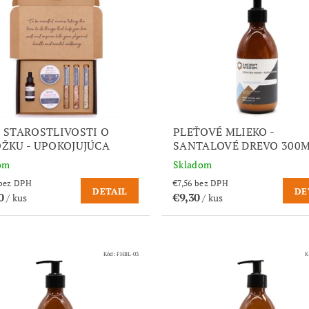
 STAROSTLIVOSTI O
PLEŤOVÉ MLIEKO -
ŽKU - UPOKOJUJÚCA
SANTALOVÉ DREVO 300
om
Skladom
€28,05 bez DPH
€7,56 bez DPH
DETAIL
DE
50
€9,30
/ kus
/ kus
Kód:
FHBL-03
K