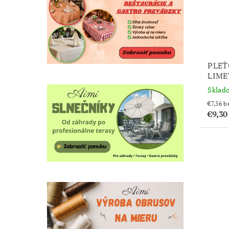
PLEŤ
LIME
Sklad
€7
€9,3