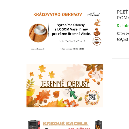
PLEŤ
POMA
Sklad
€7
€9,3