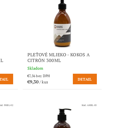
PLEŤOVÉ MLIEKO - KOKOS A
ML
CITRÓN 300ML
Skladom
€7,56 bez DPH
TAIL
DETAIL
€9,30
/ kus
ód:
FHBL-02
Kód:
AHBL-05