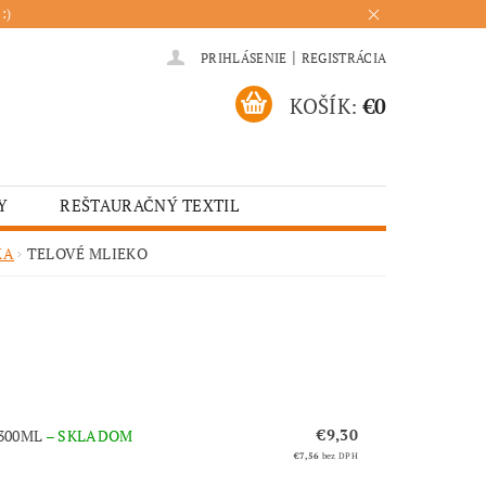
:)
|
PRIHLÁSENIE
REGISTRÁCIA
KOŠÍK:
€0
Y
REŠTAURAČNÝ TEXTIL
ADENIA
HOTELOVÝ TEXTIL
KA
TELOVÉ MLIEKO
ÚRENIE
KUCHYŇA
€9,30
 300ML
–
SKLADOM
€7,56
bez DPH