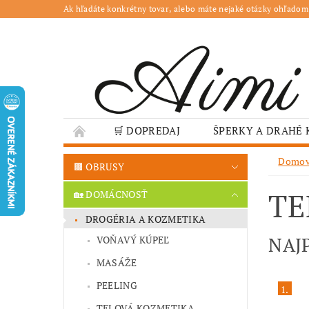
Ak hľadáte konkrétny tovar, alebo máte nejaké otázky ohľadom
🛒 DOPREDAJ
ŠPERKY A DRAHÉ
🌳 ZÁHRADA
🍽️ GASTRO
JESENN
Domo
🟫 OBRUSY
❤️ VALENTÍN – TIPY NA DARČEKY
🐣VE
TE
🏡 DOMÁCNOSŤ
GASTRO PREVÁDZKY
ŠKOLY A VEREJN
DROGÉRIA A KOZMETIKA
NAJ
VOŇAVÝ KÚPEĽ
MASÁŽE
PEELING
1.
TELOVÁ KOZMETIKA