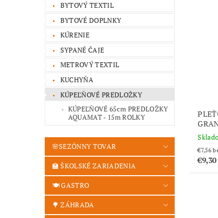
BYTOVÝ TEXTIL
BYTOVÉ DOPLNKY
KÚRENIE
SYPANÉ ČAJE
METROVÝ TEXTIL
KUCHYŇA
KÚPEĽŇOVÉ PREDLOŽKY
KÚPEĽŇOVÉ 65cm PREDLOŽKY
PLEŤ
AQUAMAT - 15m ROLKY
GRAN
Sklad
🌸SEZÓNNY TOVAR
€7
€9,3
🏫 ŠKOLSKÉ ZARIADENIA
🍽️ GASTRO
🌳 ZÁHRADA