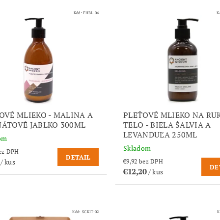
Kód:
FHBL-04
K
OVÉ MLIEKO - MALINA A
PLEŤOVÉ MLIEKO NA RU
ÁTOVÉ JABLKO 300ML
TELO - BIELA ŠALVIA A
LEVANDUĽA 250ML
om
Skladom
,56 bez DPH
DETAIL
0
/ kus
€9,92 bez DPH
DE
€12,20
/ kus
Kód:
SCKIT-02
K