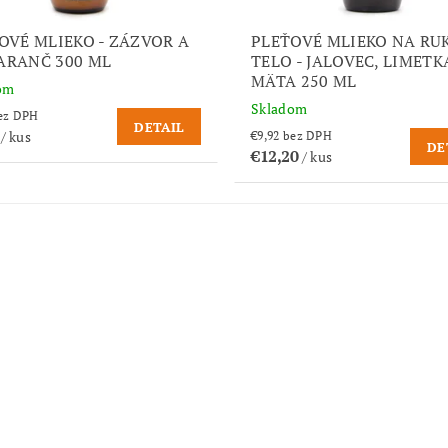
OVÉ MLIEKO - ZÁZVOR A
PLEŤOVÉ MLIEKO NA RU
RANČ 300 ML
TELO - JALOVEC, LIMETK
MÄTA 250 ML
om
Skladom
,56 bez DPH
DETAIL
0
/ kus
€9,92 bez DPH
DE
€12,20
/ kus