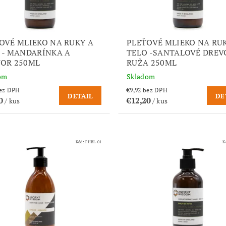
OVÉ MLIEKO NA RUKY A
PLEŤOVÉ MLIEKO NA RU
 - MANDARÍNKA A
TELO -SANTALOVÉ DREV
OR 250ML
RUŽA 250ML
om
Skladom
,92 bez DPH
€9,92 bez DPH
DETAIL
DE
20
€12,20
/ kus
/ kus
Kód:
FHBL-01
K