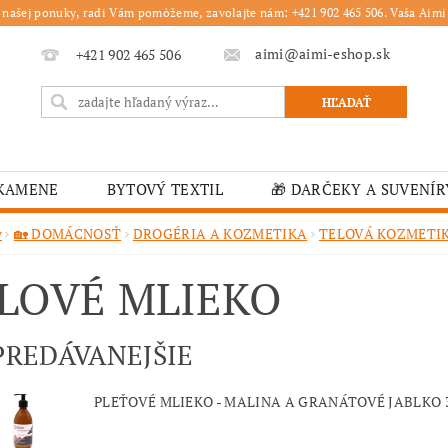
 našej ponuky, radi Vám pomôžeme, zavolajte nám: +421 902 465 506. Vaša Aimi 
aimi@aimi-eshop.sk
+421 902 465 506
 KAMENE
BYTOVÝ TEXTIL
🎁 DARČEKY A SUVENÍR
É OBRUSY
🎄 VIANOČNÝ TOVAR
🏫 ŠKOLSKÉ ZARI
v
🏡 DOMÁCNOSŤ
DROGÉRIA A KOZMETIKA
TELOVÁ KOZMETI
ĽKONOČNÝ TOVAR
VIANOČNÉ
🟫 OBRUSY
K
LOVÉ MLIEKO
É ZARIADENIA
MOJA OBJEDNÁVKA
PREDÁVANEJŠIE
PLEŤOVÉ MLIEKO - MALINA A GRANÁTOVÉ JABLKO