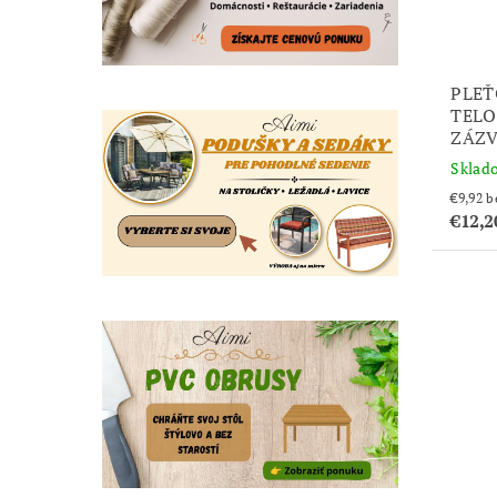
PLEŤ
TELO
ZÁZV
Sklad
€9
€12,