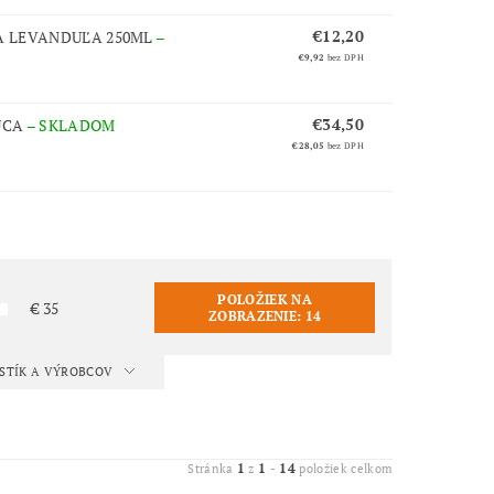
€12,20
 A LEVANDUĽA 250ML
–
€9,92
bez DPH
€34,50
ÚCA
–
SKLADOM
€28,05
bez DPH
POLOŽIEK NA
€
35
ZOBRAZENIE:
14
ISTÍK A VÝROBCOV
1
1
14
Stránka
z
-
položiek celkom