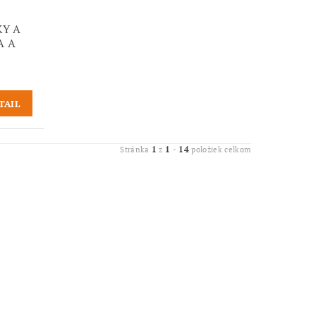
KY A
A A
TAIL
1
1
14
Stránka
z
-
položiek celkom