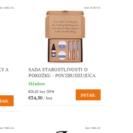
ód:
AHBL-06
Kód:
SCKIT-01
KY A
SADA STAROSTLIVOSTI O
POKOŽKU - POVZBUDZUJÚCA
Skladom
€28,05 bez DPH
DETAIL
€34,50
/ kus
TAIL
ód:
FHBL-06
Kód:
FHBL-05