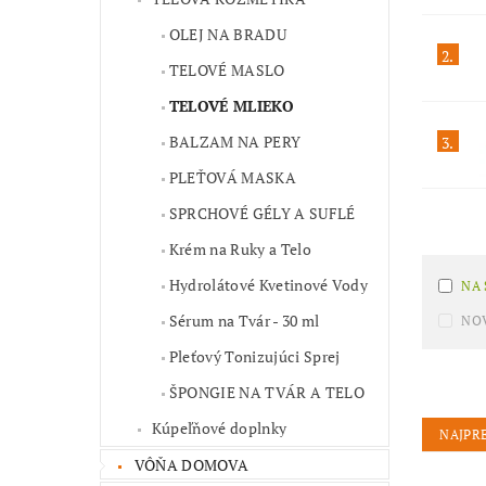
OLEJ NA BRADU
2.
TELOVÉ MASLO
TELOVÉ MLIEKO
BALZAM NA PERY
3.
PLEŤOVÁ MASKA
SPRCHOVÉ GÉLY A SUFLÉ
Krém na Ruky a Telo
Hydrolátové Kvetinové Vody
NA
Sérum na Tvár - 30 ml
NO
Pleťový Tonizujúci Sprej
ŠPONGIE NA TVÁR A TELO
Kúpeľňové doplnky
NAJPR
VÔŇA DOMOVA