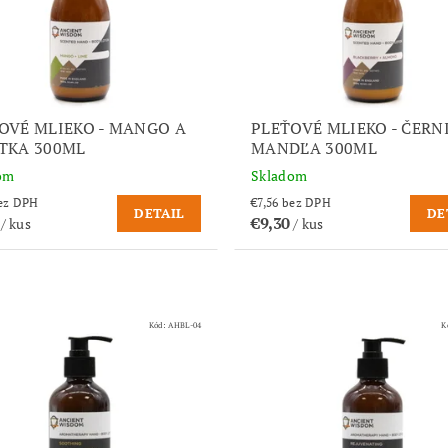
OVÉ MLIEKO - MANGO A
PLEŤOVÉ MLIEKO - ČERN
TKA 300ML
MANDĽA 300ML
om
Skladom
,56 bez DPH
€7,56 bez DPH
DETAIL
DE
0
€9,30
/ kus
/ kus
Kód:
AHBL-04
K