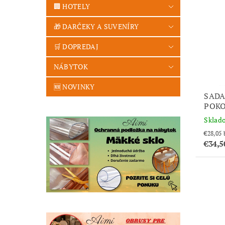
🏢 HOTELY
🎁 DARČEKY A SUVENÍRY
🛒 DOPREDAJ
NÁBYTOK
🆕 NOVINKY
SADA
POKO
Sklad
€34,