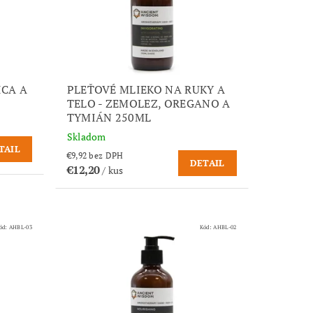
ICA A
PLEŤOVÉ MLIEKO NA RUKY A
TELO - ZEMOLEZ, OREGANO A
TYMIÁN 250ML
Skladom
TAIL
€9,92 bez DPH
DETAIL
€12,20
/ kus
ód:
AHBL-03
Kód:
AHBL-02