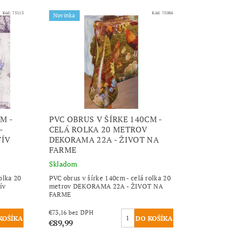
Kód:
75113
Kód:
75084
Novinka
M -
PVC OBRUS V ŠÍRKE 140CM -
-
CELÁ ROLKA 20 METROV
TÍV
DEKORAMA 22A - ŽIVOT NA
FARME
Skladom
olka 20
PVC obrus v šírke 140cm - celá rolka 20
ív
metrov DEKORAMA 22A - ŽIVOT NA
FARME
€73,16 bez DPH
€89,99