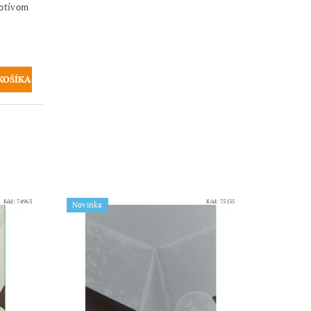
motívom
Kód:
74963
Kód:
75135
Novinka