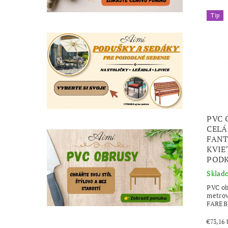
Tip
PVC 
CELÁ
FANT
KVIE
PODK
Sklad
PVC ob
metrov
FAREB