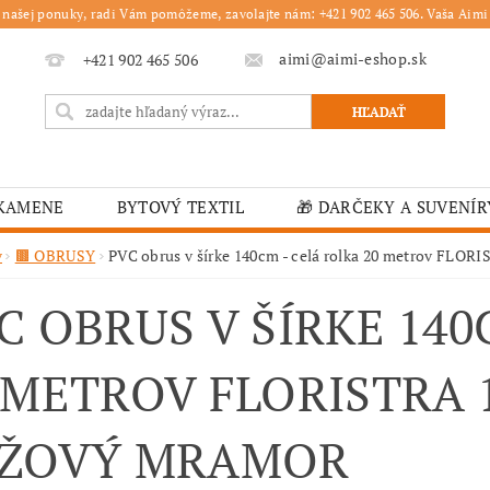
 našej ponuky, radi Vám pomôžeme, zavolajte nám: +421 902 465 506. Vaša Aimi 
aimi@aimi-eshop.sk
+421 902 465 506
 KAMENE
BYTOVÝ TEXTIL
🎁 DARČEKY A SUVENÍR
É OBRUSY
🎄 VIANOČNÝ TOVAR
🏫 ŠKOLSKÉ ZARI
v
🟫 OBRUSY
PVC obrus v šírke 140cm - celá rolka 20 metrov FLO
ĽKONOČNÝ TOVAR
VIANOČNÉ
🟫 OBRUSY
K
C OBRUS V ŠÍRKE 140
É ZARIADENIA
MOJA OBJEDNÁVKA
 METROV FLORISTRA 1
ŽOVÝ MRAMOR