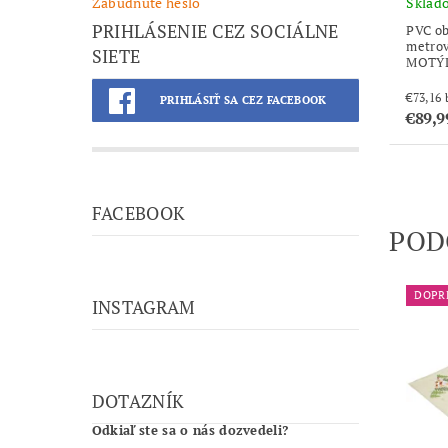
Sklad
Zabudnuté heslo
PRIHLÁSENIE CEZ SOCIÁLNE
PVC ob
metrov
SIETE
MOTÝ
PRIHLÁSIŤ SA CEZ FACEBOOK
€89,9
FACEBOOK
POD
DOPR
INSTAGRAM
DOTAZNÍK
Odkiaľ ste sa o nás dozvedeli?