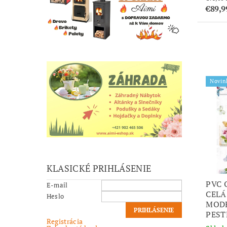
€89,9
Novin
KLASICKÉ PRIHLÁSENIE
PVC 
E-mail
CELÁ
Heslo
MODE
PEST
Registrácia