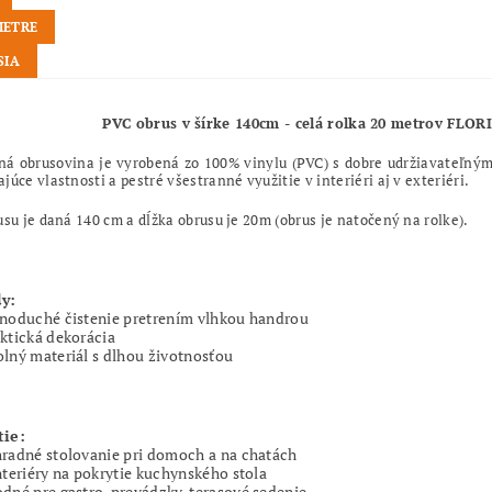
METRE
SIA
PVC obrus v šírke 140cm - celá rolka 20 metrov FL
ná obrusovina je vyrobená zo 100% vinylu (PVC) s dobre udržiavateľným
júce vlastnosti a pestré všestranné využitie v interiéri aj v exteriéri.
usu je daná 140 cm a dĺžka obrusu je 20m (obrus je natočený na rolke).
y:
noduché čistenie pretrením vlhkou handrou
ktická dekorácia
lný materiál s dlhou životnosťou
tie:
radné stolovanie pri domoch a na chatách
nteriéry na pokrytie kuchynského stola
dné pre gastro-prevádzky, terasové sedenie