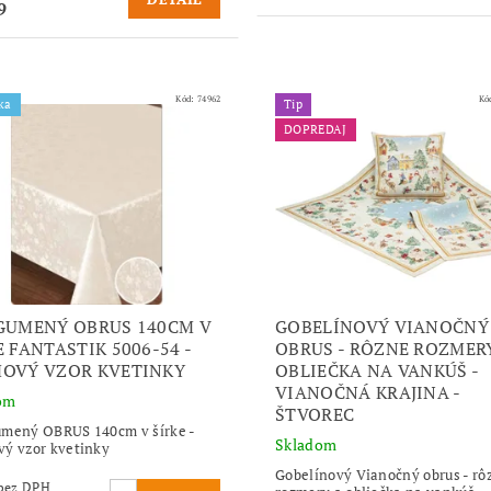
9
Kód:
74962
Kó
ka
Tip
DOPREDAJ
GUMENÝ OBRUS 140CM V
GOBELÍNOVÝ VIANOČNÝ
E FANTASTIK 5006-54 -
OBRUS - RÔZNE ROZMER
OVÝ VZOR KVETINKY
OBLIEČKA NA VANKÚŠ -
VIANOČNÁ KRAJINA -
om
ŠTVOREC
mený OBRUS 140cm v šírke -
Skladom
ý vzor kvetinky
Gobelínový Vianočný obrus - rô
€73,16 bez DPH