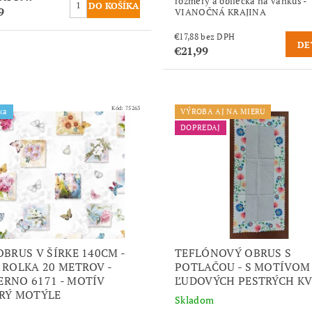
rozmery a obliečka na vankúš -
9
VIANOČNÁ KRAJINA
€17,88 bez DPH
DE
€21,99
Kód:
75263
ka
VÝROBA AJ NA MIERU
DOPREDAJ
OBRUS V ŠÍRKE 140CM -
TEFLÓNOVÝ OBRUS S
 ROLKA 20 METROV -
POTLAČOU - S MOTÍVOM
RNO 6171 - MOTÍV
ĽUDOVÝCH PESTRÝCH K
RÝ MOTÝLE
Skladom