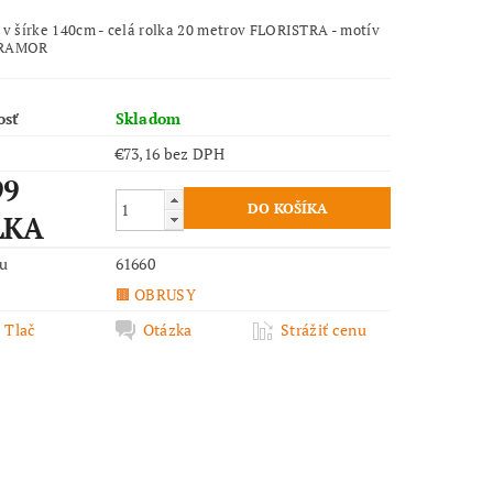
 v šírke 140cm - celá rolka 20 metrov FLORISTRA - motív
MRAMOR
osť
Skladom
€73,16 bez DPH
99
LKA
ru
61660
🟫 OBRUSY
Tlač
Otázka
Strážiť cenu