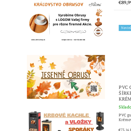
€89,9
Novin
PVC 
ŠÍRK
KRÉM
Sklad
PVC gu
Krémov