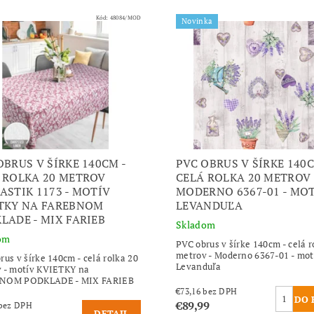
Kód:
48084/MOD
Novinka
OBRUS V ŠÍRKE 140CM -
PVC OBRUS V ŠÍRKE 140C
 ROLKA 20 METROV
CELÁ ROLKA 20 METROV 
ASTIK 1173 - MOTÍV
MODERNO 6367-01 - MO
TKY NA FAREBNOM
LEVANDUĽA
LADE - MIX FARIEB
Skladom
om
PVC obrus v šírke 140cm - celá r
metrov - Moderno 6367-01 - mot
rus v šírke 140cm - celá rolka 20
Levanduľa
 - motív KVIETKY na
NOM PODKLADE - MIX FARIEB
€73,16 bez DPH
€89,99
€73,16 bez DPH
DETAIL