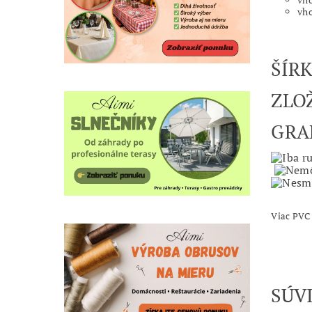
vho
ŠÍR
ZLO
GR
Viac PVC 
SÚV