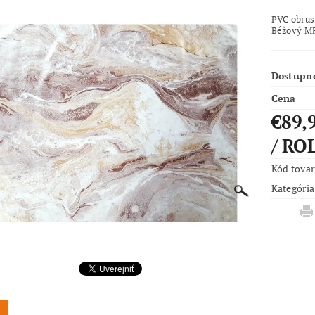
PVC obrus
Béžový 
Dostupn
Cena
€89,
/ RO
Kód tova
Kategória