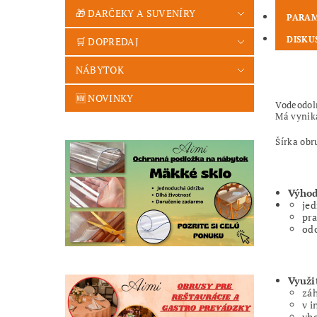
🎁 DARČEKY A SUVENÍRY
PARA
DISKU
🛒 DOPREDAJ
NÁBYTOK
🆕 NOVINKY
Vodeodol
Má vynika
Šírka obr
Výhod
jed
pra
odo
Využi
záh
v i
vho