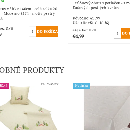
om
Teflónový obrus s potlačou - s 
Ľudových pestrých kvetov
rus v šírke 140cm - celá rolka 20
 - Moderno 6171 - motív pestrý
LE
Pôvodne:
€5,99
Ušetríte
:
€1 (–16 %)
€73,16 bez DPH
€4,06 bez DPH
9
€4,99
OBNÉ PRODUKTY
Kód:
39445/STV
EDAJ
Novinka