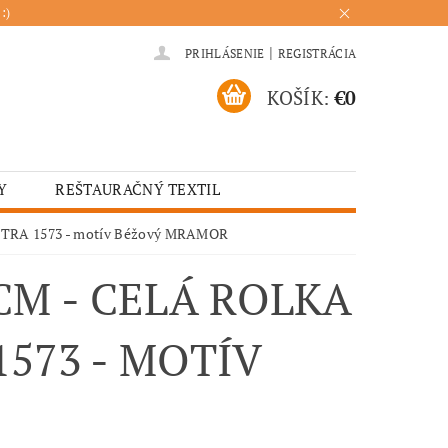
:)
|
PRIHLÁSENIE
REGISTRÁCIA
KOŠÍK:
€0
Y
REŠTAURAČNÝ TEXTIL
ADENIA
HOTELOVÝ TEXTIL
RISTRA 1573 - motív Béžový MRAMOR
ÚRENIE
KUCHYŇA
CM - CELÁ ROLKA
573 - MOTÍV