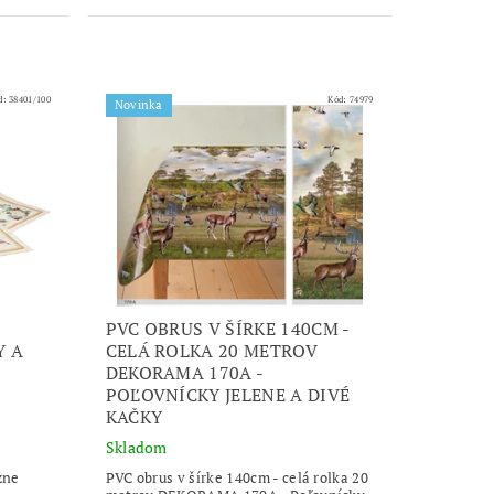
d:
38401/100
Kód:
74979
Novinka
PVC OBRUS V ŠÍRKE 140CM -
Y A
CELÁ ROLKA 20 METROV
DEKORAMA 170A -
POĽOVNÍCKY JELENE A DIVÉ
KAČKY
Skladom
zne
PVC obrus v šírke 140cm - celá rolka 20