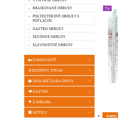
KRAJKOVANÉ OBRUSY
Tip
POLYESTEROVÉ OBRUSY S
POTLAČOU
GASTRO OBRUSY
SEZÓNNE OBRUSY
SLÁVNOSTNÉ OBRUSY
🏡 DOMÁCNOSŤ
🌸SEZÓNNY TOVAR
🏫 ŠKOLSKÉ ZARIADENIA
🍽️ GASTRO
🌳 ZÁHRADA
🏢 HOTELY
POPIS