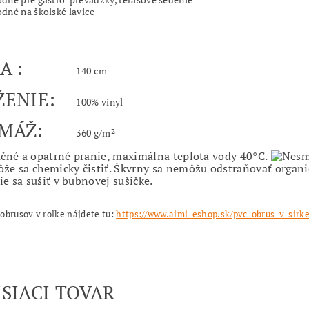
dné na školské lavice
KA :
140 cm
ŽENIE:
100% vinyl
AMÁŽ:
360 g/m²
obrusov v rolke nájdete tu:
https://www.aimi-eshop.sk/pvc-obrus-v-sirk
ISIACI TOVAR