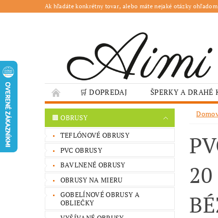
Ak hľadáte konkrétny tovar, alebo máte nejaké otázky ohľadom
🛒 DOPREDAJ
ŠPERKY A DRAHÉ
🌳 ZÁHRADA
🍽️ GASTRO
JESENN
Domo
🟫 OBRUSY
❤️ VALENTÍN – TIPY NA DARČEKY
🐣VE
TEFLÓNOVÉ OBRUSY
PV
GASTRO PREVÁDZKY
ŠKOLY A VEREJN
PVC OBRUSY
BAVLNENÉ OBRUSY
20
OBRUSY NA MIERU
GOBELÍNOVÉ OBRUSY A
BÉ
OBLIEČKY
VYŠÍVANÉ OBRUSY