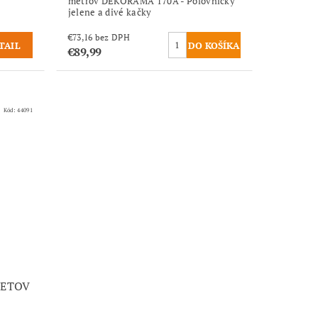
metrov DEKORAMA 170A - Poľovnícky
jelene a divé kačky
€73,16 bez DPH
TAIL
€89,99
Kód:
44091
VETOV