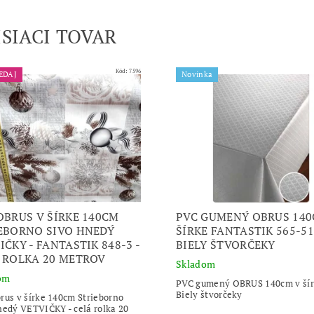
ISIACI TOVAR
Kód:
7596
EDAJ
Novinka
OBRUS V ŠÍRKE 140CM
PVC GUMENÝ OBRUS 140
EBORNO SIVO HNEDÝ
ŠÍRKE FANTASTIK 565-51
IČKY - FANTASTIK 848-3 -
BIELY ŠTVORČEKY
 ROLKA 20 METROV
Skladom
om
PVC gumený OBRUS 140cm v šír
Biely štvorčeky
rus v šírke 140cm Strieborno
nedý VETVIČKY - celá rolka 20