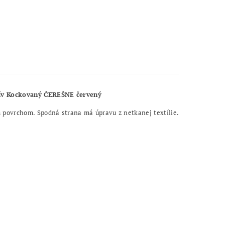
otív Kockovaný ČEREŠNE červený
 povrchom. Spodná strana má úpravu z netkanej textílie.