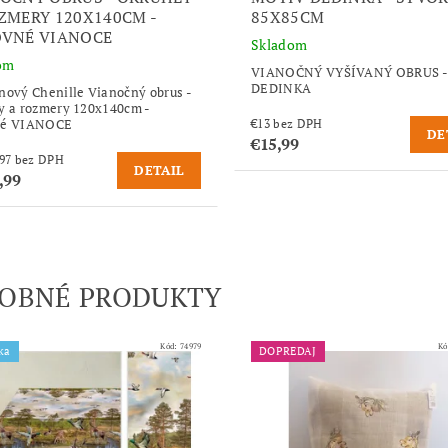
ZMERY 120X140CM -
85X85CM
VNÉ VIANOCE
Skladom
om
VIANOČNÝ VYŠÍVANÝ OBRUS -
DEDINKA
nový Chenille Vianočný obrus -
y a rozmery 120x140cm -
né VIANOCE
€13 bez DPH
DE
€15,99
od €60,97 bez DPH
DETAIL
,99
OBNÉ PRODUKTY
Kód:
74979
Kó
ka
DOPREDAJ