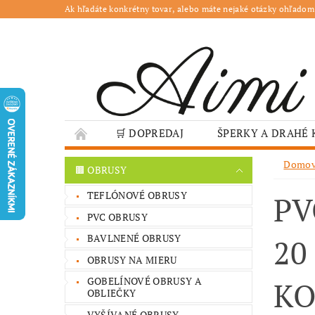
Ak hľadáte konkrétny tovar, alebo máte nejaké otázky ohľadom
🛒 DOPREDAJ
ŠPERKY A DRAHÉ
🌳 ZÁHRADA
🍽️ GASTRO
JESENN
Domo
🟫 OBRUSY
❤️ VALENTÍN – TIPY NA DARČEKY
🐣VE
TEFLÓNOVÉ OBRUSY
PV
GASTRO PREVÁDZKY
ŠKOLY A VEREJN
PVC OBRUSY
BAVLNENÉ OBRUSY
20
OBRUSY NA MIERU
GOBELÍNOVÉ OBRUSY A
KO
OBLIEČKY
VYŠÍVANÉ OBRUSY