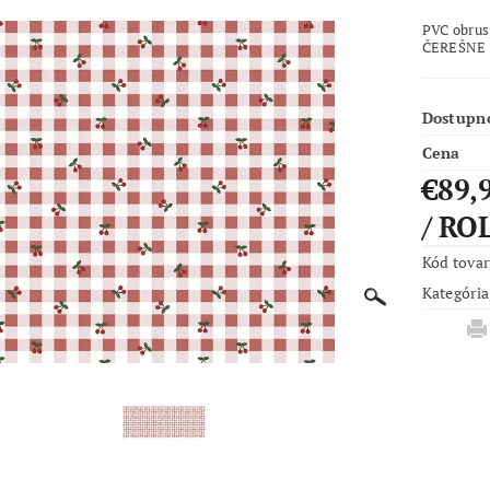
PVC obrus
ČEREŠNE 
Dostupn
Cena
€89,
/ RO
Kód tova
Kategória