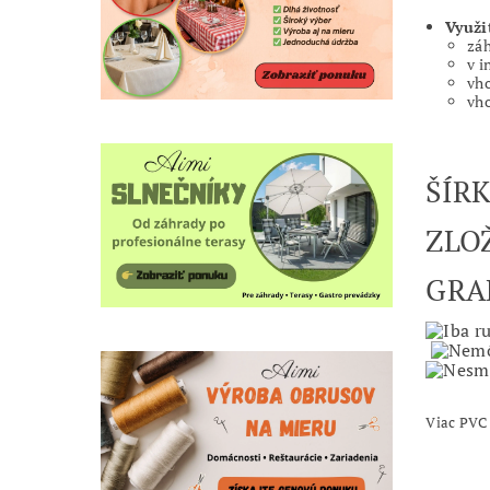
Využi
záh
v i
vho
vho
ŠÍR
ZLO
GR
Viac PVC 