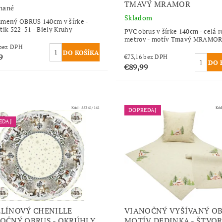
TMAVÝ MRAMOR
nané
Skladom
mený OBRUS 140cm v šírke -
tik 522-51 - Biely Kruhy
PVC obrus v šírke 140cm - celá r
metrov - motív Tmavý MRAMO
€73,16 bez DPH
9
€73,16 bez DPH
€89,99
Kód:
55241/141
Kó
DOPREDAJ
EDAJ
LÍNOVÝ CHENILLE
VIANOČNÝ VYŠÍVANÝ OB
OČNÝ OBRUS - OKRÚHLY
MOTÍV DEDINKA - ŠTVO