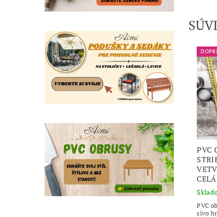
SÚV
DOPR
PVC 
STRI
VETV
CELÁ
Sklad
PVC ob
sivo h