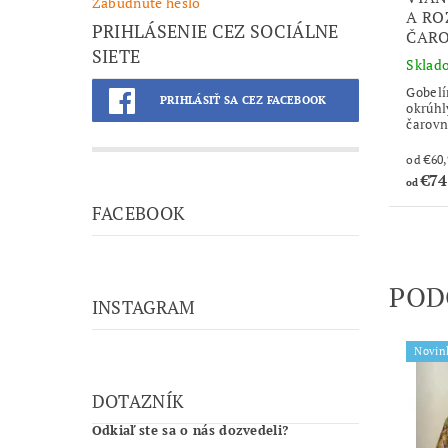
Zabudnuté heslo
A RO
PRIHLÁSENIE CEZ SOCIÁLNE
ČARO
SIETE
Sklad
Gobelí
PRIHLÁSIŤ SA CEZ FACEBOOK
okrúhl
čarov
€74
od
FACEBOOK
POD
INSTAGRAM
Novin
DOTAZNÍK
Odkiaľ ste sa o nás dozvedeli?