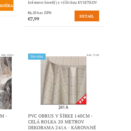
krémovo hnedý) s výšivkou KVIETKOV
€6,50 bez DPH
DETAIL
€7,99
Kód:
48162
Kód:
75120
Novinka
M -
PVC OBRUS V ŠÍRKE 140CM -
CELÁ ROLKA 20 METROV
DEKORAMA 241A - KÁROVANÉ