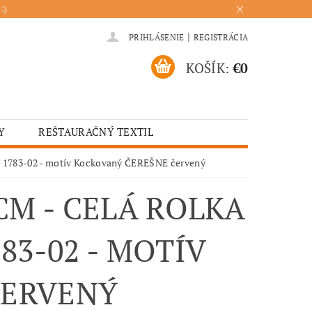
:)
|
PRIHLÁSENIE
REGISTRÁCIA
KOŠÍK:
€0
Y
REŠTAURAČNÝ TEXTIL
ADENIA
HOTELOVÝ TEXTIL
sta 1783-02 - motív Kockovaný ČEREŠNE červený
ÚRENIE
KUCHYŇA
CM - CELÁ ROLKA
83-02 - MOTÍV
ČERVENÝ