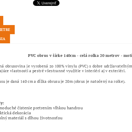
METRE
SIA
PVC obrus v šírke 140cm - celá rolka 20 metrov - m
ná obrusovina je vyrobená zo 100% vinylu (PVC) s dobre udržiavateľným
júce vlastnosti a pestré všestranné využitie v interiéri aj v exteriéri.
usu je daná 140 cm a dĺžka obrusu je 20m (obrus je natočený na rolke).
y:
noduché čistenie pretrením vlhkou handrou
ktická dekorácia
lný materiál s dlhou životnosťou