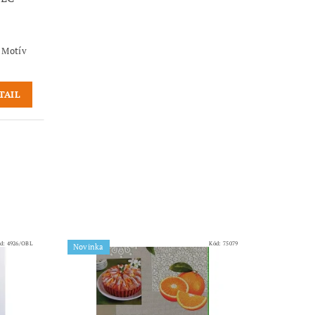
 Motív
TAIL
d:
4926/OBL
Kód:
75079
Novinka