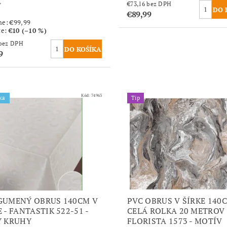
v
€73,16 bez DPH
€89,99
ne:
€99,99
te
:
€10 (–10 %)
€73,16 bez DPH
9
Kód:
74963
ka
Tip
GUMENÝ OBRUS 140CM V
PVC OBRUS V ŠÍRKE 140C
E - FANTASTIK 522-51 -
CELÁ ROLKA 20 METROV
Y KRUHY
FLORISTA 1573 - MOTÍV