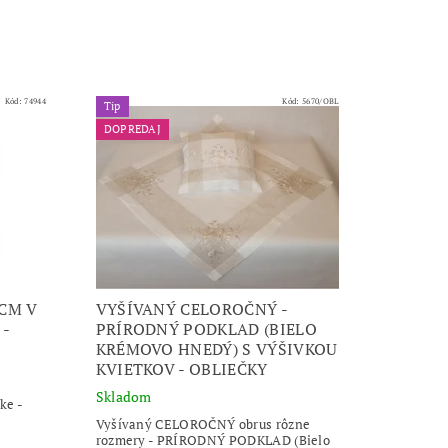
Kód:
74944
Kód:
5670/OBL
Tip
DOPREDAJ
CM V
VYŠÍVANÝ CELOROČNÝ -
 -
PRÍRODNÝ PODKLAD (BIELO
KRÉMOVO HNEDÝ) S VÝŠIVKOU
KVIETKOV - OBLIEČKY
Skladom
ke -
Vyšívaný CELOROČNÝ obrus rôzne
rozmery - PRÍRODNÝ PODKLAD (Bielo