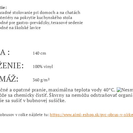
tie:
radné stolovanie pri domoch a na chatách
nteriéry na pokrytie kuchynského stola
dné pre gastro-prevádzky, terasové sedenie
dné na školské lavice
KA :
140 cm
ŽENIE:
100% vinyl
AMÁŽ:
360 g/m²
obrusov v rolke nájdete tu:
https://www.aimi-eshop.sk/pvc-obrus-v-sirk