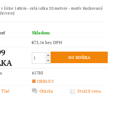
 v šírke 140cm - celá rolka 20 metrov - motív Kockovaný
červený
osť
Skladom
€73,16 bez DPH
99
LKA
ru
61780
🟫 OBRUSY
Tlač
Otázka
Strážiť cenu