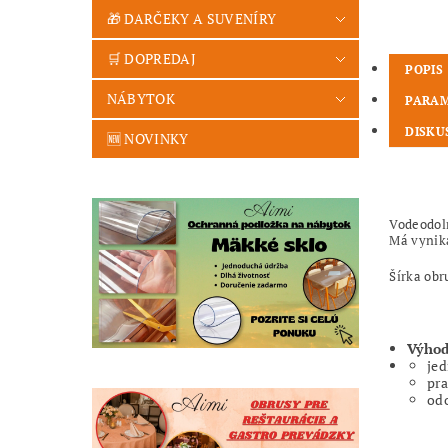
🎁 DARČEKY A SUVENÍRY
🛒 DOPREDAJ
POPIS
NÁBYTOK
PARA
DISKU
🆕 NOVINKY
Vodeodol
Má vynika
Šírka obr
Výhod
jed
pra
odo