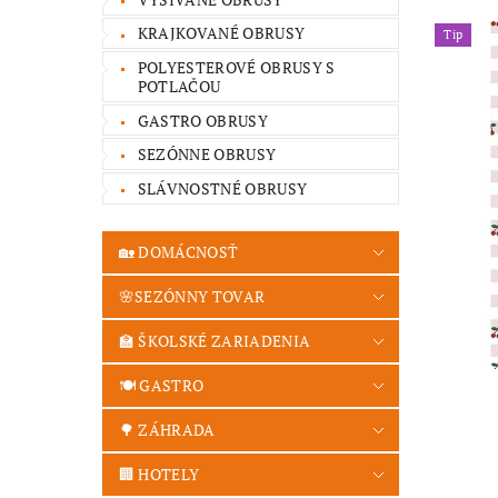
KRAJKOVANÉ OBRUSY
Tip
POLYESTEROVÉ OBRUSY S
POTLAČOU
GASTRO OBRUSY
SEZÓNNE OBRUSY
SLÁVNOSTNÉ OBRUSY
🏡 DOMÁCNOSŤ
🌸SEZÓNNY TOVAR
🏫 ŠKOLSKÉ ZARIADENIA
🍽️ GASTRO
🌳 ZÁHRADA
🏢 HOTELY