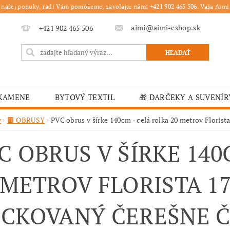
 našej ponuky, radi Vám pomôžeme, zavolajte nám: +421 902 465 506. Vaša Aimi 
aimi@aimi-eshop.sk
+421 902 465 506
 KAMENE
BYTOVÝ TEXTIL
🎁 DARČEKY A SUVENÍR
É OBRUSY
🎄 VIANOČNÝ TOVAR
🏫 ŠKOLSKÉ ZARI
v
🟫 OBRUSY
PVC obrus v šírke 140cm - celá rolka 20 metrov Flori
ĽKONOČNÝ TOVAR
VIANOČNÉ
🟫 OBRUSY
K
C OBRUS V ŠÍRKE 140
É ZARIADENIA
MOJA OBJEDNÁVKA
 METROV FLORISTA 17
CKOVANÝ ČEREŠNE 