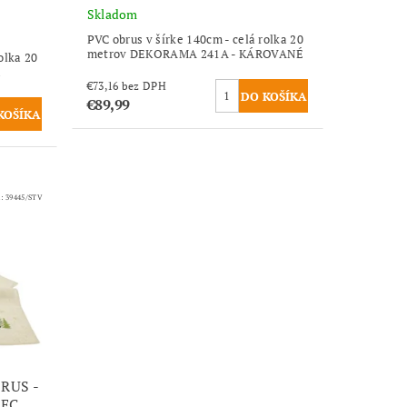
Skladom
PVC obrus v šírke 140cm - celá rolka 20
metrov DEKORAMA 241A - KÁROVANÉ
olka 20
R
€73,16 bez DPH
€89,99
d:
39445/STV
RUS -
REC