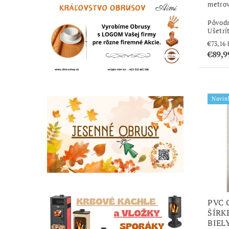
metro
Pôvod
Ušetrí
€89,9
Novin
PVC 
ŠÍRK
BIEL