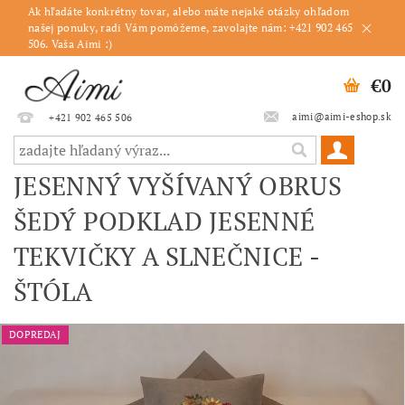
Ak hľadáte konkrétny tovar, alebo máte nejaké otázky ohľadom
našej ponuky, radi Vám pomôžeme, zavolajte nám: +421 902 465
506. Vaša Aimi :)
€0
aimi@aimi-eshop.sk
+421 902 465 506
JESENNÝ VYŠÍVANÝ OBRUS
ŠEDÝ PODKLAD JESENNÉ
TEKVIČKY A SLNEČNICE -
ŠTÓLA
DOPREDAJ