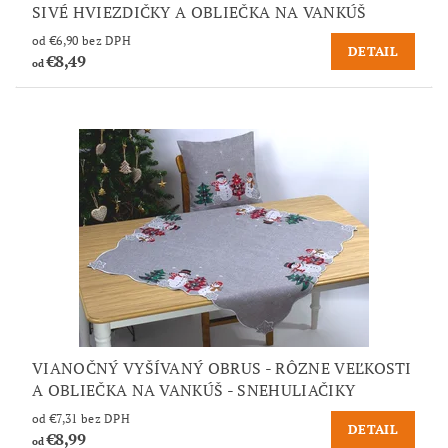
SIVÉ HVIEZDIČKY A OBLIEČKA NA VANKÚŠ
od €6,90 bez DPH
DETAIL
€8,49
od
VIANOČNÝ VYŠÍVANÝ OBRUS - RÔZNE VEĽKOSTI
A OBLIEČKA NA VANKÚŠ - SNEHULIAČIKY
od €7,31 bez DPH
DETAIL
€8,99
od