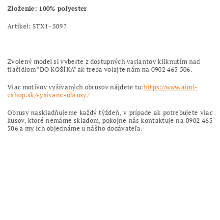
Zloženie: 100% polyester
Artikel: STX1- 5097
Zvolený model si vyberte z dostupných variantov kliknutím nad
tlačidlom "DO KOŠÍKA" ak treba volajte nám na 0902 465 506.
Viac motívov vyšívaných obrusov nájdete tu:
https://www.aimi-
eshop.sk/vysivane-obrusy/
Obrusy naskladňujeme každý týždeň, v prípade ak potrebujete viac
kusov, ktoré nemáme skladom, pokojne nás kontaktuje na 0902 465
506 a my ich objednáme u nášho dodávateľa.