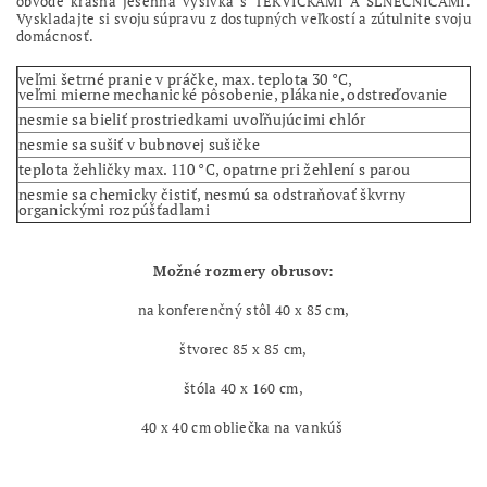
obvode krásna jesenná výšivka s TEKVIČKAMI A SLNEČNICAMI.
Vyskladajte si svoju súpravu z dostupných veľkostí a zútulnite svoju
domácnosť.
veľmi šetrné pranie v práčke, max. teplota 30 °C,
veľmi mierne mechanické pôsobenie, plákanie, odstreďovanie
nesmie sa bieliť prostriedkami uvoľňujúcimi chlór
nesmie sa sušiť v bubnovej sušičke
teplota žehličky max. 110 °C, opatrne pri žehlení s parou
nesmie sa chemicky čistiť, nesmú sa odstraňovať škvrny
organickými rozpúšťadlami
Možné rozmery obrusov:
na konferenčný stôl 40 x 85 cm,
štvorec 85 x 85 cm,
štóla 40 x 160 cm,
40 x 40 cm obliečka na vankúš