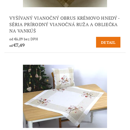
VYŠÍVANÝ VIANOČNÝ OBRUS KRÉMOVO HNEDÝ -
SÉRIA PRÍRODNÝ VIANOČNÁ RUŽA A OBLIEČKA
NA VANKÚŠ
od €6,09 bez DPH
DETAIL
€7,49
od