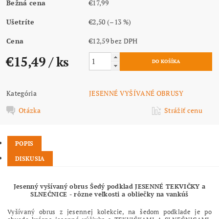
Bežná cena
€17,99
Ušetríte
€2,50
(–13 %)
Cena
€12,59 bez DPH
€15,49
/ ks
Kategória
JESENNÉ VYŠÍVANÉ OBRUSY
Otázka
Strážiť cenu
POPIS
DISKUSIA
Jesenný vyšívaný obrus Šedý podklad JESENNÉ TEKVIČKY a
SLNEČNICE - rôzne veľkosti a obliečky na vankúš
Vyšívaný obrus z jesennej kolekcie, na šedom podklade je po