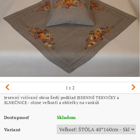
1
z 2
Jesenný vyšívaný obrus Šedý podklad JESENNÉ TEKVIČKY a
SLNEČNICE - rôzne veľkosti a obliečky na vankúš
Dostupnosť
Skladom
Variant